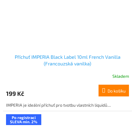
Příchuť IMPERIA Black Label 10ml French Vanilla
(Francouzská vanilka)
Skladem
Do košíku
199 Kč
IMPERIA je ideální příchuť pro tvotbu vlastních liquidů....
Po registraci
SLEVA min. 2%