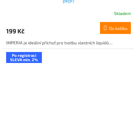
pepř)
Skladem
Do košíku
199 Kč
IMPERIA je ideální příchuť pro tvotbu vlastních liquidů....
Po registraci
SLEVA min. 2%