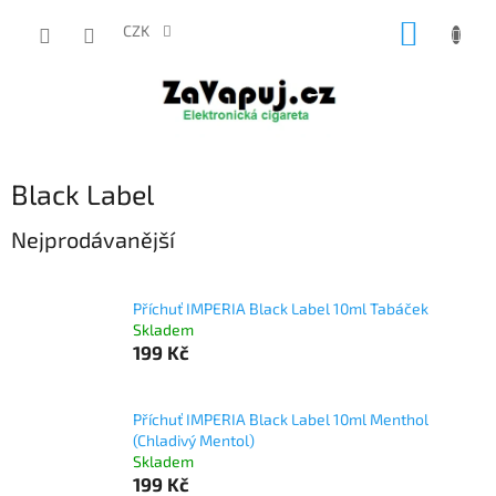
Přejít
NÁKUP
na
CZK
obsah
KOŠÍK
Black Label
Nejprodávanější
Příchuť IMPERIA Black Label 10ml Tabáček
Skladem
199 Kč
Příchuť IMPERIA Black Label 10ml Menthol
(Chladivý Mentol)
Skladem
199 Kč