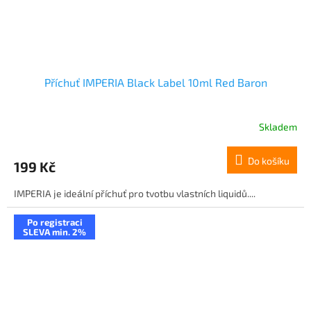
Příchuť IMPERIA Black Label 10ml Red Baron
Skladem
Do košíku
199 Kč
IMPERIA je ideální příchuť pro tvotbu vlastních liquidů....
Po registraci
SLEVA min. 2%