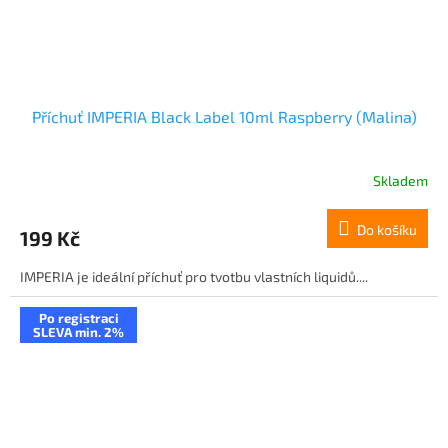
Příchuť IMPERIA Black Label 10ml Raspberry (Malina)
Skladem
Do košíku
199 Kč
IMPERIA je ideální příchuť pro tvotbu vlastních liquidů....
Po registraci
SLEVA min. 2%