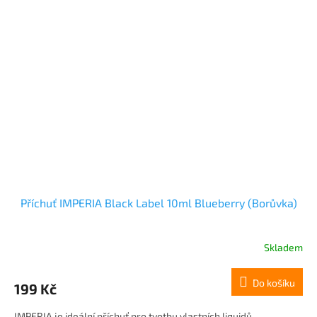
Příchuť IMPERIA Black Label 10ml Blueberry (Borůvka)
Skladem
Do košíku
199 Kč
IMPERIA je ideální příchuť pro tvotbu vlastních liquidů....