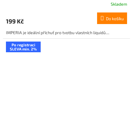
Skladem
Do košíku
199 Kč
IMPERIA je ideální příchuť pro tvotbu vlastních liquidů....
Po registraci
SLEVA min. 2%