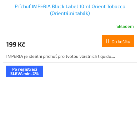
Příchuť IMPERIA Black Label 10ml Orient Tobacco
(Orientální tabák)
Skladem
Do košíku
199 Kč
IMPERIA je ideální příchuť pro tvotbu vlastních liquidů....
Po registraci
SLEVA min. 2%