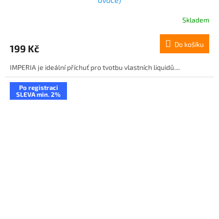
Skladem
Do košíku
199 Kč
IMPERIA je ideální příchuť pro tvotbu vlastních liquidů....
Po registraci
SLEVA min. 2%