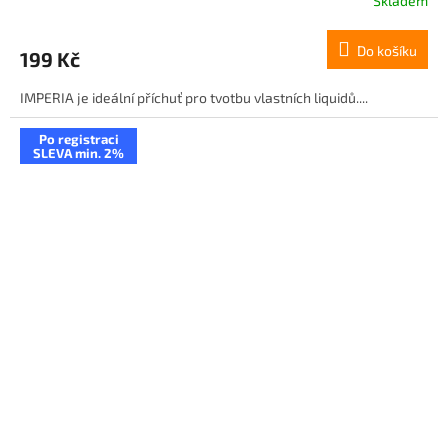
Skladem
Do košíku
199 Kč
IMPERIA je ideální příchuť pro tvotbu vlastních liquidů....
Po registraci
SLEVA min. 2%