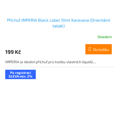
Příchuť IMPERIA Black Label 10ml Karavana (Orientální
tabák)
Skladem
Do košíku
199 Kč
IMPERIA je ideální příchuť pro tvotbu vlastních liquidů....
Po registraci
SLEVA min. 2%