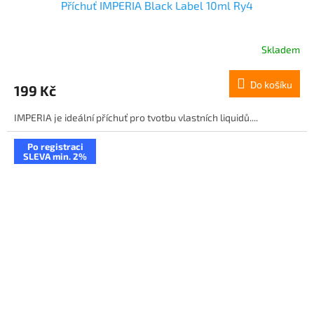
Příchuť IMPERIA Black Label 10ml Ry4
Skladem
Do košíku
199 Kč
IMPERIA je ideální příchuť pro tvotbu vlastních liquidů....
Po registraci
SLEVA min. 2%