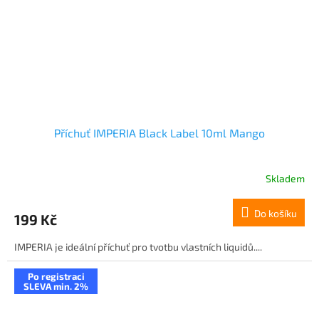
Příchuť IMPERIA Black Label 10ml Mango
Skladem
Do košíku
199 Kč
IMPERIA je ideální příchuť pro tvotbu vlastních liquidů....
Po registraci
SLEVA min. 2%