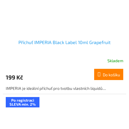
Příchuť IMPERIA Black Label 10ml Grapefruit
Skladem
Do košíku
199 Kč
IMPERIA je ideální příchuť pro tvotbu vlastních liquidů....
Po registraci
SLEVA min. 2%