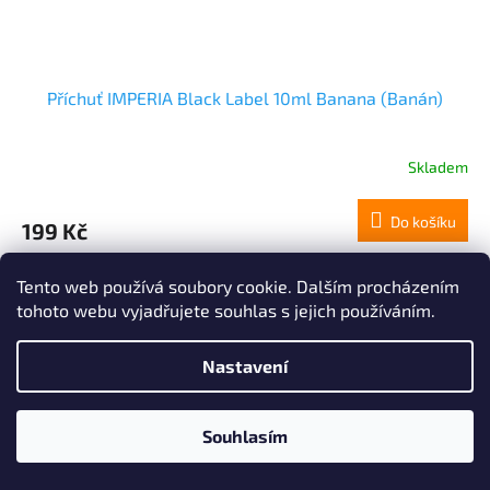
Příchuť IMPERIA Black Label 10ml Banana (Banán)
Skladem
Do košíku
199 Kč
IMPERIA je ideální příchuť pro tvotbu vlastních liquidů....
Tento web používá soubory cookie. Dalším procházením
tohoto webu vyjadřujete souhlas s jejich používáním.
Po registraci
SLEVA min. 2%
Nastavení
Souhlasím
Po registraci SLEVA až 10% !