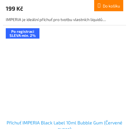
Do košíku
199 Kč
IMPERIA je ideální příchuť pro tvotbu vlastních liquidů....
Po registraci
SLEVA min. 2%
Příchuť IMPERIA Black Label 10ml Bubble Gum (Červené
ovoce)