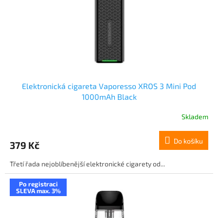
o
d
u
k
t
ů
Elektronická cigareta Vaporesso XROS 3 Mini Pod
1000mAh Black
Skladem
Do košíku
379 Kč
Třetí řada nejoblíbenější elektronické cigarety od...
Po registraci
SLEVA max. 3%