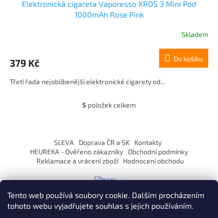
Elektronická cigareta Vaporesso XROS 3 Mini Pod
1000mAh Rose Pink
Skladem
Do košíku
379 Kč
Třetí řada nejoblíbenější elektronické cigarety od...
5
položek celkem
O
v
l
Z
á
á
SLEVA
Doprava ČR a SK
Kontakty
d
p
HEUREKA - Ověřeno zákazníky
Obchodní podmínky
a
a
Reklamace a vrácení zboží
Hodnocení obchodu
c
t
í
í
p
r
Tento web používá soubory cookie. Dalším procházením
v
tohoto webu vyjadřujete souhlas s jejich používáním.
k