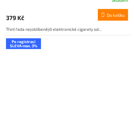
Skladem
Do košíku
379 Kč
Třetí řada nejoblíbenější elektronické cigarety od...
Po registraci
SLEVA max. 3%