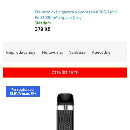
Elektronická cigareta Vaporesso XROS 3 Mini
Pod 1000mAh Space Grey
Skladem
379 Kč
Ř
a
Nejprodávanější
Nejlevnější
Nejdražší
Abecedně
z
e
n
OTEVŘÍT FILTR
í
p
V
r
Po registraci
ý
SLEVA max. 3%
o
p
d
i
u
s
k
p
t
r
ů