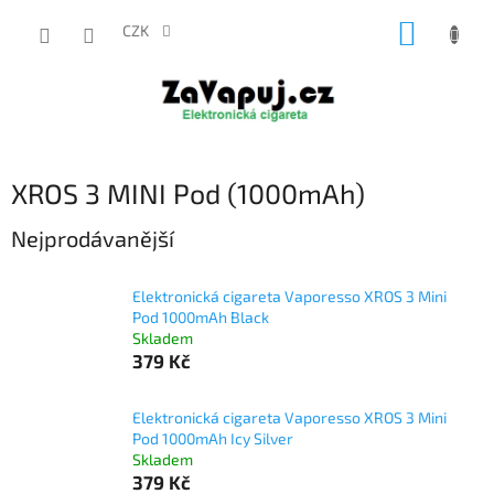
Přejít
NÁKUP
na
CZK
obsah
KOŠÍK
XROS 3 MINI Pod (1000mAh)
Nejprodávanější
Elektronická cigareta Vaporesso XROS 3 Mini
Pod 1000mAh Black
Skladem
379 Kč
Elektronická cigareta Vaporesso XROS 3 Mini
Pod 1000mAh Icy Silver
Skladem
379 Kč