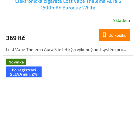
Elektronická cigareta Lost Vape Thelema Aura S
1600mAh Baroque White
Skladem
Do košíku
369 Kč
Lost Vape Thelema Aura S je lehký a výkonný pod systém pro...
Novinka
Po registraci
SLEVA min. 2%