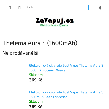
Přejít
NÁKUP
na
CZK
obsah
KOŠÍK
Thelema Aura S (1600mAh)
Nejprodávanější
Elektronická cigareta Lost Vape Thelema Aura S
1600mAh Ocean Weave
Skladem
369 Kč
Elektronická cigareta Lost Vape Thelema Aura S
1600mAh Deep Espresso
Skladem
369 Kč