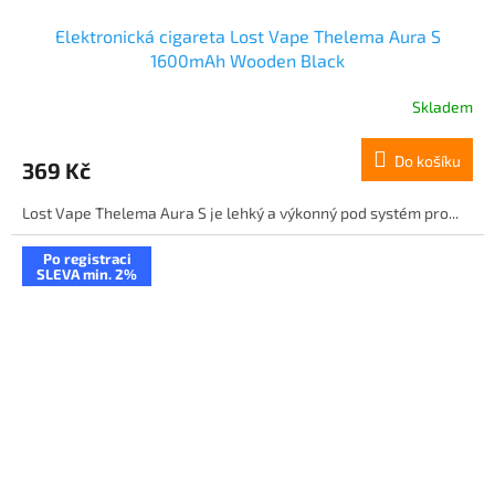
Elektronická cigareta Lost Vape Thelema Aura S
1600mAh Wooden Black
Skladem
Do košíku
369 Kč
Lost Vape Thelema Aura S je lehký a výkonný pod systém pro...
Po registraci
SLEVA min. 2%