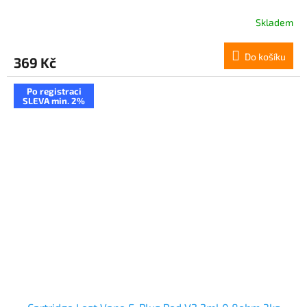
Skladem
Do košíku
369 Kč
Po registraci
SLEVA min. 2%