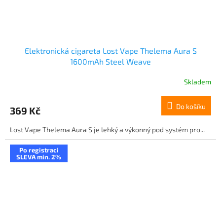
Elektronická cigareta Lost Vape Thelema Aura S
1600mAh Steel Weave
Skladem
Do košíku
369 Kč
Lost Vape Thelema Aura S je lehký a výkonný pod systém pro...
Po registraci
SLEVA min. 2%