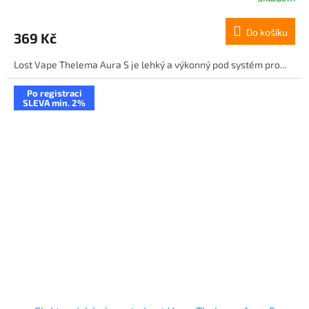
Do košíku
369 Kč
Lost Vape Thelema Aura S je lehký a výkonný pod systém pro...
Po registraci
SLEVA min. 2%