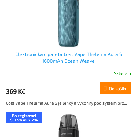
o
d
u
k
t
ů
Elektronická cigareta Lost Vape Thelema Aura S
1600mAh Ocean Weave
Skladem
Do košíku
369 Kč
Lost Vape Thelema Aura S je lehký a výkonný pod systém pro...
Po registraci
SLEVA min. 2%