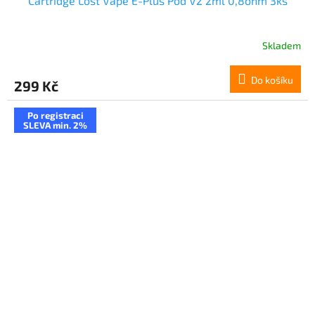
Cartridge Lost Vape E-Plus Pod V2 2ml 0,8ohm 3ks
Skladem
Do košíku
299 Kč
Po registraci
SLEVA min. 2%