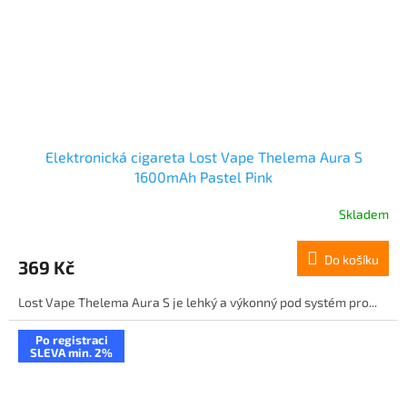
Elektronická cigareta Lost Vape Thelema Aura S
1600mAh Pastel Pink
Skladem
Do košíku
369 Kč
Lost Vape Thelema Aura S je lehký a výkonný pod systém pro...
Po registraci
SLEVA min. 2%