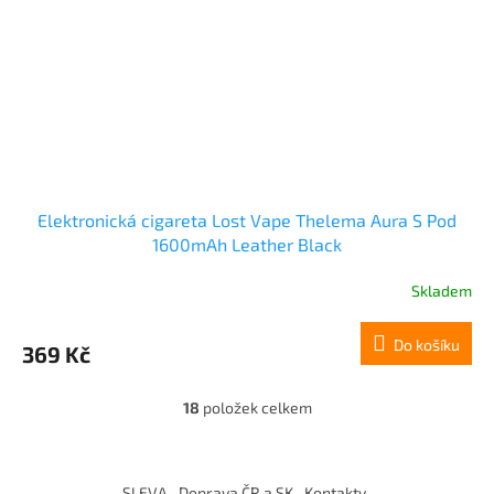
Elektronická cigareta Lost Vape Thelema Aura S Pod
1600mAh Leather Black
Skladem
Do košíku
369 Kč
18
položek celkem
O
v
l
Z
á
á
SLEVA
Doprava ČR a SK
Kontakty