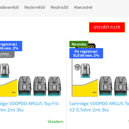
odávanější
Nejlevnější
Nejdražší
Abecedně
OTEVŘÍT FILTR
registraci
Novinka
VA min. 2%
Po registraci
SLEVA min. 2%
idge VOOPOO ARGUS Top Fill
Cartridge VOOPOO ARGUS Top
ohm 2ml 3ks
V2 0,7ohm 2ml 3ks
Skladem