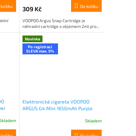
 košíku
Do košíku
309 Kč
ktní
VOOPOO Argus Snap Cartridge je
náhradní cartridge s objemem 2ml pro...
Novinka
Po registraci
SLEVA max. 5%
OO
Elektronická cigareta VOOPOO
ver
ARGUS G4 Mini 1650mAh Purple
Skladem
Skladem
 košíku
Do košíku