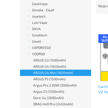
Ř
n
GeekVape
a
e
Nejpr
z
iSmoka - Eleaf
l
e
Joyetech
n
Lost Vape
í
OXVA
p
V
Smoktech
r
Po 
ý
SLE
Uwell
o
p
d
VAPORESSO
i
u
VOOPOO
s
k
p
ARGUS G3 (1500mAh)
t
r
ARGUS G4 (1650mAh)
ů
o
ARGUS G4 Mini (1650mAh)
d
ARGUS P3 (1500mAh)
u
Argus Pro 2 80W (3000mAh)
Cartr
k
V2 1
Argus Z2 (1500mAh)
t
ů
Doric Go (2600mAh)
DRAG H40 Pro (2450mAh)