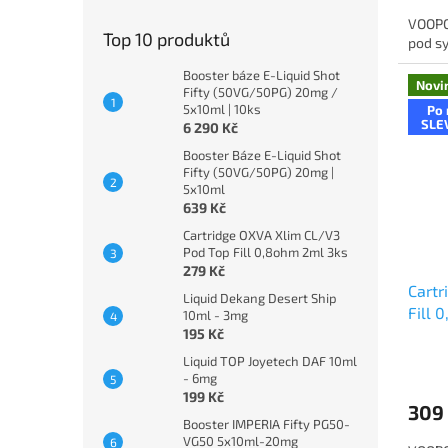
VOOPO
Top 10 produktů
pod sy
Booster báze E-Liquid Shot
Novi
Fifty (50VG/50PG) 20mg /
5x10ml | 10ks
Po 
SLE
6 290 Kč
Booster Báze E-Liquid Shot
Fifty (50VG/50PG) 20mg |
5x10ml
639 Kč
Cartridge OXVA Xlim CL/V3
Pod Top Fill 0,8ohm 2ml 3ks
279 Kč
Cart
Liquid Dekang Desert Ship
Fill 
10ml - 3mg
195 Kč
Liquid TOP Joyetech DAF 10ml
- 6mg
199 Kč
309
Booster IMPERIA Fifty PG50-
VG50 5x10ml-20mg