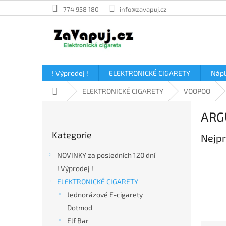
Přejít
774 958 180
info@zavapuj.cz
na
obsah
! Výprodej !
ELEKTRONICKÉ CIGARETY
Náp
Domů
ELEKTRONICKÉ CIGARETY
VOOPOO
P
ARG
o
Přeskočit
s
Kategorie
kategorie
Nejpr
t
r
NOVINKY za posledních 120 dní
a
! Výprodej !
n
ELEKTRONICKÉ CIGARETY
n
í
Jednorázové E-cigarety
p
Dotmod
a
Elf Bar