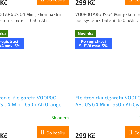
 Kč
299 Kč
O ARGUS G4 Mini je kompaktní
VOOPOO ARGUS G4 Mini je kompa
stém s baterií 1650mAh,...
pod systém s baterií 1650mAh,...
nka
Novinka
registraci
Po registraci
VA max. 5%
SLEVA max. 5%
ronická cigareta VOOPOO
Elektronická cigareta VOOP
S G4 Mini 1650mAh Orange
ARGUS G4 Mini 1650mAh Cy
Skladem
Do košíku
Do
 Kč
299 Kč