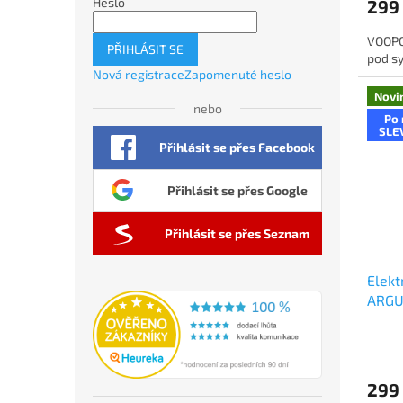
Heslo
299
VOOPO
PŘIHLÁSIT SE
pod sy
Nová registrace
Zapomenuté heslo
Novi
nebo
Po 
SLE
Přihlásit se přes Facebook
Přihlásit se přes Google
Přihlásit se přes Seznam
Elekt
ARGU
299