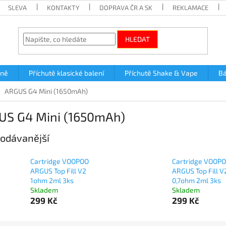
SLEVA
KONTAKTY
DOPRAVA ČR A SK
REKLAMACE
HLEDAT
lně
Příchutě klasické balení
Příchutě Shake & Vape
Bá
ARGUS G4 Mini (1650mAh)
US G4 Mini (1650mAh)
odávanější
Cartridge VOOPOO
Cartridge VOOP
ARGUS Top Fill V2
ARGUS Top Fill V
1ohm 2ml 3ks
0,7ohm 2ml 3ks
Skladem
Skladem
299 Kč
299 Kč