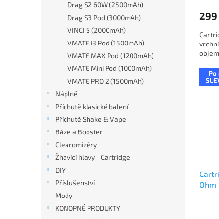
Drag S2 60W (2500mAh)
299
Drag S3 Pod (3000mAh)
VINCI S (2000mAh)
Cartri
VMATE i3 Pod (1500mAh)
vrchn
objemu
VMATE MAX Pod (1200mAh)
VMATE Mini Pod (1000mAh)
Po 
SLE
VMATE PRO 2 (1500mAh)
Náplně
Příchutě klasické balení
Příchutě Shake & Vape
Báze a Booster
Clearomizéry
Žhavící hlavy - Cartridge
DIY
Cart
Příslušenství
Ohm 
Mody
KONOPNÉ PRODUKTY