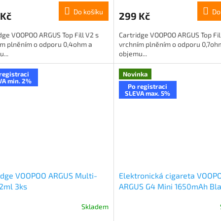
Do košíku
Do
 Kč
299 Kč
dge VOOPOO ARGUS Top Fill V2 s
Cartridge VOOPOO ARGUS Top Fill
ím plněním o odporu 0,4ohm a
vrchním plněním o odporu 0,7oh
...
objemu...
registraci
Novinka
VA min. 2%
Po registraci
SLEVA max. 5%
ridge VOOPOO ARGUS Multi-
Elektronická cigareta VOOP
2ml 3ks
ARGUS G4 Mini 1650mAh Bl
Skladem