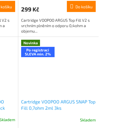
 košíku
Do košíku
299 Kč
 V2 s
Cartridge VOOPOO ARGUS Top Fill V2 s
m a
vrchním plněním o odporu 0,4ohm a
objemu...
Novinka
Po registraci
SLEVA min. 2%
OO
Cartridge VOOPOO ARGUS SNAP Top
ack
Fill 0,7ohm 2ml 3ks
Skladem
Skladem