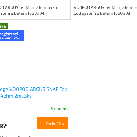
O ARGUS G4 Mini je kompaktní
VOOPOO ARGUS G4 Mini je kompa
stém s baterií 1650mAh,...
pod systém s baterií 1650mAh,...
nka
registraci
VA min. 2%
ridge VOOPOO ARGUS SNAP Top
0,4ohm 2ml 3ks
Skladem
Do košíku
 Kč