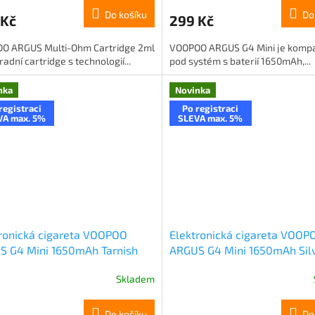
Do košíku
Do
 Kč
299 Kč
O ARGUS Multi-Ohm Cartridge 2ml
VOOPOO ARGUS G4 Mini je kompa
radní cartridge s technologií...
pod systém s baterií 1650mAh,...
nka
Novinka
registraci
Po registraci
VA max. 5%
SLEVA max. 5%
ronická cigareta VOOPOO
Elektronická cigareta VOOP
S G4 Mini 1650mAh Tarnish
ARGUS G4 Mini 1650mAh Sil
Skladem
Do košíku
Do