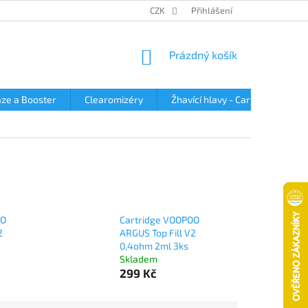
OBCHODNÍ PODMÍNKY
PODMÍNKY OCHRANY OSOBNÍCH ÚDAJŮ
CZK
Přihlášení
NÁKUPNÍ
Prázdný košík
KOŠÍK
ze a Booster
Clearomizéry
Žhavící hlavy - Cartridge
OO
Cartridge VOOPOO
2
ARGUS Top Fill V2
0,4ohm 2ml 3ks
Skladem
299 Kč