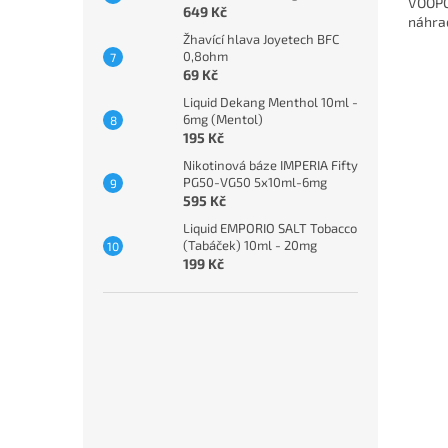
VOOPO
649 Kč
náhrad
Žhavící hlava Joyetech BFC
0,8ohm
69 Kč
Liquid Dekang Menthol 10ml -
6mg (Mentol)
195 Kč
Nikotinová báze IMPERIA Fifty
PG50-VG50 5x10ml-6mg
595 Kč
Liquid EMPORIO SALT Tobacco
(Tabáček) 10ml - 20mg
199 Kč