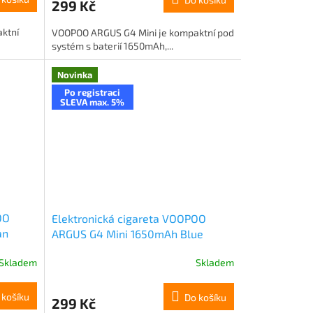
299 Kč
ktní
VOOPOO ARGUS G4 Mini je kompaktní pod
systém s baterií 1650mAh,...
Novinka
Po registraci
SLEVA max. 5%
OO
Elektronická cigareta VOOPOO
an
ARGUS G4 Mini 1650mAh Blue
Skladem
Skladem
 košíku
Do košíku
299 Kč