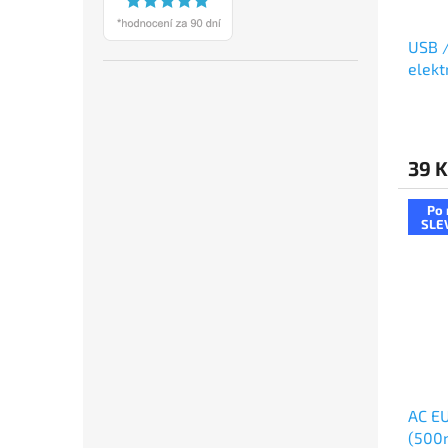
USB /
elekt
39 K
Po 
SLE
AC E
(500