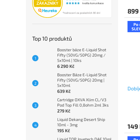
899
Po 
SLE
Top 10 produktů
Booster báze E-Liquid Shot
Fifty (50VG/50PG) 20mg /
5x10ml | 10ks
6 290 Kč
Booster Báze E-Liquid Shot
Fifty (50VG/50PG) 20mg |
5x10ml
Dobíj
639 Kč
Cartridge OXVA Xlim CL/V3
Pod Top Fill 0,8ohm 2ml 3ks
279 Kč
Liquid Dekang Desert Ship
10ml - 3mg
149
195 Kč
Liquid TOP Joyetech DAF 10ml
Po 