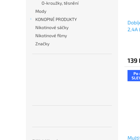
o
O-kroužky, těsnění
d
Mody
u
KONOPNÉ PRODUKTY
Dobíj
k
Nikotinové sáčky
2,4A 
t
Nikotinové filmy
ů
Značky
139 
Po 
SLE
Multi