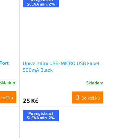
SLEVA min. 2%
Port
Univerzální USB-MICRO USB kabel
500mA Black
Skladem
Skladem
 košíku
Do košíku
25 Kč
Po registraci
SLEVA min. 2%