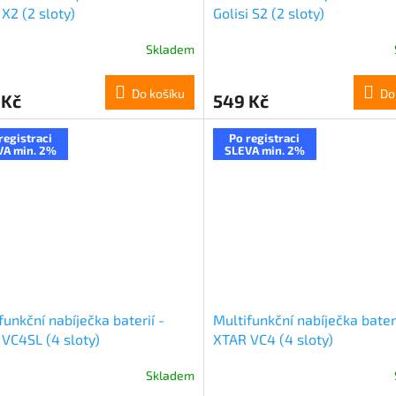
X2 (2 sloty)
Golisi S2 (2 sloty)
Skladem
Do košíku
Do
 Kč
549 Kč
registraci
Po registraci
VA min. 2%
SLEVA min. 2%
funkční nabíječka baterií -
Multifunkční nabíječka bateri
VC4SL (4 sloty)
XTAR VC4 (4 sloty)
Skladem