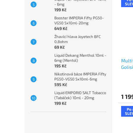
SLE
- 6mg
199 Kč
Booster IMPERIA Fifty PG50-
VG50 5x10ml-20mg
649 Kč
Žhavící hlava Joyetech BFC
0,8ohm
69 Kč
Liquid Dekang Menthol 10ml -
Multi
6mg (Mentol)
195 Kč
Golis
Nikotinová báze IMPERIA Fifty
PG50-VG50 5x10ml-6mg
595 Kč
Liquid EMPORIO SALT Tobacco
1 19
(Tabáček) 10ml - 20mg
199 Kč
Po 
SLE