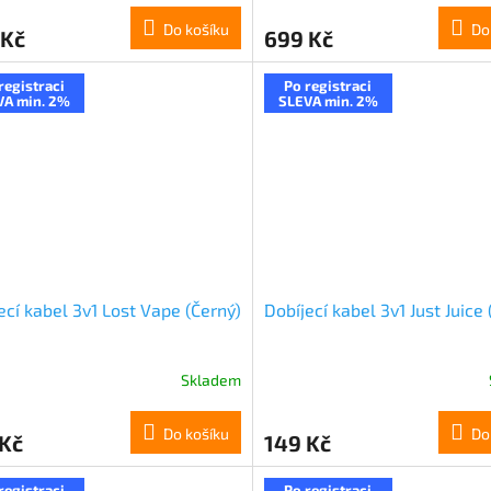
Do košíku
Do
 Kč
699 Kč
registraci
Po registraci
VA min. 2%
SLEVA min. 2%
ecí kabel 3v1 Lost Vape (Černý)
Dobíjecí kabel 3v1 Just Juice 
Skladem
Do košíku
Do
 Kč
149 Kč
registraci
Po registraci