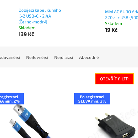
Dobíjecí kabel Kumiho
Mini AC EURO Ad
K-2 USB-C - 2,4A
220v -> USB (50
(Černo-modrý)
Skladem
Skladem
19 Kč
139 Kč
odávanější
Nejlevnější
Nejdražší
Abecedně
OTEVŘÍT FILTR
registraci
Po registraci
VA min. 2%
SLEVA min. 2%