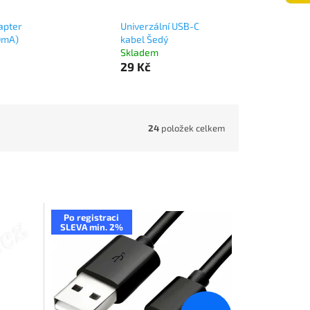
apter
Univerzální USB-C
0mA)
kabel Šedý
Skladem
29 Kč
24
položek celkem
Po registraci
SLEVA min. 2%