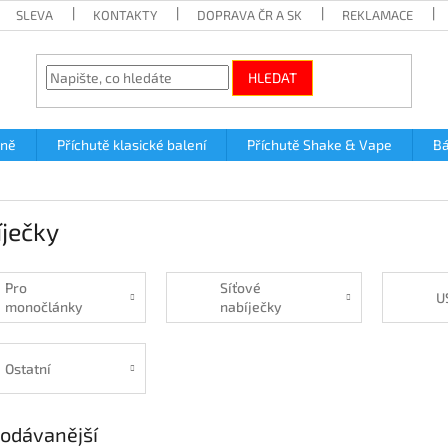
SLEVA
KONTAKTY
DOPRAVA ČR A SK
REKLAMACE
HLEDAT
lně
Příchutě klasické balení
Příchutě Shake & Vape
Bá
ječky
Pro
Síťové
U
monočlánky
nabíječky
Ostatní
odávanější