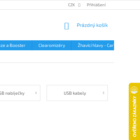
OBCHODNÍ PODMÍNKY
PODMÍNKY OCHRANY OSOBNÍCH ÚDAJŮ
CZK
Přihlášení
NÁKUPNÍ
Prázdný košík
KOŠÍK
ze a Booster
Clearomizéry
Žhavící hlavy - Cartridge
SB nabíječky
USB kabely