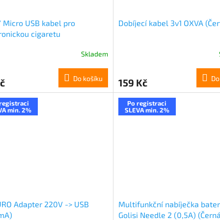
 Micro USB kabel pro
Dobíjecí kabel 3v1 OXVA (Če
ronickou cigaretu
Skladem
Do košíku
Do
č
159 Kč
registraci
Po registraci
VA min. 2%
SLEVA min. 2%
URO Adapter 220V -> USB
Multifunkční nabíječka bateri
mA)
Golisi Needle 2 (0,5A) (Černá