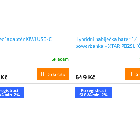
ecí adaptér KIWI USB-C
Hybridní nabíječka baterií /
powerbanka - XTAR PB2SL (
Skladem
Do košíku
Do
 Kč
649 Kč
registraci
Po registraci
VA min. 2%
SLEVA min. 2%