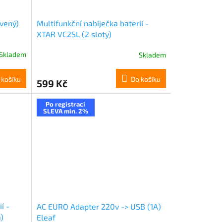
rvený)
Multifunkční nabíječka baterií -
XTAR VC2SL (2 sloty)
Skladem
Skladem
 košíku
Do košíku
599 Kč
Po registraci
SLEVA min. 2%
í -
AC EURO Adapter 220v -> USB (1A)
)
Eleaf