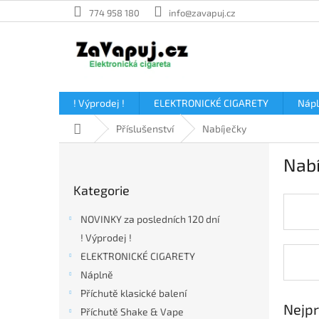
Přejít
774 958 180
info@zavapuj.cz
na
obsah
! Výprodej !
ELEKTRONICKÉ CIGARETY
Náp
Domů
Příslušenství
Nabíječky
P
Nabí
o
Přeskočit
s
Kategorie
kategorie
t
r
NOVINKY za posledních 120 dní
a
! Výprodej !
n
ELEKTRONICKÉ CIGARETY
n
í
Náplně
p
Příchutě klasické balení
a
Nejpr
Příchutě Shake & Vape