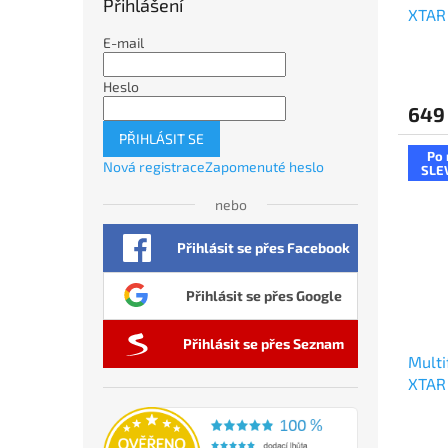
Přihlášení
XTAR 
E-mail
Heslo
649
PŘIHLÁSIT SE
Po 
Nová registrace
Zapomenuté heslo
SLE
nebo
Přihlásit se přes Facebook
Přihlásit se přes Google
Přihlásit se přes Seznam
Multi
XTAR 