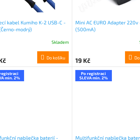
ecí kabel Kumiho K-2 USB-C -
Mini AC EURO Adapter 220v 
(Černo-modrý)
(500mA)
Skladem
Do košíku
Do
Kč
19 Kč
registraci
Po registraci
VA min. 2%
SLEVA min. 2%
funkční nabíječka baterií -
Multifunkční nabíječka bateri