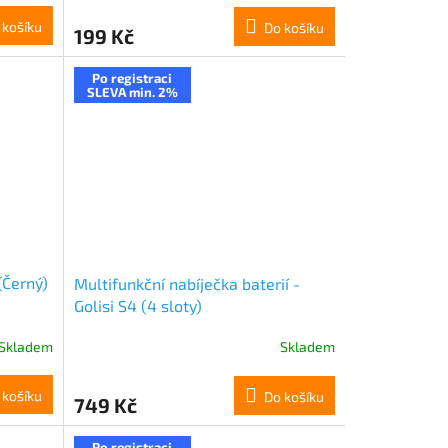
 košíku
Do košíku
199 Kč
Po registraci
SLEVA min. 2%
(Černý)
Multifunkční nabíječka baterií -
Golisi S4 (4 sloty)
Skladem
Skladem
 košíku
Do košíku
749 Kč
Po registraci