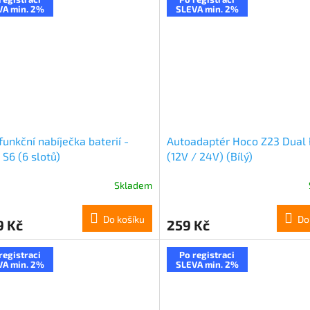
VA min. 2%
SLEVA min. 2%
funkční nabíječka baterií -
Autoadaptér Hoco Z23 Dual 
i S6 (6 slotů)
(12V / 24V) (Bílý)
Skladem
Do košíku
Do
9 Kč
259 Kč
registraci
Po registraci
VA min. 2%
SLEVA min. 2%