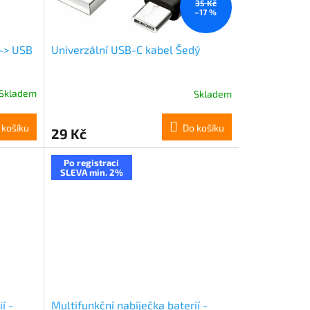
35 Kč
–17 %
-> USB
Univerzální USB-C kabel Šedý
Skladem
Skladem
 košíku
Do košíku
29 Kč
Po registraci
SLEVA min. 2%
í -
Multifunkční nabíječka baterií -