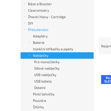
n
Báze a Booster
e
Clearomizéry
l
Žhavící hlavy - Cartridge
DIY
Příslušenství
Adaptéry
Ř
Baterie
a
Nejpr
Injekční stříkačky a pipety
z
Nabíječky
e
n
Pro monočlánky
í
Síťové nabíječky
p
V
USB nabíječky
r
Po 
ý
USB kabely
SLE
o
p
Ostatní
d
i
u
Plnicí lahvičky
s
k
Pouzdra
p
t
Šňůrky
r
ů