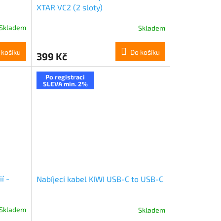
XTAR VC2 (2 sloty)
Skladem
Skladem
 košíku
Do košíku
399 Kč
Po registraci
SLEVA min. 2%
í -
Nabíjecí kabel KIWI USB-C to USB-C
Skladem
Skladem