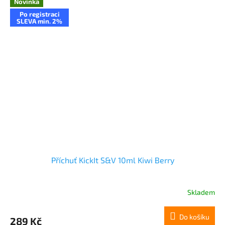
Novinka
Po registraci
SLEVA min. 2%
Příchuť KickIt S&V 10ml Kiwi Berry
Skladem
Do košíku
289 Kč