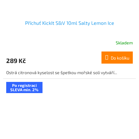
Příchuť KickIt S&V 10ml Salty Lemon Ice
Skladem
Do košíku
289 Kč
Ostrá citronová kyselost se špetkou mořské soli vytváří...
Po registraci
SLEVA min. 2%