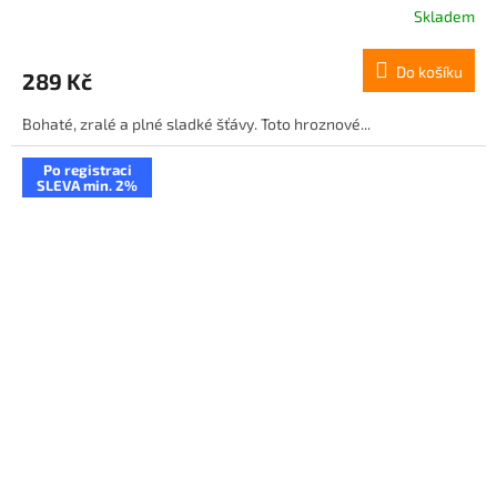
Skladem
Do košíku
289 Kč
Bohaté, zralé a plné sladké šťávy. Toto hroznové...
Po registraci
SLEVA min. 2%