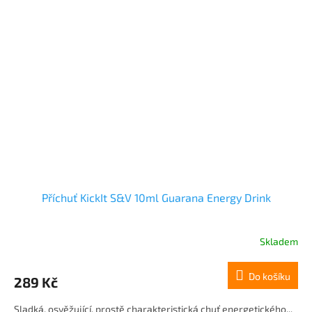
Příchuť KickIt S&V 10ml Guarana Energy Drink
Skladem
Do košíku
289 Kč
Sladká, osvěžující, prostě charakteristická chuť energetického...