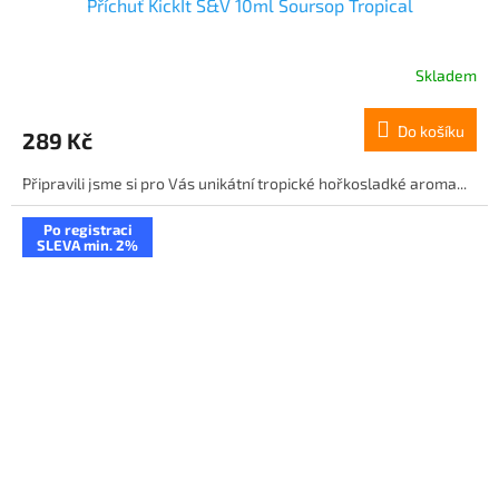
Příchuť KickIt S&V 10ml Soursop Tropical
Skladem
Do košíku
289 Kč
Připravili jsme si pro Vás unikátní tropické hořkosladké aroma...
Po registraci
SLEVA min. 2%