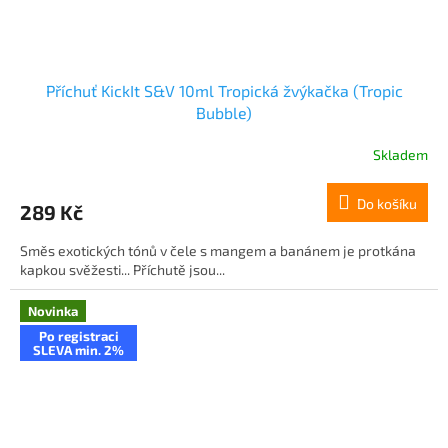
Příchuť KickIt S&V 10ml Tropická žvýkačka (Tropic
Bubble)
Skladem
Do košíku
289 Kč
Směs exotických tónů v čele s mangem a banánem je protkána
kapkou svěžesti... Příchutě jsou...
Novinka
Po registraci
SLEVA min. 2%