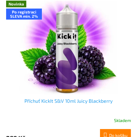
Novinka
Po registraci
SLEVA min. 2%
Příchuť KickIt S&V 10ml Juicy Blackberry
Skladem
Do košíku