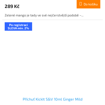
Do košíku
289 Kč
Zelené mango je tady ve své nejčerstvější podobě –...
Po registraci
SLEVA min. 2%
Příchuť KickIt S&V 10ml Ginger Mild