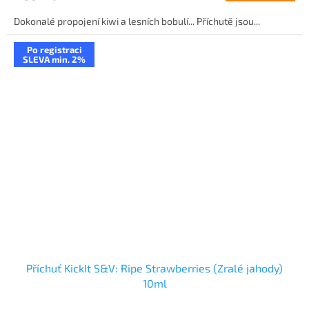
Dokonalé propojení kiwi a lesních bobulí... Příchutě jsou...
Po registraci
SLEVA min. 2%
Příchuť KickIt S&V: Ripe Strawberries (Zralé jahody)
10ml