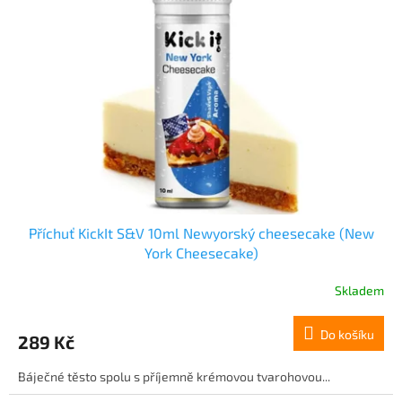
s
o
p
d
r
u
o
k
d
t
u
ů
k
t
ů
Příchuť KickIt S&V 10ml Newyorský cheesecake (New
York Cheesecake)
Skladem
Do košíku
289 Kč
Báječné těsto spolu s příjemně krémovou tvarohovou...