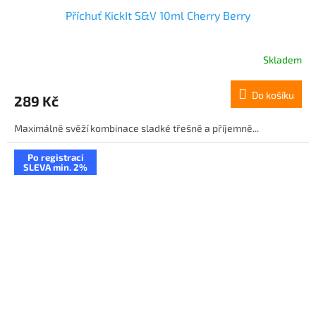
Příchuť KickIt S&V 10ml Cherry Berry
Skladem
Do košíku
289 Kč
Maximálně svěží kombinace sladké třešně a příjemně...
Po registraci
SLEVA min. 2%