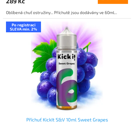
289 Kč
Oblíbená chuť ostružiny... Příchutě jsou dodávány ve 60ml...
Po registraci
SLEVA min. 2%
Příchuť KickIt S&V 10ml Sweet Grapes