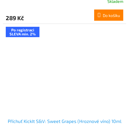
Skladem
Do košíku
289 Kč
Po registraci
SLEVA min. 2%
Příchuť KickIt S&V: Sweet Grapes (Hroznové víno) 10ml