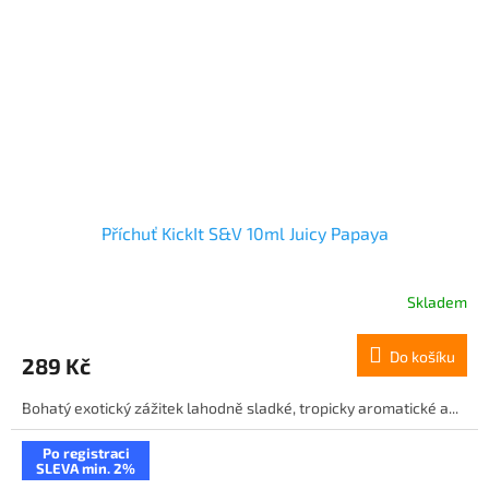
Příchuť KickIt S&V 10ml Juicy Papaya
Skladem
Do košíku
289 Kč
Bohatý exotický zážitek lahodně sladké, tropicky aromatické a...
Po registraci
SLEVA min. 2%