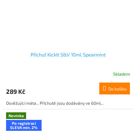
Příchuť KickIt S&V 10ml Spearmint
Skladem
Do košíku
289 Kč
Osvěžující máta... Příchutě jsou dodávány ve 60ml...
Novinka
Po registraci
SLEVA min. 2%