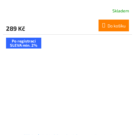
Skladem
Do košíku
289 Kč
Po registraci
SLEVA min. 2%