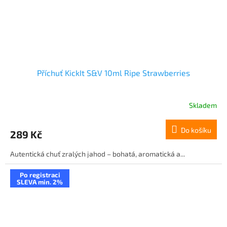
Příchuť KickIt S&V 10ml Ripe Strawberries
Skladem
Do košíku
289 Kč
Autentická chuť zralých jahod – bohatá, aromatická a...
Po registraci
SLEVA min. 2%