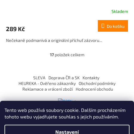
Skladem
Do košíku
289 Kč
Nečekaně podmanivá a originální příchuť zázvoru...
17
položek celkem
O
v
l
Z
á
á
SLEVA
Doprava ČR a SK
Kontakty
d
p
HEUREKA - Ověřeno zákazníky
Obchodní podmínky
a
a
Reklamace a vrácení zboží
Hodnocení obchodu
c
t
í
í
p
r
Tento web používá soubory cookie. Dalším procházením
v
tohoto webu vyjadřujete souhlas s jejich používáním.
k
y
Vytvořil Shoptet
v
Nastavení