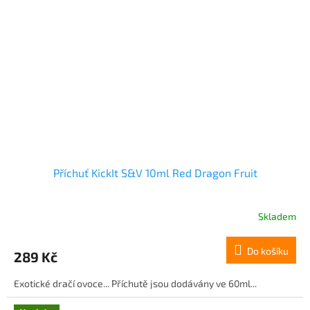
Příchuť KickIt S&V 10ml Red Dragon Fruit
Skladem
Do košíku
289 Kč
Exotické dračí ovoce... Příchutě jsou dodávány ve 60ml...