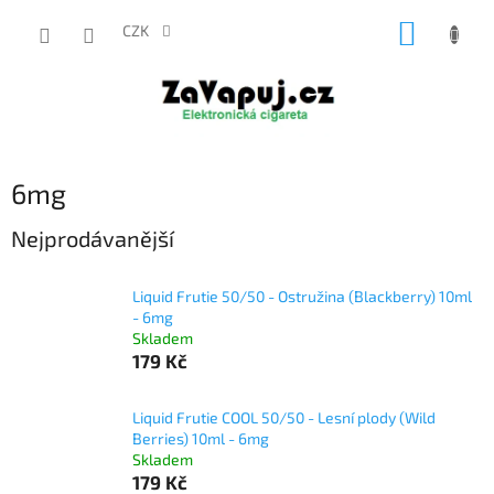
Přejít
NÁKUP
na
CZK
obsah
KOŠÍK
6mg
Nejprodávanější
Liquid Frutie 50/50 - Ostružina (Blackberry) 10ml
- 6mg
Skladem
179 Kč
Liquid Frutie COOL 50/50 - Lesní plody (Wild
Berries) 10ml - 6mg
Skladem
179 Kč