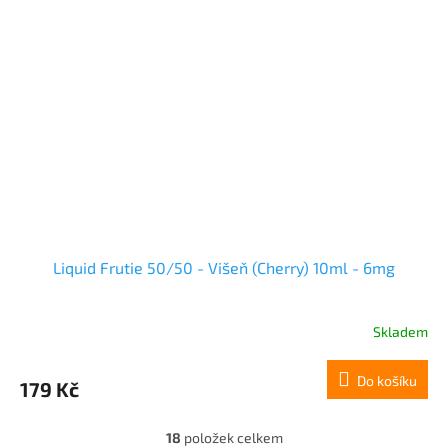
Liquid Frutie 50/50 - Višeň (Cherry) 10ml - 6mg
Skladem
Do košíku
179 Kč
18
položek celkem
O