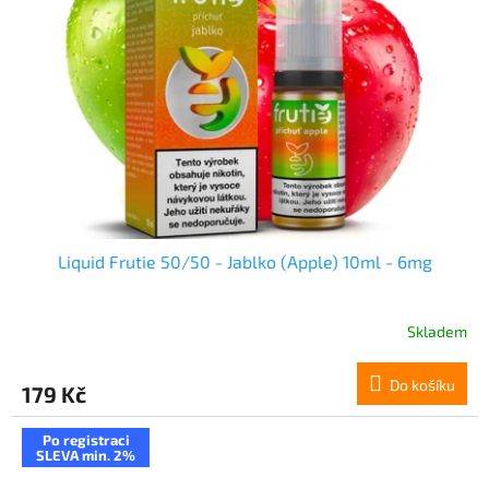
Liquid Frutie 50/50 - Jablko (Apple) 10ml - 6mg
Skladem
Do košíku
179 Kč
Po registraci
SLEVA min. 2%