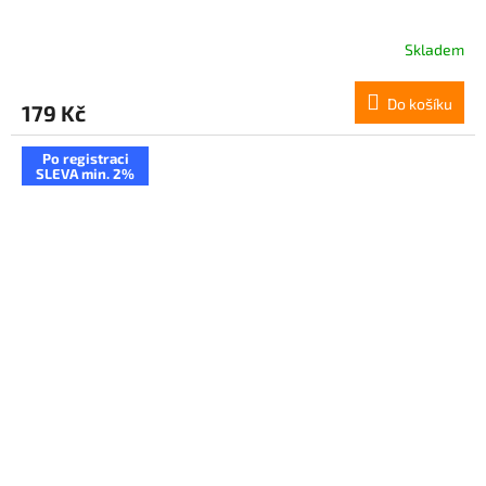
Skladem
Do košíku
179 Kč
Po registraci
SLEVA min. 2%