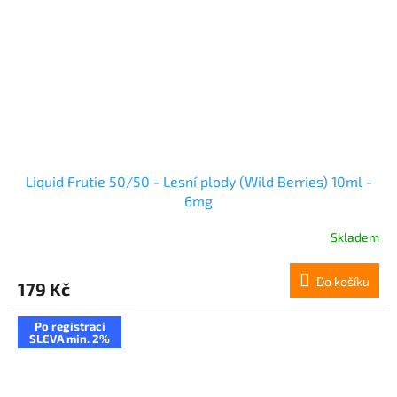
Liquid Frutie 50/50 - Lesní plody (Wild Berries) 10ml -
6mg
Skladem
Do košíku
179 Kč
Po registraci
SLEVA min. 2%