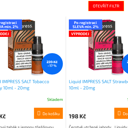
OTEVŘÍT FILTR
registraci
Po registraci
VA min. 2%
SLEVA min. 2%
ODEJ
VÝPRODEJ
239 Kč
–17 %
d IMPRESS SALT Tobacco
Liquid IMPRESS SALT Strawb
y 10ml - 20mg
10ml - 20mg
Skladem
Do košíku
Do
Kč
198 Kč
ový tabák s jemnou třešňovou
Čerstvě utržené jahody... Liquidy