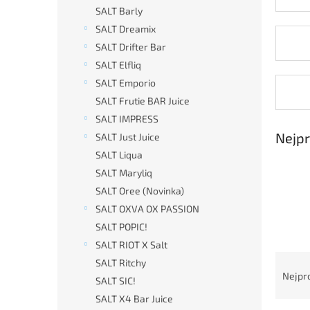
n
SALT Barly
e
SALT Dreamix
l
SALT Drifter Bar
SALT Elfliq
SALT Emporio
SALT Frutie BAR Juice
SALT IMPRESS
Nejpr
SALT Just Juice
SALT Liqua
SALT Maryliq
SALT Oree (Novinka)
SALT OXVA OX PASSION
SALT POPIC!
SALT RIOT X Salt
Ř
SALT Ritchy
a
Nejpr
SALT SIC!
z
SALT X4 Bar Juice
e