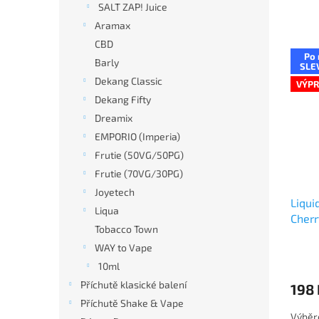
SALT ZAP! Juice
n
í
Aramax
p
CBD
V
r
Po 
ý
Barly
SLE
o
p
Dekang Classic
VÝPR
d
i
Dekang Fifty
u
s
k
Dreamix
p
t
EMPORIO (Imperia)
r
ů
Frutie (50VG/50PG)
o
d
Frutie (70VG/30PG)
u
Joyetech
Liqui
k
Liqua
Cherr
t
Tobacco Town
ů
WAY to Vape
10ml
Příchutě klasické balení
198 
Příchutě Shake & Vape
Výběr