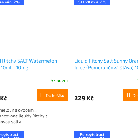
VA min. 2%
SLEVA min. 2%
d Ritchy SALT Watermelon
Liquid Ritchy Salt Sunny Or
 10ml - 10mg
Juice (Pomerančová šťáva) 
10mg
Skladem
Do košíku
Do
 Kč
229 Kč
meloun s ovocem....
ncované liquidy Ritchy s
ovou solí v...
registraci
Po registraci