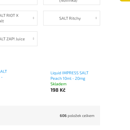
(Novinka)
ALT RIOT X
SALT Ritchy
alt
ALT ZAP! Juice
SALT
Liquid IMPRESS SALT
 -
Peach 10ml - 20mg
Skladem
198 Kč
606
položek celkem