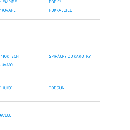
PJ EMPIRE
POPIC!
PROVAPE
PUKKA JUICE
SMOKTECH
SPIRÁLKY OD KAROTKY
SUMMO
I JUICE
TOBGUN
UWELL