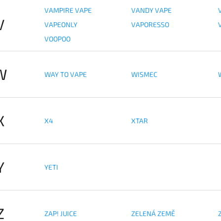
VAMPIRE VAPE
VANDY VAPE
V
VAPEONLY
VAPORESSO
VOOPOO
W
WAY TO VAPE
WISMEC
X
X4
XTAR
Y
YETI
Z
ZAP! JUICE
ZELENÁ ZEMĚ