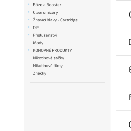
n
Báze a Booster
e
Clearomizéry
l
Žhavící hlavy - Cartridge
DIY
Příslušenství
Mody
KONOPNÉ PRODUKTY
Nikotinové sáčky
Nikotinové filmy
Značky