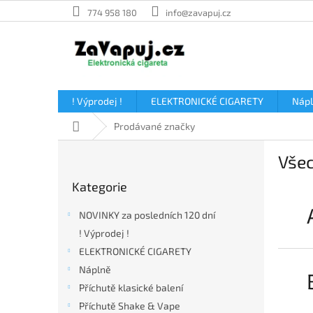
Přejít
774 958 180
info@zavapuj.cz
na
obsah
! Výprodej !
ELEKTRONICKÉ CIGARETY
Náp
Domů
Prodávané značky
P
Všec
o
Přeskočit
s
Kategorie
kategorie
t
r
NOVINKY za posledních 120 dní
a
! Výprodej !
n
ELEKTRONICKÉ CIGARETY
n
í
Náplně
p
Příchutě klasické balení
a
Příchutě Shake & Vape