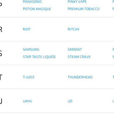
PANASONIC
PINKY VAPE
P
POTION MAGIQUE
PREMIUM TOBACCO
R
RIOT
RITCHY
SAMSUNG
SMOANT
S
STAR TASTE LIQUIDS
STEAM CRAVE
T
T-JUICE
THUNDERHEAD
T
U
UAHU
UD