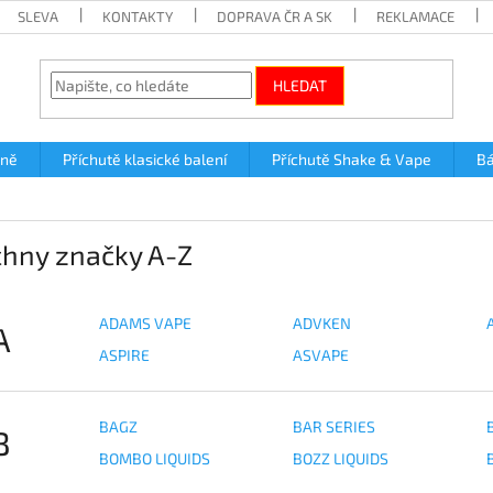
SLEVA
KONTAKTY
DOPRAVA ČR A SK
REKLAMACE
HLEDAT
lně
Příchutě klasické balení
Příchutě Shake & Vape
Bá
hny značky A-Z
ADAMS VAPE
ADVKEN
A
ASPIRE
ASVAPE
BAGZ
BAR SERIES
B
BOMBO LIQUIDS
BOZZ LIQUIDS