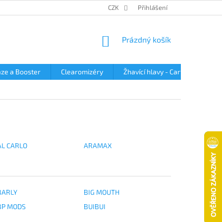
OBCHODNÍ PODMÍNKY
PODMÍNKY OCHRANY OSOBNÍCH ÚDAJŮ
CZK
Přihlášení
NÁKUPNÍ
Prázdný košík
KOŠÍK
ze a Booster
Clearomizéry
Žhavící hlavy - Cartridge
AL CARLO
ARAMAX
BARLY
BIG MOUTH
BP MODS
BUIBUI