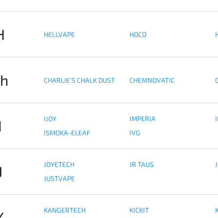
H
HELLVAPE
HOCO
h
CHARLIE'S CHALK DUST
CHEMNOVATIC
C
IJOY
IMPERIA
I
ISMOKA-ELEAF
IVG
JOYETECH
JR TAUS
J
JUSTVAPE
KANGERTECH
KICKIT
K