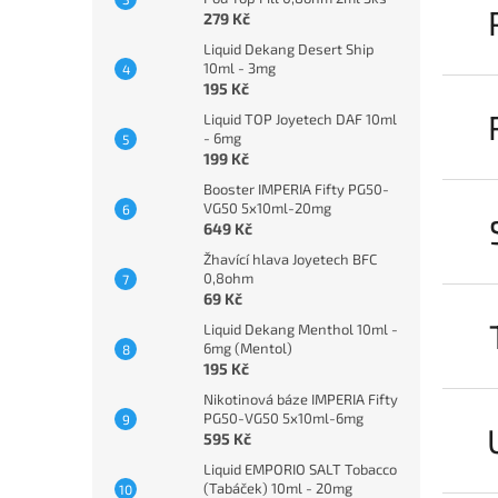
279 Kč
Liquid Dekang Desert Ship
10ml - 3mg
195 Kč
Liquid TOP Joyetech DAF 10ml
- 6mg
199 Kč
Booster IMPERIA Fifty PG50-
VG50 5x10ml-20mg
649 Kč
Žhavící hlava Joyetech BFC
0,8ohm
69 Kč
Liquid Dekang Menthol 10ml -
6mg (Mentol)
195 Kč
Nikotinová báze IMPERIA Fifty
PG50-VG50 5x10ml-6mg
595 Kč
Liquid EMPORIO SALT Tobacco
(Tabáček) 10ml - 20mg