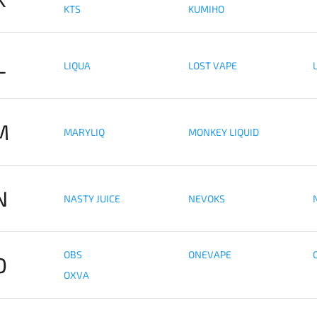
KTS
KUMIHO
L
LIQUA
LOST VAPE
M
MARYLIQ
MONKEY LIQUID
N
NASTY JUICE
NEVOKS
OBS
ONEVAPE
O
OXVA