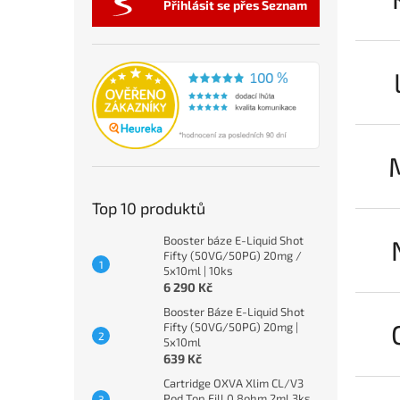
Přihlásit se přes Seznam
Top 10 produktů
Booster báze E-Liquid Shot
Fifty (50VG/50PG) 20mg /
5x10ml | 10ks
6 290 Kč
Booster Báze E-Liquid Shot
Fifty (50VG/50PG) 20mg |
5x10ml
639 Kč
Cartridge OXVA Xlim CL/V3
Pod Top Fill 0,8ohm 2ml 3ks