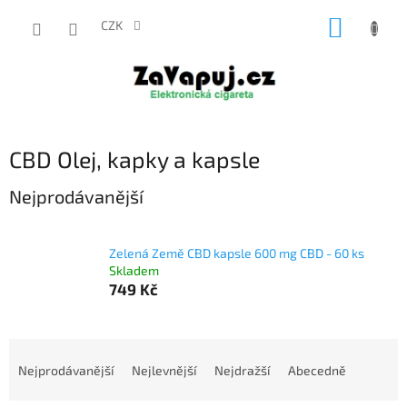
Přejít
NÁKUP
na
CZK
obsah
KOŠÍK
CBD Olej, kapky a kapsle
Nejprodávanější
Zelená Země CBD kapsle 600 mg CBD - 60 ks
Skladem
749 Kč
Ř
a
Nejprodávanější
Nejlevnější
Nejdražší
Abecedně
z