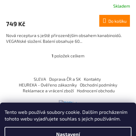
Skladem
Do košíku
749 Kč
Nová receptura s ještě přirozenějším obsahem kanabinoidů.
VEGANské složení. Balení obsahuje 60...
1
položek celkem
O
v
l
Z
á
á
SLEVA
Doprava ČR a SK
Kontakty
d
p
HEUREKA - Ověřeno zákazníky
Obchodní podmínky
a
a
Reklamace a vrácení zboží
Hodnocení obchodu
c
t
í
í
p
r
Tento web používá soubory cookie. Dalším procházením
v
tohoto webu vyjadřujete souhlas s jejich používáním.
k
y
Vytvořil Shoptet
v
Nastavení