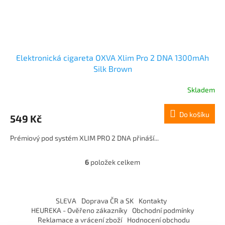
Elektronická cigareta OXVA Xlim Pro 2 DNA 1300mAh
Silk Brown
Skladem
Do košíku
549 Kč
Prémiový pod systém XLIM PRO 2 DNA přináší...
6
položek celkem
O
v
l
Z
á
á
SLEVA
Doprava ČR a SK
Kontakty
d
p
HEUREKA - Ověřeno zákazníky
Obchodní podmínky
a
a
Reklamace a vrácení zboží
Hodnocení obchodu
c