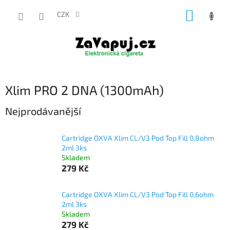
Přejít
NÁKUP
na
CZK
obsah
KOŠÍK
Xlim PRO 2 DNA (1300mAh)
Nejprodávanější
Cartridge OXVA Xlim CL/V3 Pod Top Fill 0,8ohm
2ml 3ks
Skladem
279 Kč
Cartridge OXVA Xlim CL/V3 Pod Top Fill 0,6ohm
2ml 3ks
Skladem
279 Kč