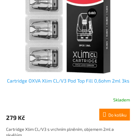
Cartridge OXVA Xlim CL/V3 Pod Top Fill 0,6ohm 2ml 3ks
Skladem
Do košíku
279 Kč
Cartridge Xlim CL/V3 s vrchním plněním, objemem 2ml a
skvělým...