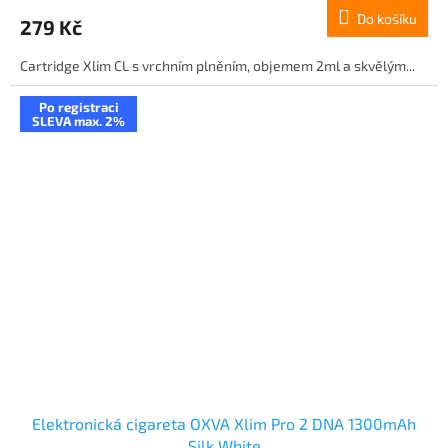
Do košíku
279 Kč
Cartridge Xlim CL s vrchním plněním, objemem 2ml a skvělým...
Po registraci
SLEVA max. 2%
Elektronická cigareta OXVA Xlim Pro 2 DNA 1300mAh
Silk White