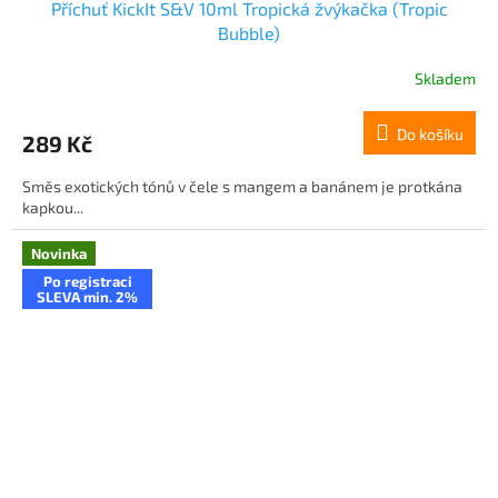
Příchuť KickIt S&V 10ml Tropická žvýkačka (Tropic
Bubble)
Skladem
Do košíku
289 Kč
Směs exotických tónů v čele s mangem a banánem je protkána
kapkou...
Novinka
Po registraci
SLEVA min. 2%