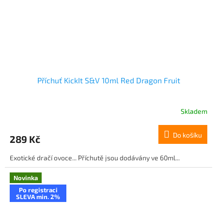
Příchuť KickIt S&V 10ml Red Dragon Fruit
Skladem
Do košíku
289 Kč
Exotické dračí ovoce... Příchutě jsou dodávány ve 60ml...
Novinka
Po registraci
SLEVA min. 2%