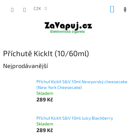
Přejít
NÁKUP
na
CZK
obsah
KOŠÍK
Příchutě KickIt (10/60ml)
Nejprodávanější
Příchuť KickIt S&V 10ml Newyorský cheesecake
(New York Cheesecake)
Skladem
289 Kč
Příchuť KickIt S&V 10ml Juicy Blackberry
Skladem
289 Kč