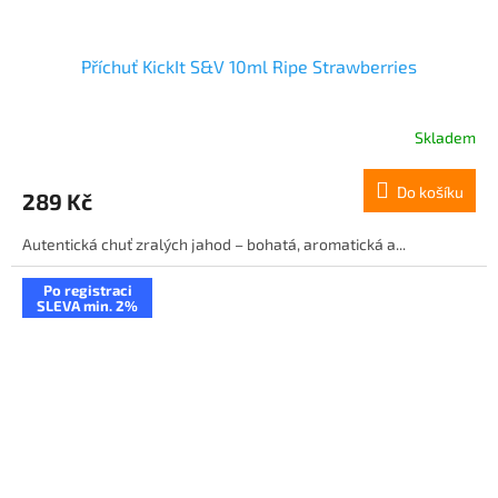
Příchuť KickIt S&V 10ml Ripe Strawberries
Skladem
Do košíku
289 Kč
Autentická chuť zralých jahod – bohatá, aromatická a...
Po registraci
SLEVA min. 2%