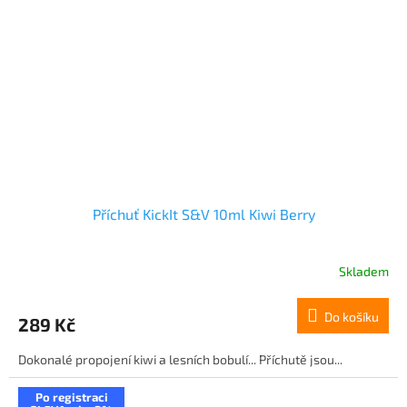
Příchuť KickIt S&V 10ml Kiwi Berry
Skladem
Do košíku
289 Kč
Dokonalé propojení kiwi a lesních bobulí... Příchutě jsou...
Po registraci