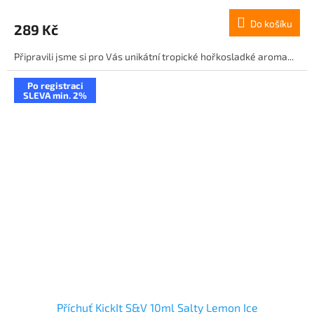
Do košíku
289 Kč
Připravili jsme si pro Vás unikátní tropické hořkosladké aroma...
Po registraci
SLEVA min. 2%
Příchuť KickIt S&V 10ml Salty Lemon Ice