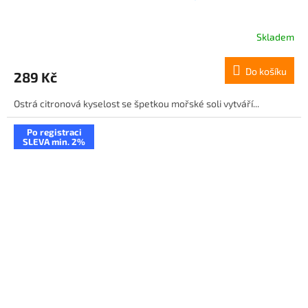
Skladem
Do košíku
289 Kč
Ostrá citronová kyselost se špetkou mořské soli vytváří...
Po registraci
SLEVA min. 2%