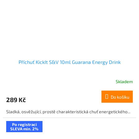
Příchuť KickIt S&V 10ml Guarana Energy Drink
Skladem
Do košíku
289 Kč
Sladká, osvěžující, prostě charakteristická chuť energetického...
Po registraci
SLEVA min. 2%