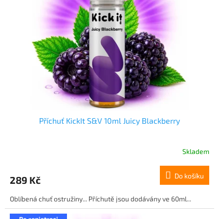
Příchuť KickIt S&V 10ml Juicy Blackberry
Skladem
Do košíku
289 Kč
Oblíbená chuť ostružiny... Příchutě jsou dodávány ve 60ml...
Po registraci