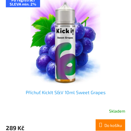
SLEVA min. 2%
Příchuť KickIt S&V 10ml Sweet Grapes
Skladem
Do košíku
289 Kč