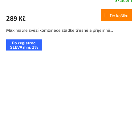
Skladem
Do košíku
289 Kč
Maximálně svěží kombinace sladké třešně a příjemně...
Po registraci
SLEVA min. 2%