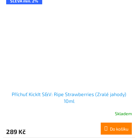
SLEVA min. 2%
Příchuť KickIt S&V: Ripe Strawberries (Zralé jahody)
10ml
Skladem
Do košíku
289 Kč