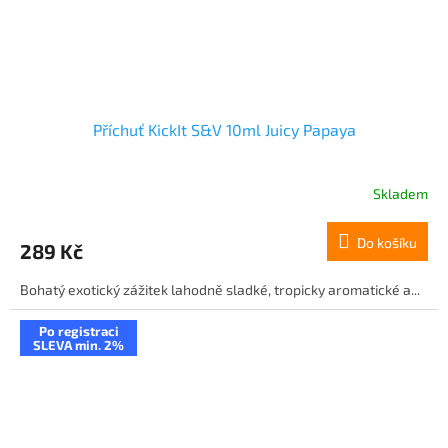
Příchuť KickIt S&V 10ml Juicy Papaya
Skladem
Do košíku
289 Kč
Bohatý exotický zážitek lahodně sladké, tropicky aromatické a...
Po registraci
SLEVA min. 2%