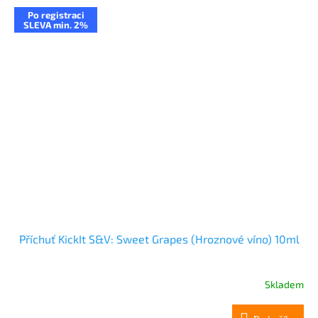
Po registraci
SLEVA min. 2%
Příchuť KickIt S&V: Sweet Grapes (Hroznové víno) 10ml
Skladem