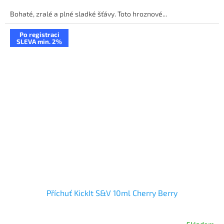
Bohaté, zralé a plné sladké šťávy. Toto hroznové...
Po registraci
SLEVA min. 2%
Příchuť KickIt S&V 10ml Cherry Berry