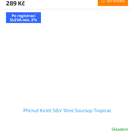
Do košíku
289 Kč
Po registraci
SLEVA min. 2%
Příchuť KickIt S&V 10ml Soursop Tropical
Skladem