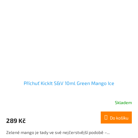
Příchuť KickIt S&V 10ml Green Mango Ice
Skladem
Do košíku
289 Kč
Zelené mango je tady ve své nejčerstvější podobě –...