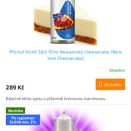
o
d
u
k
t
ů
Příchuť KickIt S&V 10ml Newyorský cheesecake (New
York Cheesecake)
Skladem
Do košíku
289 Kč
Báječné těsto spolu s příjemně krémovou tvarohovou...
Novinka
Po registraci
SLEVA min. 2%