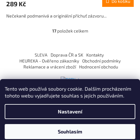
Do košíku
289 Kč
Nečekaně podmanivá a originální příchuť zázvoru...
17
položek celkem
O
v
l
Z
á
á
SLEVA
Doprava ČR a SK
Kontakty
d
p
HEUREKA - Ověřeno zákazníky
Obchodní podmínky
a
a
Reklamace a vrácení zboží
Hodnocení obchodu
c
t
í
í
p
r
Tento web používá soubory cookie. Dalším procházením
v
tohoto webu vyjadřujete souhlas s jejich používáním.
k
y
Vytvořil Shoptet
v
Nastavení
ý
p
Copyright 2026
ZaVapuj.cz
. Všechna práva vyhrazena.
i
Souhlasím
s
Po registraci SLEVA až 10% !