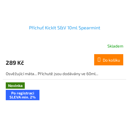
Příchuť KickIt S&V 10ml Spearmint
Skladem
Do košíku
289 Kč
Osvěžující máta... Příchutě jsou dodávány ve 60ml...
Novinka
Po registraci
SLEVA min. 2%