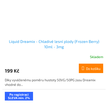
Liquid Dreamix - Chladivé lesní plody (Frozen Berry)
10ml - 3mg
Skladem
Do košíku
199 Kč
Díky vyváženému poměru hustoty 50VG/50PG jsou Dreamix
vhodné do...
Po registraci
SLEVA min. 2%