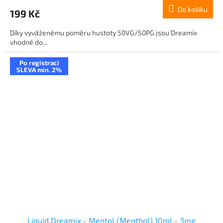
Do košíku
199 Kč
Díky vyváženému poměru hustoty 50VG/50PG jsou Dreamix
vhodné do...
Po registraci
SLEVA min. 2%
Liquid Dreamix - Mentol (Menthol) 10ml - 3mg