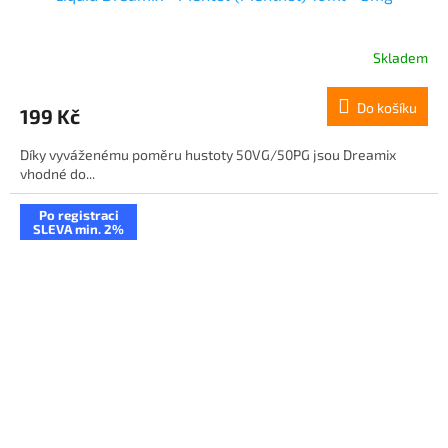
Skladem
Do košíku
199 Kč
Díky vyváženému poměru hustoty 50VG/50PG jsou Dreamix
vhodné do...
Po registraci
SLEVA min. 2%