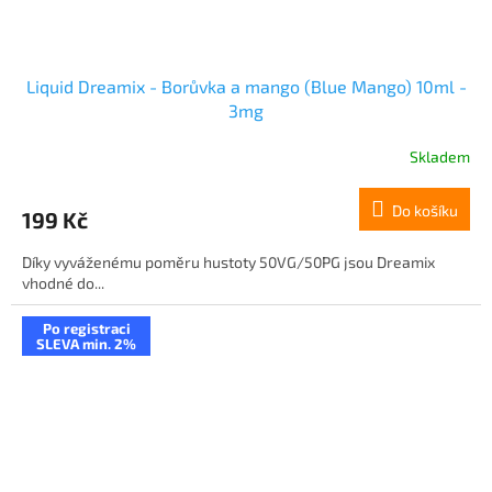
Liquid Dreamix - Borůvka a mango (Blue Mango) 10ml -
3mg
Skladem
Do košíku
199 Kč
Díky vyváženému poměru hustoty 50VG/50PG jsou Dreamix
vhodné do...
Po registraci
SLEVA min. 2%