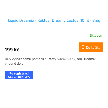
Liquid Dreamix - Kaktus (Dreamy Cactus) 10ml - 3mg
Skladem
Do košíku
199 Kč
Díky vyváženému poměru hustoty 50VG/50PG jsou Dreamix
vhodné do...
Po registraci
SLEVA min. 2%