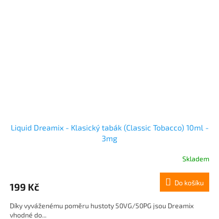
Liquid Dreamix - Klasický tabák (Classic Tobacco) 10ml -
3mg
Skladem
Do košíku
199 Kč
Díky vyváženému poměru hustoty 50VG/50PG jsou Dreamix
vhodné do...