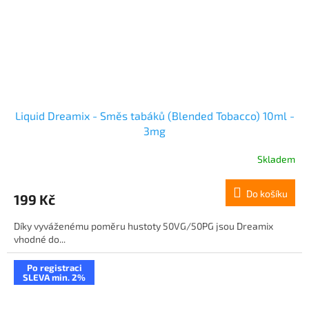
Liquid Dreamix - Směs tabáků (Blended Tobacco) 10ml -
3mg
Skladem
Do košíku
199 Kč
Díky vyváženému poměru hustoty 50VG/50PG jsou Dreamix
vhodné do...
Po registraci
SLEVA min. 2%