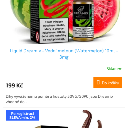
o
d
u
k
t
ů
Liquid Dreamix - Vodní meloun (Watermelon) 10ml -
3mg
Skladem
Do košíku
199 Kč
Díky vyváženému poměru hustoty 50VG/50PG jsou Dreamix
vhodné do...
Po registraci
SLEVA min. 2%