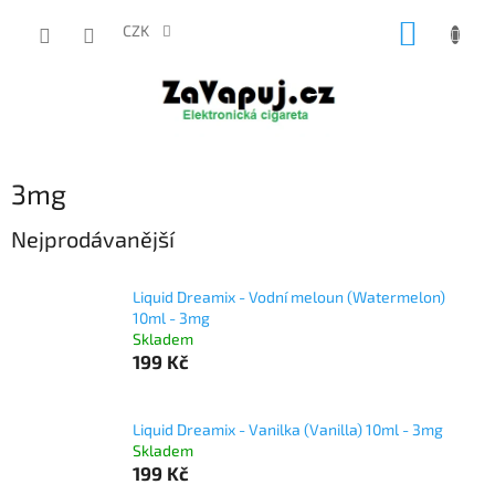
Přejít
NÁKUP
na
CZK
obsah
KOŠÍK
3mg
Nejprodávanější
Liquid Dreamix - Vodní meloun (Watermelon)
10ml - 3mg
Skladem
199 Kč
Liquid Dreamix - Vanilka (Vanilla) 10ml - 3mg
Skladem
199 Kč