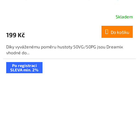
Skladem
Do košíku
199 Kč
Díky vyváženému poměru hustoty 50VG/50PG jsou Dreamix
vhodné do...
Po registraci
SLEVA min. 2%