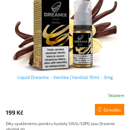
Liquid Dreamix - Vanilka (Vanilla) 10ml - 3mg
Skladem
Do košíku
199 Kč
Díky vyváženému poměru hustoty 50VG/50PG jsou Dreamix
vhodné do...