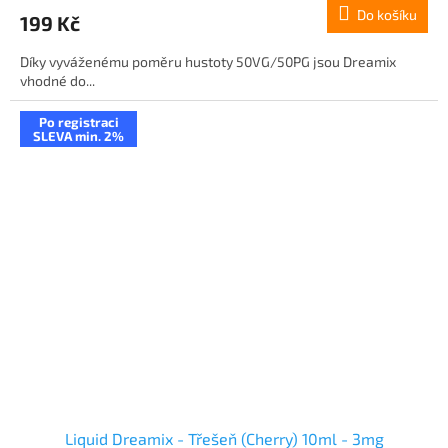
Do košíku
199 Kč
Díky vyváženému poměru hustoty 50VG/50PG jsou Dreamix
vhodné do...
Po registraci
SLEVA min. 2%
Liquid Dreamix - Třešeň (Cherry) 10ml - 3mg