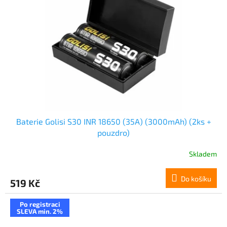
Baterie Golisi S30 INR 18650 (35A) (3000mAh) (2ks +
pouzdro)
Skladem
Do košíku
519 Kč
Po registraci
SLEVA min. 2%