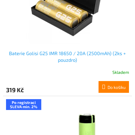
o
d
u
k
t
ů
Baterie Golisi G25 IMR 18650 / 20A (2500mAh) (2ks +
pouzdro)
Skladem
Do košíku
319 Kč
Po registraci
SLEVA min. 2%