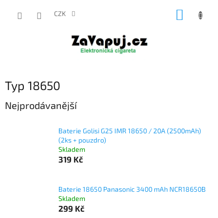
Přejít
NÁKUP
na
CZK
obsah
KOŠÍK
Typ 18650
Nejprodávanější
Baterie Golisi G25 IMR 18650 / 20A (2500mAh)
(2ks + pouzdro)
Skladem
319 Kč
Baterie 18650 Panasonic 3400 mAh NCR18650B
Skladem
299 Kč