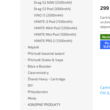
Drag S2 60W (2500mAh)
299
Drag S3 Pod (3000mAh)
VINCI S (2000mAh)
Cartri
VMATE i3 Pod (1500mAh)
vrchn
objemu
VMATE MAX Pod (1200mAh)
VMATE Mini Pod (1000mAh)
Novi
VMATE PRO 2 (1500mAh)
Po 
SLE
Náplně
Příchutě klasické balení
Příchutě Shake & Vape
Báze a Booster
Clearomizéry
Žhavící hlavy - Cartridge
DIY
Cart
Příslušenství
Fill 
Mody
KONOPNÉ PRODUKTY