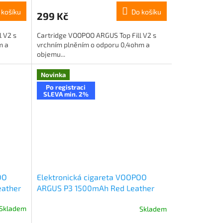
 košíku
Do košíku
299 Kč
 V2 s
Cartridge VOOPOO ARGUS Top Fill V2 s
m a
vrchním plněním o odporu 0,4ohm a
objemu...
Novinka
Po registraci
SLEVA min. 2%
OO
Elektronická cigareta VOOPOO
eather
ARGUS P3 1500mAh Red Leather
Skladem
Skladem