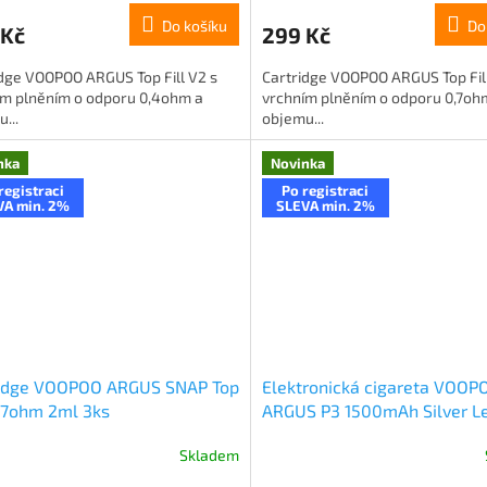
Do košíku
Do
 Kč
299 Kč
dge VOOPOO ARGUS Top Fill V2 s
Cartridge VOOPOO ARGUS Top Fill
ím plněním o odporu 0,4ohm a
vrchním plněním o odporu 0,7oh
...
objemu...
nka
Novinka
registraci
Po registraci
VA min. 2%
SLEVA min. 2%
ridge VOOPOO ARGUS SNAP Top
Elektronická cigareta VOOP
0,7ohm 2ml 3ks
ARGUS P3 1500mAh Silver L
Skladem