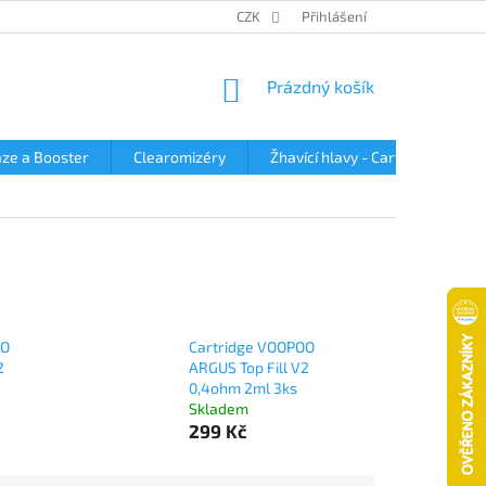
OBCHODNÍ PODMÍNKY
PODMÍNKY OCHRANY OSOBNÍCH ÚDAJŮ
CZK
Přihlášení
NÁKUPNÍ
Prázdný košík
KOŠÍK
ze a Booster
Clearomizéry
Žhavící hlavy - Cartridge
OO
Cartridge VOOPOO
2
ARGUS Top Fill V2
0,4ohm 2ml 3ks
Skladem
299 Kč