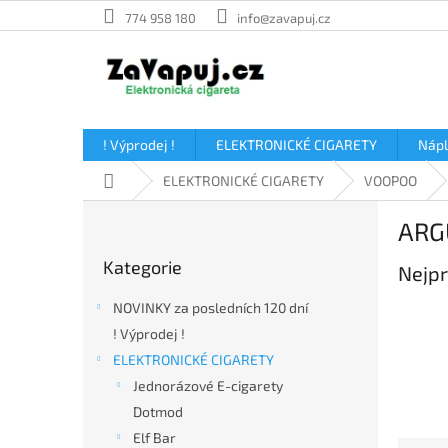
Přejít
774 958 180
info@zavapuj.cz
na
obsah
! Výprodej !
ELEKTRONICKÉ CIGARETY
Náp
Domů
ELEKTRONICKÉ CIGARETY
VOOPOO
P
ARG
o
Přeskočit
s
Kategorie
kategorie
Nejpr
t
r
NOVINKY za posledních 120 dní
a
! Výprodej !
n
ELEKTRONICKÉ CIGARETY
n
í
Jednorázové E-cigarety
p
Dotmod
a
Elf Bar