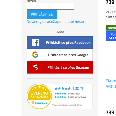
Heslo
739
VOOPO
PŘIHLÁSIT SE
s inte
Nová registrace
Zapomenuté heslo
Novi
nebo
Po 
SLE
Přihlásit se přes Facebook
Přihlásit se přes Google
Přihlásit se přes Seznam
Elekt
ARGU
739