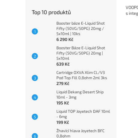
VOOPO
Top 10 produktů
s inte
Booster báze E-Liquid Shot
Fifty (50VG/50PG) 20mg /
5x10ml | 10ks
6 290 Kč
Booster Báze E-Liquid Shot
Fifty (50VG/50PG) 20mg |
5x10ml
639 Kč
Cartridge OXVA Xlim CL/V3
Pod Top Fill 0,8ohm 2ml 3ks
279 Kč
Liquid Dekang Desert Ship
10ml - 3mg
195 Kč
Liquid TOP Joyetech DAF 10ml
- 6mg
199 Kč
Žhavící hlava Joyetech BFC
0,8ohm