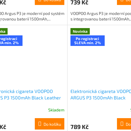
 Kč
739 Kč
O Argus P3 je moderní pod systém
VOOPOO Argus P3 je moderní po
grovanou baterií 1500mAh,...
s integrovanou baterií 1500mAh,..
nka
Novinka
registraci
Po registraci
VA min. 2%
SLEVA min. 2%
ronická cigareta VOOPOO
Elektronická cigareta VOOP
S P3 1500mAh Black Leather
ARGUS P3 1500mAh Black
Skladem
Do košíku
Do
 Kč
789 Kč