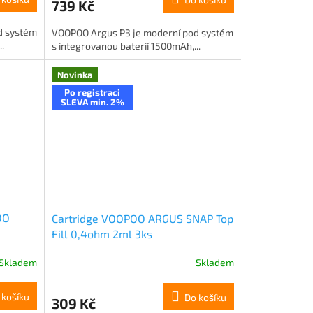
739 Kč
d systém
VOOPOO Argus P3 je moderní pod systém
.
s integrovanou baterií 1500mAh,...
Novinka
Po registraci
SLEVA min. 2%
OO
Cartridge VOOPOO ARGUS SNAP Top
Fill 0,4ohm 2ml 3ks
Skladem
Skladem
 košíku
Do košíku
309 Kč