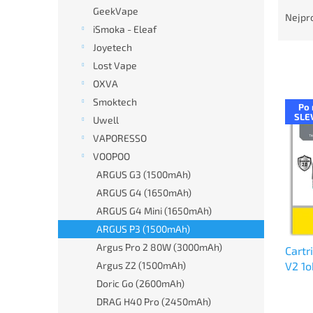
Ř
n
GeekVape
a
e
Nejpr
z
iSmoka - Eleaf
l
e
Joyetech
n
Lost Vape
í
OXVA
p
V
Smoktech
r
Po 
ý
SLE
Uwell
o
p
d
VAPORESSO
i
u
VOOPOO
s
k
p
ARGUS G3 (1500mAh)
t
r
ARGUS G4 (1650mAh)
ů
o
ARGUS G4 Mini (1650mAh)
d
ARGUS P3 (1500mAh)
u
Argus Pro 2 80W (3000mAh)
Cartr
k
V2 1
Argus Z2 (1500mAh)
t
ů
Doric Go (2600mAh)
DRAG H40 Pro (2450mAh)