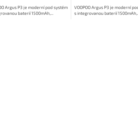
O Argus P3 je moderní pod systém
VOOPOO Argus P3 je moderní po
grovanou baterií 1500mAh,...
s integrovanou baterií 1500mAh,..
O
v
l
á
d
a
c
í
p
r
v
k
y
v
ý
p
i
s
u