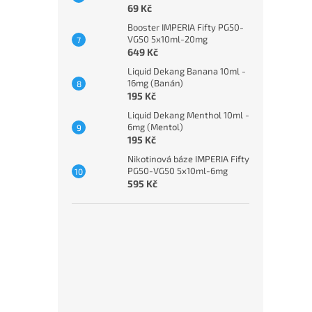
69 Kč
Booster IMPERIA Fifty PG50-
VG50 5x10ml-20mg
649 Kč
Liquid Dekang Banana 10ml -
16mg (Banán)
195 Kč
Liquid Dekang Menthol 10ml -
6mg (Mentol)
195 Kč
Nikotinová báze IMPERIA Fifty
PG50-VG50 5x10ml-6mg
595 Kč