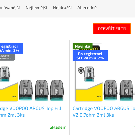
odávanější
Nejlevnější
Nejdražší
Abecedně
OTEVŘÍT FILTR
registraci
Novinka
VA min. 2%
Po registraci
SLEVA min. 2%
idge VOOPOO ARGUS Top Fill
Cartridge VOOPOO ARGUS Top
ohm 2ml 3ks
V2 0,7ohm 2ml 3ks
Skladem