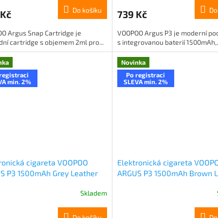
Do košíku
Do
 Kč
739 Kč
O Argus Snap Cartridge je
VOOPOO Argus P3 je moderní po
ní cartridge s objemem 2ml pro...
s integrovanou baterií 1500mAh,..
nka
Novinka
registraci
Po registraci
VA min. 2%
SLEVA min. 2%
ronická cigareta VOOPOO
Elektronická cigareta VOOP
S P3 1500mAh Grey Leather
ARGUS P3 1500mAh Brown L
Skladem
Do košíku
Do