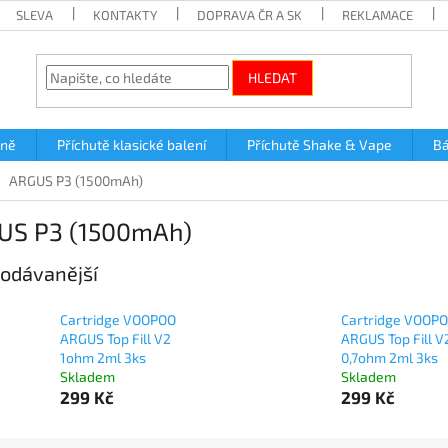
SLEVA
KONTAKTY
DOPRAVA ČR A SK
REKLAMACE
HLEDAT
lně
Příchutě klasické balení
Příchutě Shake & Vape
Bá
ARGUS P3 (1500mAh)
US P3 (1500mAh)
odávanější
Cartridge VOOPOO
Cartridge VOOP
ARGUS Top Fill V2
ARGUS Top Fill V
1ohm 2ml 3ks
0,7ohm 2ml 3ks
Skladem
Skladem
299 Kč
299 Kč