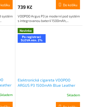
 košíku
Do košíku
739 Kč
d systém
VOOPOO Argus P3 je moderní pod systém
.
s integrovanou baterií 1500mAh,...
Novinka
Po registraci
SLEVA min. 2%
OO
Elektronická cigareta VOOPOO
eather
ARGUS P3 1500mAh Blue Leather
Skladem
Skladem
 košíku
Do košíku