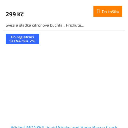
Do košíku
299 Kč
Svěží a sladká citrónová buchta... Příchutě...
Po registraci
SLEVA min. 2%
Příchuť MONKEY liquid Shake and Vape Bacco Crack