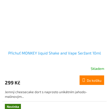
Příchuť MONKEY liquid Shake and Vape Seržant 10ml
Skladem
Do košíku
299 Kč
Jemný cheesecake dort s naprosto unikátním jahodo-
malinovým...
Novinka