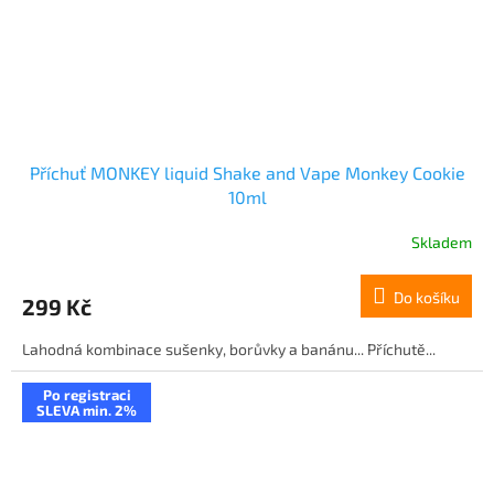
Příchuť MONKEY liquid Shake and Vape Monkey Cookie
10ml
Skladem
Do košíku
299 Kč
Lahodná kombinace sušenky, borůvky a banánu... Příchutě...
Po registraci
SLEVA min. 2%