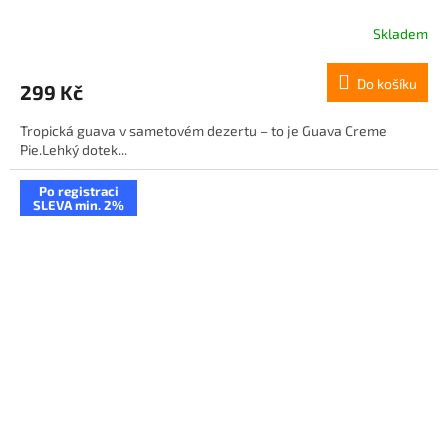
Skladem
Do košíku
299 Kč
Tropická guava v sametovém dezertu – to je Guava Creme
Pie.Lehký dotek...
Po registraci
SLEVA min. 2%