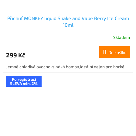
Příchuť MONKEY liquid Shake and Vape Berry Ice Cream
10ml
Skladem
Do košíku
299 Kč
Jemně chladivá ovocno-sladká bomba,ideální nejen pro horké...
Po registraci
SLEVA min. 2%