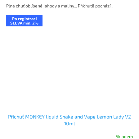
Plná chuť oblíbené jahody a maliny... Příchutě pochází...
Po registraci
SLEVA min. 2%
Příchuť MONKEY liquid Shake and Vape Lemon Lady V2
10ml
Skladem