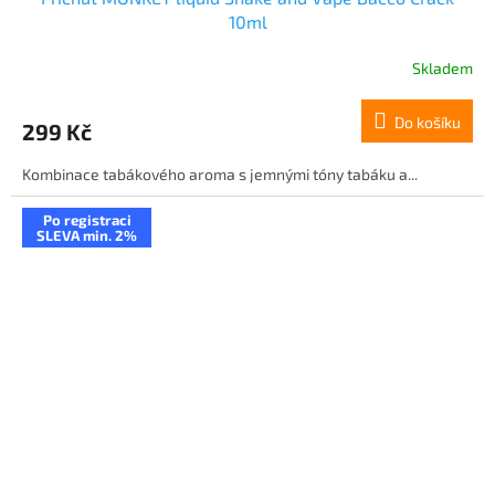
10ml
Skladem
Do košíku
299 Kč
Kombinace tabákového aroma s jemnými tóny tabáku a...
Po registraci
SLEVA min. 2%