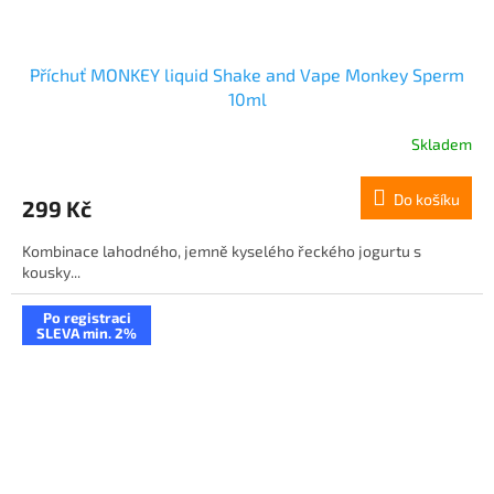
Příchuť MONKEY liquid Shake and Vape Monkey Sperm
10ml
Skladem
Do košíku
299 Kč
Kombinace lahodného, jemně kyselého řeckého jogurtu s
kousky...
Po registraci
SLEVA min. 2%