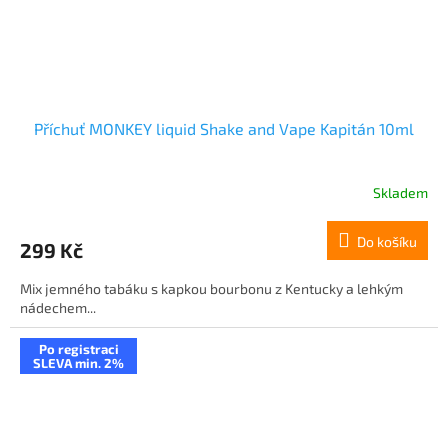
Příchuť MONKEY liquid Shake and Vape Kapitán 10ml
Skladem
Do košíku
299 Kč
Mix jemného tabáku s kapkou bourbonu z Kentucky a lehkým
nádechem...
Po registraci
SLEVA min. 2%