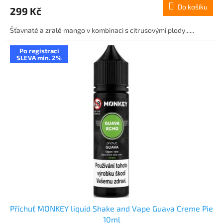
Do košíku
299 Kč
Šťavnaté a zralé mango v kombinaci s citrusovými plody......
Po registraci
SLEVA min. 2%
Příchuť MONKEY liquid Shake and Vape Guava Creme Pie
10ml