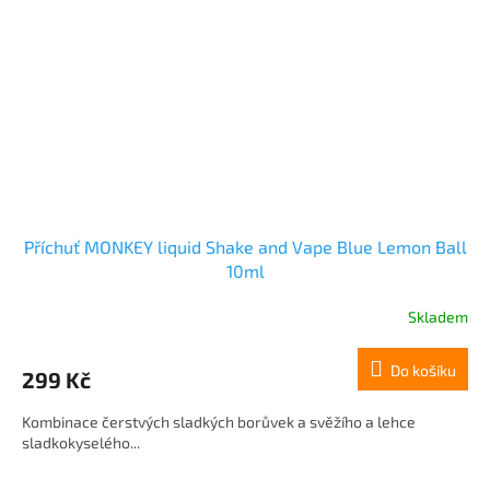
Příchuť MONKEY liquid Shake and Vape Blue Lemon Ball
10ml
Skladem
Do košíku
299 Kč
Kombinace čerstvých sladkých borůvek a svěžího a lehce
sladkokyselého...