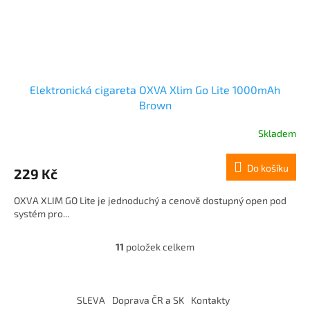
Elektronická cigareta OXVA Xlim Go Lite 1000mAh
Brown
Skladem
Do košíku
229 Kč
OXVA XLIM GO Lite je jednoduchý a cenově dostupný open pod
systém pro...
11
položek celkem
O
v
l
Z
á
á
SLEVA
Doprava ČR a SK
Kontakty
d