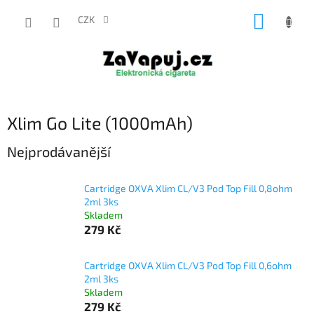
Přejít
NÁKUP
na
CZK
obsah
KOŠÍK
Xlim Go Lite (1000mAh)
Nejprodávanější
Cartridge OXVA Xlim CL/V3 Pod Top Fill 0,8ohm
2ml 3ks
Skladem
279 Kč
Cartridge OXVA Xlim CL/V3 Pod Top Fill 0,6ohm
2ml 3ks
Skladem
279 Kč