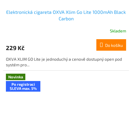
Elektronická cigareta OXVA Xlim Go Lite 1000mAh Black
Carbon
Skladem
Do košíku
229 Kč
OXVA XLIM GO Lite je jednoduchý a cenově dostupný open pod
systém pro...
Novinka
Po registraci
SLEVA max. 5%