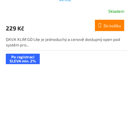
Skladem
Do košíku
229 Kč
OXVA XLIM GO Lite je jednoduchý a cenově dostupný open pod
systém pro...
Po registraci
SLEVA min. 2%