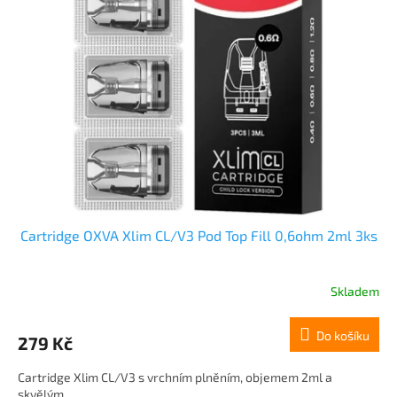
Cartridge OXVA Xlim CL/V3 Pod Top Fill 0,6ohm 2ml 3ks
Skladem
Do košíku
279 Kč
Cartridge Xlim CL/V3 s vrchním plněním, objemem 2ml a
skvělým...