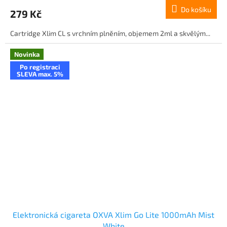
Do košíku
279 Kč
Cartridge Xlim CL s vrchním plněním, objemem 2ml a skvělým...
Novinka
Po registraci
SLEVA max. 5%
Elektronická cigareta OXVA Xlim Go Lite 1000mAh Mist
White