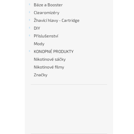
n
Báze a Booster
e
Clearomizéry
l
Žhavící hlavy - Cartridge
DIY
Příslušenství
Mody
KONOPNÉ PRODUKTY
Nikotinové sáčky
Nikotinové filmy
Značky