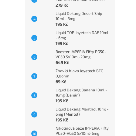
279 Kč
Liquid Dekang Desert Ship
10ml - 3mg
195 Kč
Liquid TOP Joyetech DAF 10ml
- 6mg
199 Kč
Booster IMPERIA Fifty PG50-
VG50 5x10ml-20mg
649 Kč
Žhavící hlava Joyetech BFC
0,8ohm
69 Kč
Liquid Dekang Banana 10ml -
16mg (Banán)
195 Kč
Liquid Dekang Menthol 10ml -
6mg (Mentol)
195 Kč
Nikotinová báze IMPERIA Fifty
PG50-VG50 5x10ml-6mg