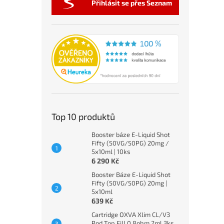
Přihlásit se přes Seznam
Top 10 produktů
Booster báze E-Liquid Shot
Fifty (50VG/50PG) 20mg /
5x10ml | 10ks
6 290 Kč
Booster Báze E-Liquid Shot
Fifty (50VG/50PG) 20mg |
5x10ml
639 Kč
Cartridge OXVA Xlim CL/V3
Pod Top Fill 0,8ohm 2ml 3ks