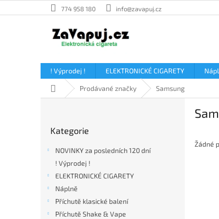
Přejít
774 958 180
info@zavapuj.cz
na
obsah
! Výprodej !
ELEKTRONICKÉ CIGARETY
Náp
Domů
Prodávané značky
Samsung
P
Sam
o
Přeskočit
s
Kategorie
kategorie
t
Žádné p
r
NOVINKY za posledních 120 dní
a
! Výprodej !
n
ELEKTRONICKÉ CIGARETY
n
í
Náplně
p
Příchutě klasické balení
a
Příchutě Shake & Vape