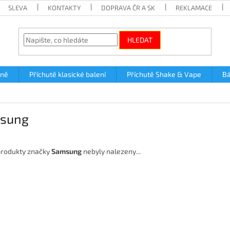
SLEVA
KONTAKTY
DOPRAVA ČR A SK
REKLAMACE
HLEDAT
lně
Příchutě klasické balení
Příchutě Shake & Vape
Bá
sung
rodukty značky
Samsung
nebyly nalezeny...