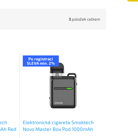
3
položek celkem
Po registraci
SLEVA min. 2%
ech
Elektronická cigareta Smoktech
mAh Red
Novo Master Box Pod 1000mAh
Black Carbon Fiber