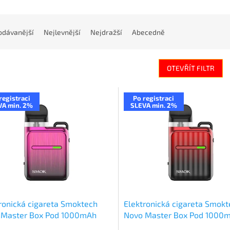
odávanější
Nejlevnější
Nejdražší
Abecedně
OTEVŘÍT FILTR
registraci
Po registraci
VA min. 2%
SLEVA min. 2%
ronická cigareta Smoktech
Elektronická cigareta Smokt
 Master Box Pod 1000mAh
Novo Master Box Pod 1000
Black
Black