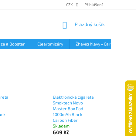
OBCHODNÍ PODMÍNKY
PODMÍNKY OCHRANY OSOBNÍCH ÚDAJŮ
CZK
Přihlášení
NÁKUPNÍ
Prázdný košík
KOŠÍK
ze a Booster
Clearomizéry
Žhavící hlavy - Cartridge
areta
Elektronická cigareta
Smoktech Novo
Master Box Pod
ack
1000mAh Black
Carbon Fiber
Skladem
649 Kč