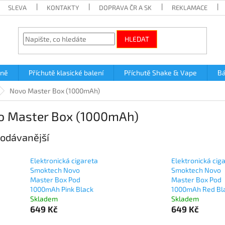
SLEVA
KONTAKTY
DOPRAVA ČR A SK
REKLAMACE
HLEDAT
lně
Příchutě klasické balení
Příchutě Shake & Vape
Bá
Novo Master Box (1000mAh)
o Master Box (1000mAh)
odávanější
Elektronická cigareta
Elektronická cig
Smoktech Novo
Smoktech Novo
Master Box Pod
Master Box Pod
1000mAh Pink Black
1000mAh Red Bl
Skladem
Skladem
649 Kč
649 Kč