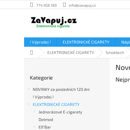
Přejít
774 958 180
info@zavapuj.cz
na
obsah
! Výprodej !
ELEKTRONICKÉ CIGARETY
Náp
Domů
ELEKTRONICKÉ CIGARETY
Smoktech
P
Nov
o
Přeskočit
s
Kategorie
kategorie
Nejpr
t
r
NOVINKY za posledních 120 dní
a
! Výprodej !
n
ELEKTRONICKÉ CIGARETY
n
í
Jednorázové E-cigarety
p
Dotmod
a
Elf Bar