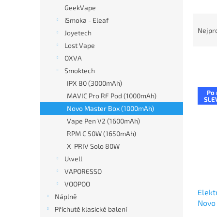
n
GeekVape
e
Ř
iSmoka - Eleaf
l
a
Nejpr
Joyetech
z
Lost Vape
e
OXVA
n
í
Smoktech
p
IPX 80 (3000mAh)
V
r
Po 
MAVIC Pro RF Pod (1000mAh)
ý
SLE
o
p
Novo Master Box (1000mAh)
d
i
Vape Pen V2 (1600mAh)
u
s
RPM C 50W (1650mAh)
k
p
t
X-PRIV Solo 80W
r
ů
Uwell
o
d
VAPORESSO
u
VOOPOO
Elekt
k
Náplně
Novo
t
Příchutě klasické balení
Pink 
ů