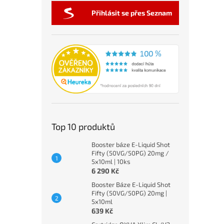
Přihlásit se přes Seznam
Top 10 produktů
Booster báze E-Liquid Shot
Fifty (50VG/50PG) 20mg /
5x10ml | 10ks
6 290 Kč
Booster Báze E-Liquid Shot
Fifty (50VG/50PG) 20mg |
5x10ml
639 Kč