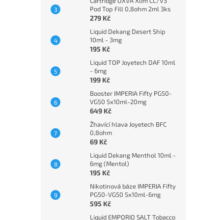
Cartridge OXVA Xlim CL/V3
Pod Top Fill 0,8ohm 2ml 3ks
279 Kč
Liquid Dekang Desert Ship
10ml - 3mg
195 Kč
Liquid TOP Joyetech DAF 10ml
- 6mg
199 Kč
Booster IMPERIA Fifty PG50-
VG50 5x10ml-20mg
649 Kč
Žhavící hlava Joyetech BFC
0,8ohm
69 Kč
Liquid Dekang Menthol 10ml -
6mg (Mentol)
195 Kč
Nikotinová báze IMPERIA Fifty
PG50-VG50 5x10ml-6mg
595 Kč
Liquid EMPORIO SALT Tobacco