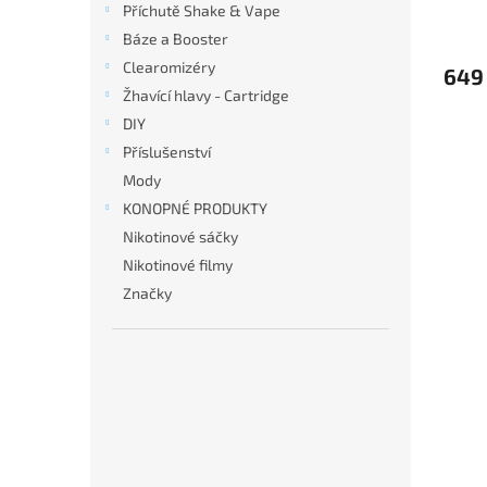
Příchutě Shake & Vape
Báze a Booster
Clearomizéry
649
Žhavící hlavy - Cartridge
DIY
Příslušenství
Mody
KONOPNÉ PRODUKTY
Nikotinové sáčky
Nikotinové filmy
Značky