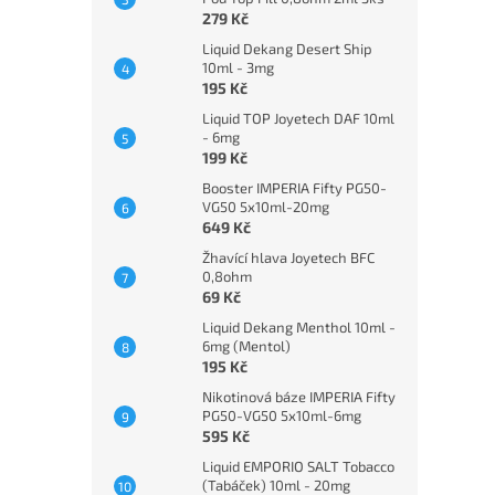
279 Kč
Liquid Dekang Desert Ship
10ml - 3mg
195 Kč
Liquid TOP Joyetech DAF 10ml
- 6mg
199 Kč
Booster IMPERIA Fifty PG50-
VG50 5x10ml-20mg
649 Kč
Žhavící hlava Joyetech BFC
0,8ohm
69 Kč
Liquid Dekang Menthol 10ml -
6mg (Mentol)
195 Kč
Nikotinová báze IMPERIA Fifty
PG50-VG50 5x10ml-6mg
595 Kč
Liquid EMPORIO SALT Tobacco
(Tabáček) 10ml - 20mg