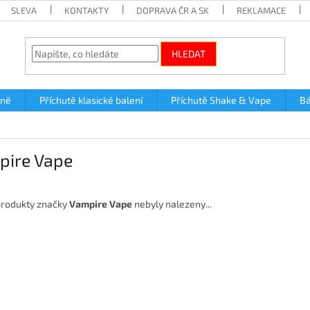
SLEVA
KONTAKTY
DOPRAVA ČR A SK
REKLAMACE
HLEDAT
lně
Příchutě klasické balení
Příchutě Shake & Vape
Bá
pire Vape
rodukty značky
Vampire Vape
nebyly nalezeny...