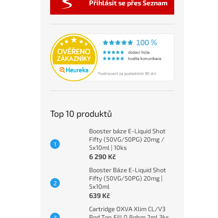
Přihlásit se přes Seznam
Top 10 produktů
Booster báze E-Liquid Shot
Fifty (50VG/50PG) 20mg /
5x10ml | 10ks
6 290 Kč
Booster Báze E-Liquid Shot
Fifty (50VG/50PG) 20mg |
5x10ml
639 Kč
Cartridge OXVA Xlim CL/V3
Pod Top Fill 0,8ohm 2ml 3ks