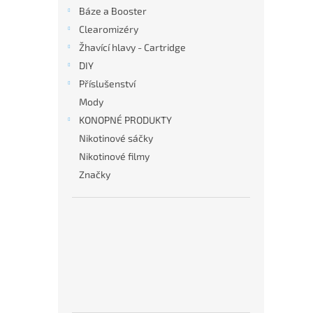
n
Báze a Booster
e
Clearomizéry
l
Žhavící hlavy - Cartridge
DIY
Příslušenství
Mody
KONOPNÉ PRODUKTY
Nikotinové sáčky
Nikotinové filmy
Značky