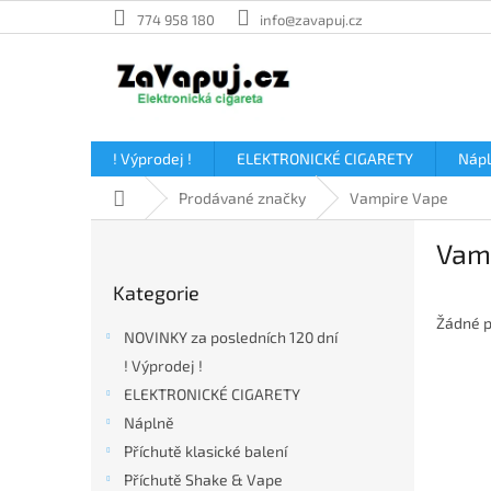
Přejít
774 958 180
info@zavapuj.cz
na
obsah
! Výprodej !
ELEKTRONICKÉ CIGARETY
Náp
Domů
Prodávané značky
Vampire Vape
P
Vam
o
Přeskočit
s
Kategorie
kategorie
t
Žádné p
r
NOVINKY za posledních 120 dní
a
! Výprodej !
n
ELEKTRONICKÉ CIGARETY
n
í
Náplně
p
Příchutě klasické balení
a
Příchutě Shake & Vape