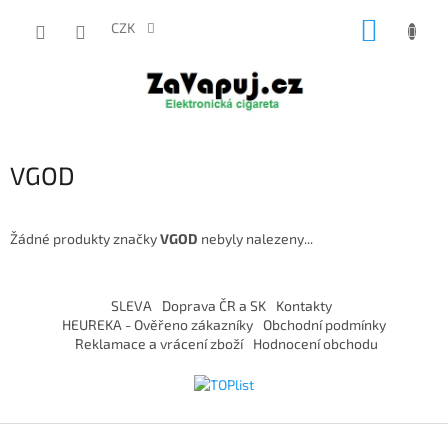
Přejít
NÁKUP
na
CZK
obsah
KOŠÍK
VGOD
Žádné produkty značky
VGOD
nebyly nalezeny...
Z
á
SLEVA
Doprava ČR a SK
Kontakty
p
HEUREKA - Ověřeno zákazníky
Obchodní podmínky
a
Reklamace a vrácení zboží
Hodnocení obchodu
t
í