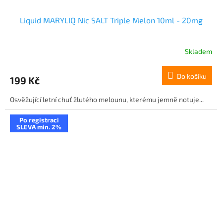
Liquid MARYLIQ Nic SALT Triple Melon 10ml - 20mg
Skladem
Do košíku
199 Kč
Osvěžující letní chuť žlutého melounu, kterému jemně notuje...
Po registraci
SLEVA min. 2%