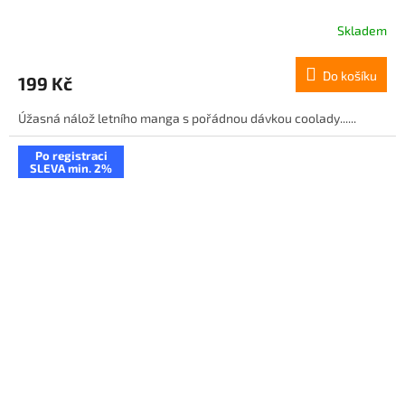
Skladem
Do košíku
199 Kč
Úžasná nálož letního manga s pořádnou dávkou coolady......
Po registraci
SLEVA min. 2%