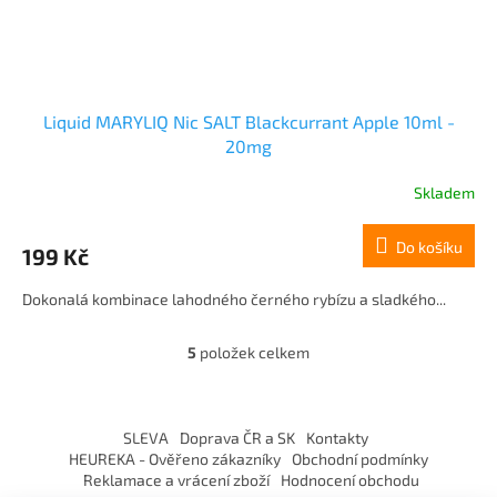
Liquid MARYLIQ Nic SALT Blackcurrant Apple 10ml -
20mg
Skladem
Do košíku
199 Kč
Dokonalá kombinace lahodného černého rybízu a sladkého...
5
položek celkem
O
v
l
Z
á
á
SLEVA
Doprava ČR a SK
Kontakty
d
p
HEUREKA - Ověřeno zákazníky
Obchodní podmínky
a
a
Reklamace a vrácení zboží
Hodnocení obchodu
c