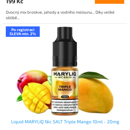
199 Kč
Ovocný mix broskve, jahody a vodního melounu... Díky veliké
oblibě...
Po registraci
SLEVA min. 2%
Liquid MARYLIQ Nic SALT Triple Mango 10ml - 20mg