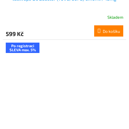
Skladem
Do košíku
599 Kč
Po registraci
SLEVA max. 5%