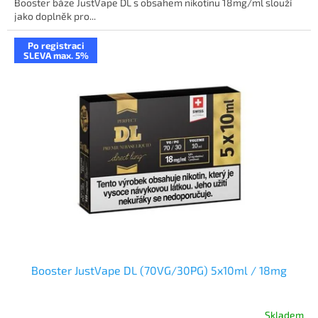
Booster báze JustVape DL s obsahem nikotinu 18mg/ml slouží
jako doplněk pro...
Po registraci
SLEVA max. 5%
Booster JustVape DL (70VG/30PG) 5x10ml / 18mg
Skladem