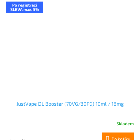
Po registraci
SLEVA max. 5%
JustVape DL Booster (70VG/30PG) 10ml / 18mg
Skladem
Do košíku