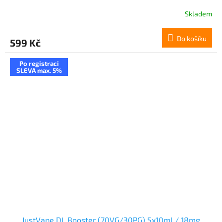
Skladem
Do košíku
599 Kč
Po registraci
SLEVA max. 5%
JustVape DL Booster (70VG/30PG) 5x10ml / 18mg