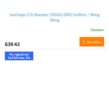
JustVape CCH Booster (100VG/0PG) 5x10ml / 18mg
18mg
Skladem
Do košíku
639 Kč
Po registraci
SLEVA max. 5%