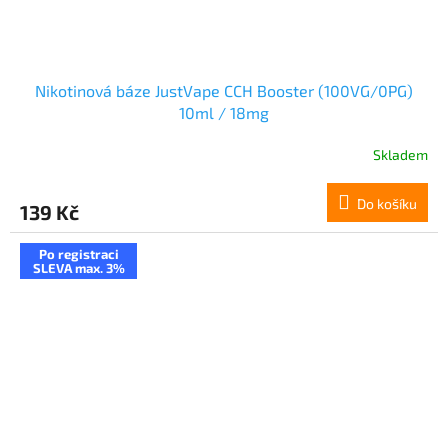
Nikotinová báze JustVape CCH Booster (100VG/0PG)
10ml / 18mg
Skladem
Do košíku
139 Kč
Po registraci
SLEVA max. 3%