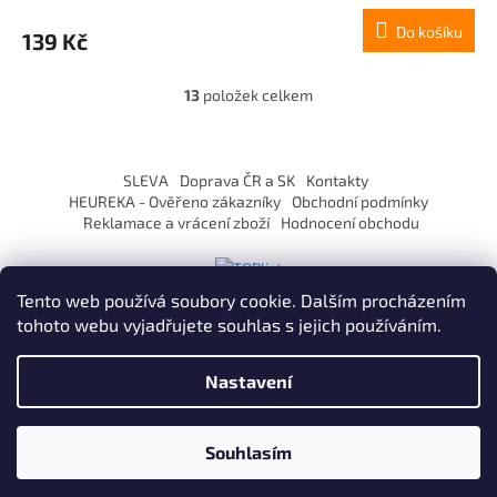
Do košíku
139 Kč
13
položek celkem
O
v
l
Z
á
á
SLEVA
Doprava ČR a SK
Kontakty
d
p
HEUREKA - Ověřeno zákazníky
Obchodní podmínky
a
a
Reklamace a vrácení zboží
Hodnocení obchodu
c
t
í
í
p
r
Tento web používá soubory cookie. Dalším procházením
v
tohoto webu vyjadřujete souhlas s jejich používáním.
k
y
Vytvořil Shoptet
v
Nastavení
ý
p
Copyright 2026
ZaVapuj.cz
. Všechna práva vyhrazena.
i
Souhlasím
s
Po registraci SLEVA až 10% !
u
Používáme
ověření věku Adulto