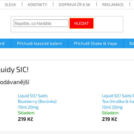
SLEVA
KONTAKTY
DOPRAVA ČR A SK
REKLAMACE
HLEDAT
lně
Příchutě klasické balení
Příchutě Shake & Vape
Bá
quidy SIC!
odávanější
Liquid SIC! Salts
Liquid SIC! Salts
Blueberry (Borůvka)
Tea (Hruška & ča
10ml 20mg
10ml 20mg
Skladem
Skladem
219 Kč
219 Kč