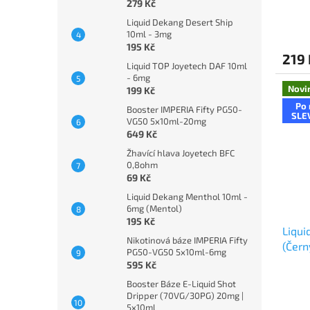
279 Kč
Liquid Dekang Desert Ship
10ml - 3mg
195 Kč
219 
Liquid TOP Joyetech DAF 10ml
- 6mg
Novi
199 Kč
Po 
Booster IMPERIA Fifty PG50-
SLE
VG50 5x10ml-20mg
649 Kč
Žhavící hlava Joyetech BFC
0,8ohm
69 Kč
Liquid Dekang Menthol 10ml -
6mg (Mentol)
195 Kč
Liqui
Nikotinová báze IMPERIA Fifty
(Čern
PG50-VG50 5x10ml-6mg
595 Kč
Booster Báze E-Liquid Shot
Dripper (70VG/30PG) 20mg |
5x10ml