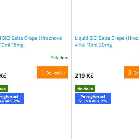
d SIC! Salts Grape (Hroznové
Liquid SIC! Salts Grape (Hro
 10ml 16mg
víno) 10ml 20mg
Skladem
Do košíku
Do
Kč
219 Kč
nka
Novinka
registraci
Po registraci
VA min. 2%
SLEVA min. 2%