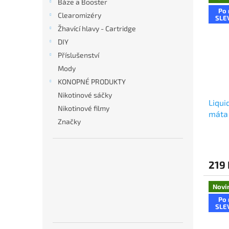
Báze a Booster
Po 
Clearomizéry
SLE
Žhavící hlavy - Cartridge
DIY
Příslušenství
Mody
KONOPNÉ PRODUKTY
Nikotinové sáčky
Liqui
Nikotinové filmy
máta
Značky
219 
Novi
Po 
SLE