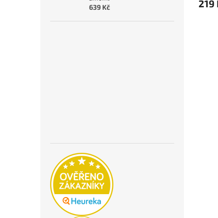
219 
639 Kč