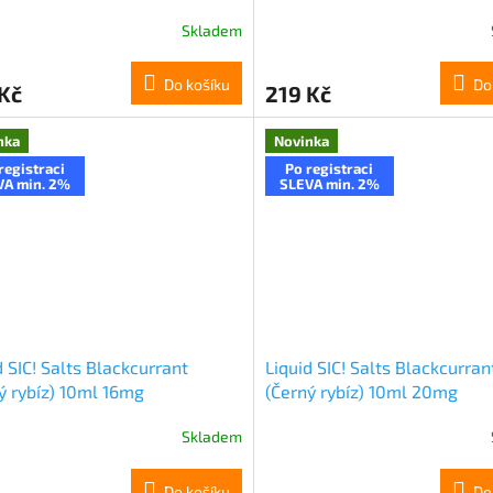
Skladem
Do košíku
Do
Kč
219 Kč
nka
Novinka
registraci
Po registraci
VA min. 2%
SLEVA min. 2%
d SIC! Salts Blackcurrant
Liquid SIC! Salts Blackcurran
ý rybíz) 10ml 16mg
(Černý rybíz) 10ml 20mg
Skladem
Do košíku
Do