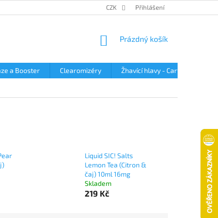
OBCHODNÍ PODMÍNKY
PODMÍNKY OCHRANY OSOBNÍCH ÚDAJŮ
CZK
Přihlášení
NÁKUPNÍ
Prázdný košík
KOŠÍK
ze a Booster
Clearomizéry
Žhavící hlavy - Cartridge
 Pear
Liquid SIC! Salts
j)
Lemon Tea (Citron &
čaj) 10ml 16mg
Skladem
219 Kč