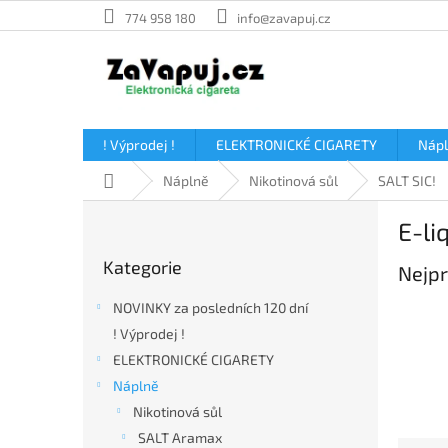
Přejít
774 958 180
info@zavapuj.cz
na
obsah
! Výprodej !
ELEKTRONICKÉ CIGARETY
Náp
Domů
Náplně
Nikotinová sůl
SALT SIC!
P
E-li
o
Přeskočit
s
Kategorie
kategorie
Nejpr
t
r
NOVINKY za posledních 120 dní
a
! Výprodej !
n
ELEKTRONICKÉ CIGARETY
n
í
Náplně
p
Nikotinová sůl
a
SALT Aramax