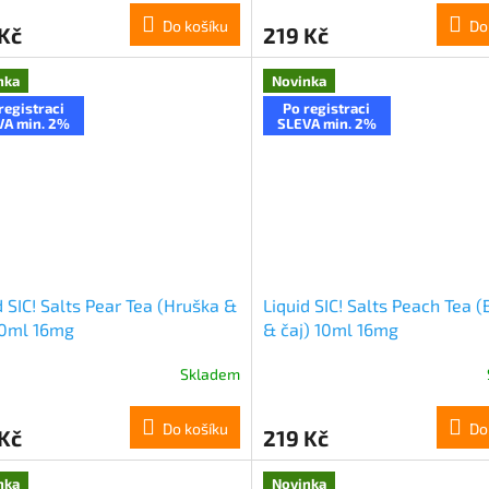
Do košíku
Do
Kč
219 Kč
nka
Novinka
registraci
Po registraci
VA min. 2%
SLEVA min. 2%
d SIC! Salts Pear Tea (Hruška &
Liquid SIC! Salts Peach Tea 
10ml 16mg
& čaj) 10ml 16mg
Skladem
Do košíku
Do
Kč
219 Kč
nka
Novinka