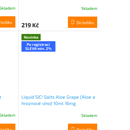
Skladem
Skladem
 košíku
Do košíku
219 Kč
Novinka
Po registraci
SLEVA min. 2%
t
Liquid SIC! Salts Aloe Grape (Aloe a
hroznové víno) 10ml 16mg
Skladem
Skladem
 košíku
Do košíku