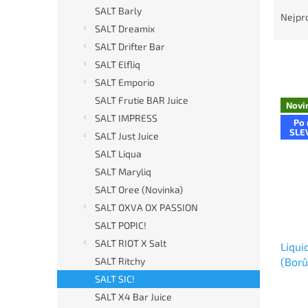
Ř
n
SALT Barly
a
e
Nejpr
z
SALT Dreamix
l
e
SALT Drifter Bar
n
SALT Elfliq
í
SALT Emporio
p
V
SALT Frutie BAR Juice
r
Novi
ý
SALT IMPRESS
o
Po 
p
SLE
d
SALT Just Juice
i
u
SALT Liqua
s
k
p
SALT Maryliq
t
r
SALT Oree (Novinka)
ů
o
SALT OXVA OX PASSION
d
SALT POPIC!
u
SALT RIOT X Salt
Liqui
k
(Bor
SALT Ritchy
t
ů
SALT SIC!
SALT X4 Bar Juice