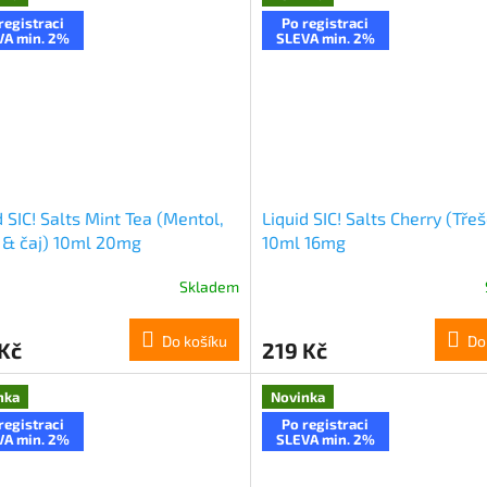
registraci
Po registraci
VA min. 2%
SLEVA min. 2%
d SIC! Salts Mint Tea (Mentol,
Liquid SIC! Salts Cherry (Tře
 & čaj) 10ml 20mg
10ml 16mg
Skladem
Do košíku
Do
Kč
219 Kč
nka
Novinka
registraci
Po registraci
VA min. 2%
SLEVA min. 2%