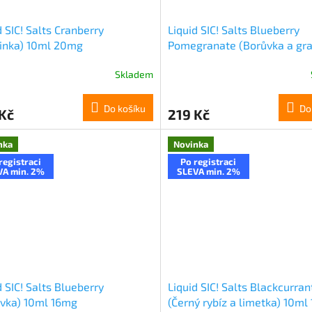
d SIC! Salts Cranberry
Liquid SIC! Salts Blueberry
inka) 10ml 20mg
Pomegranate (Borůvka a gr
jablko) 10ml 16mg
Skladem
Do košíku
Do
Kč
219 Kč
nka
Novinka
registraci
Po registraci
VA min. 2%
SLEVA min. 2%
d SIC! Salts Blueberry
Liquid SIC! Salts Blackcurra
vka) 10ml 16mg
(Černý rybíz a limetka) 10ml