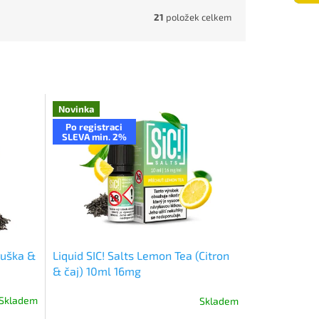
21
položek celkem
Novinka
Po registraci
SLEVA min. 2%
Hruška &
Liquid SIC! Salts Lemon Tea (Citron
& čaj) 10ml 16mg
Skladem
Skladem