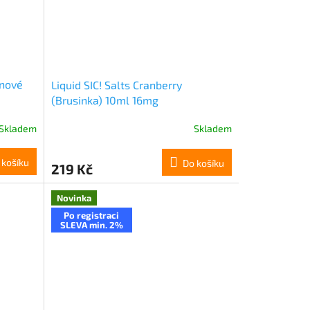
znové
Liquid SIC! Salts Cranberry
(Brusinka) 10ml 16mg
Skladem
Skladem
 košíku
Do košíku
219 Kč
Novinka
Po registraci
SLEVA min. 2%