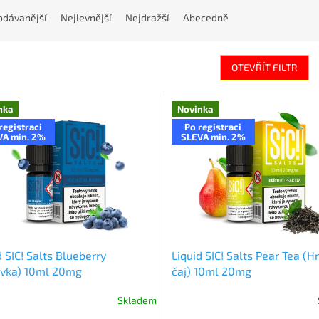
odávanější
Nejlevnější
Nejdražší
Abecedně
OTEVŘÍT FILTR
nka
Novinka
registraci
Po registraci
VA min. 2%
SLEVA min. 2%
d SIC! Salts Blueberry
Liquid SIC! Salts Pear Tea (
ůvka) 10ml 20mg
čaj) 10ml 20mg
Skladem