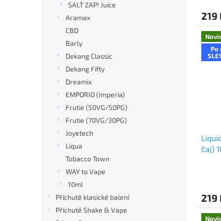
SALT ZAP! Juice
219 
Aramax
CBD
Novi
Barly
Po 
Dekang Classic
SLE
Dekang Fifty
Dreamix
EMPORIO (Imperia)
Frutie (50VG/50PG)
Frutie (70VG/30PG)
Joyetech
Liqui
Liqua
čaj) 
Tobacco Town
WAY to Vape
10ml
219 
Příchutě klasické balení
Příchutě Shake & Vape
Novi