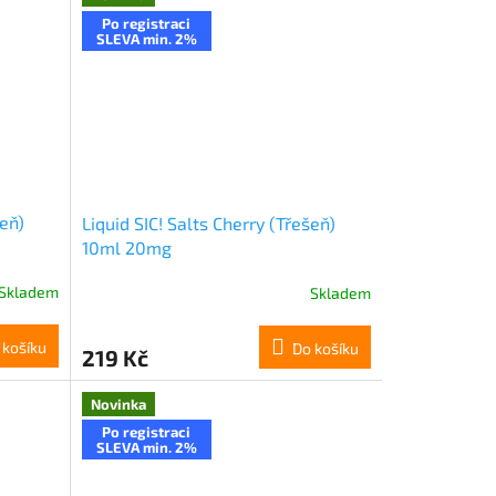
Po registraci
SLEVA min. 2%
šeň)
Liquid SIC! Salts Cherry (Třešeň)
10ml 20mg
Skladem
Skladem
 košíku
Do košíku
219 Kč
Novinka
Po registraci
SLEVA min. 2%