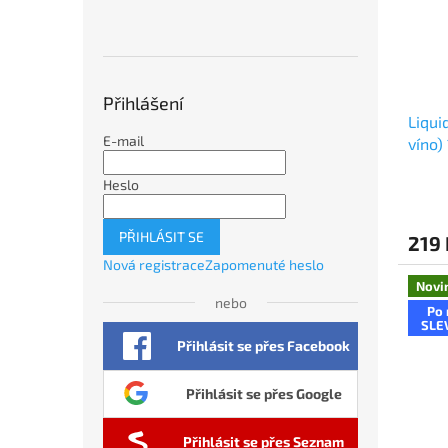
Přihlášení
Liqui
E-mail
víno)
Heslo
PŘIHLÁSIT SE
219 
Nová registrace
Zapomenuté heslo
Novi
nebo
Po 
SLE
Přihlásit se přes Facebook
Přihlásit se přes Google
Přihlásit se přes Seznam