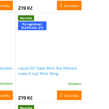
 košíku
Do košíku
219 Kč
Novinka
Po registraci
SLEVA min. 2%
(Broskev
Liquid SIC! Salts Mint Tea (Mentol,
máta & čaj) 10ml 16mg
Skladem
Skladem
 košíku
Do košíku
219 Kč
Novinka