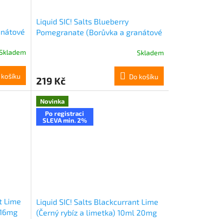
Liquid SIC! Salts Blueberry
anátové
Pomegranate (Borůvka a granátové
jablko) 10ml 20mg
Skladem
Skladem
 košíku
Do košíku
219 Kč
Novinka
Po registraci
SLEVA min. 2%
nt Lime
Liquid SIC! Salts Blackcurrant Lime
 16mg
(Černý rybíz a limetka) 10ml 20mg