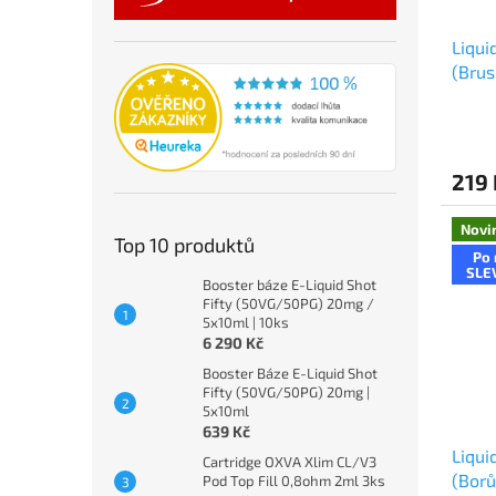
Liqui
(Brus
219 
Novi
Top 10 produktů
Po 
SLE
Booster báze E-Liquid Shot
Fifty (50VG/50PG) 20mg /
5x10ml | 10ks
6 290 Kč
Booster Báze E-Liquid Shot
Fifty (50VG/50PG) 20mg |
5x10ml
639 Kč
Liqui
Cartridge OXVA Xlim CL/V3
(Borů
Pod Top Fill 0,8ohm 2ml 3ks