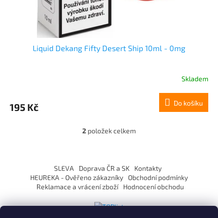
Liquid Dekang Fifty Desert Ship 10ml - 0mg
Skladem
Do košíku
195 Kč
2
položek celkem
O
v
l
Z
á
á
SLEVA
Doprava ČR a SK
Kontakty
d
p
HEUREKA - Ověřeno zákazníky
Obchodní podmínky
a
a
Reklamace a vrácení zboží
Hodnocení obchodu
c
t
í
í
p
r