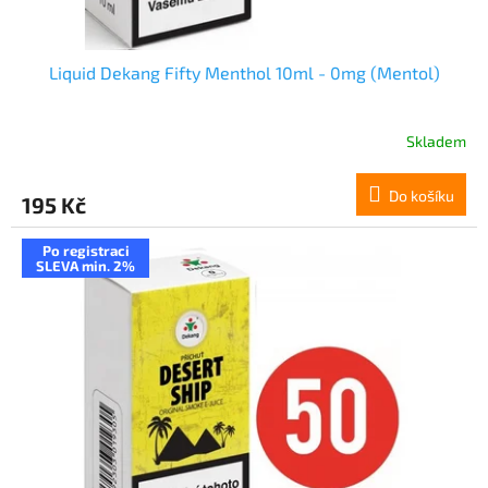
ů
Liquid Dekang Fifty Menthol 10ml - 0mg (Mentol)
Skladem
Do košíku
195 Kč
Po registraci
SLEVA min. 2%