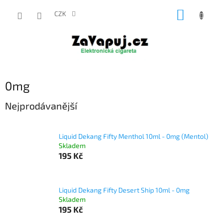
Přejít
NÁKUP
na
CZK
obsah
KOŠÍK
0mg
Nejprodávanější
Liquid Dekang Fifty Menthol 10ml - 0mg (Mentol)
Skladem
195 Kč
Liquid Dekang Fifty Desert Ship 10ml - 0mg
Skladem
195 Kč