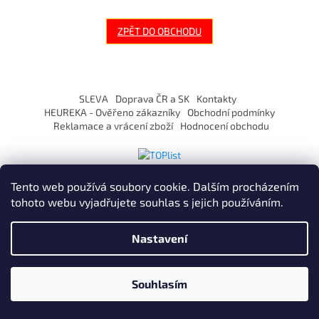
ZPĚT DO OBCHODU
Z
á
SLEVA
Doprava ČR a SK
Kontakty
p
HEUREKA - Ověřeno zákazníky
Obchodní podmínky
a
Reklamace a vrácení zboží
Hodnocení obchodu
t
í
Tento web používá soubory cookie. Dalším procházením
tohoto webu vyjadřujete souhlas s jejich používáním.
Vytvořil Shoptet
Nastavení
Copyright 2026
ZaVapuj.cz
. Všechna práva vyhrazena.
Souhlasím
Po registraci SLEVA až 10% !
Používáme
ověření věku Adulto