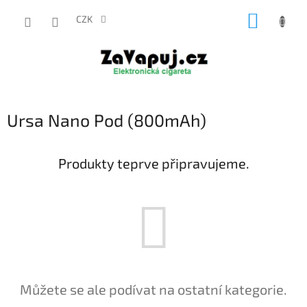
Přejít
NÁKUP
na
CZK
obsah
KOŠÍK
Ursa Nano Pod (800mAh)
Produkty teprve připravujeme.
Můžete se ale podívat na ostatní kategorie.