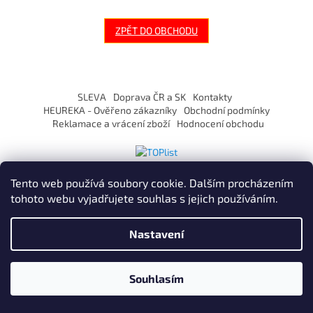
ZPĚT DO OBCHODU
Z
á
SLEVA
Doprava ČR a SK
Kontakty
p
HEUREKA - Ověřeno zákazníky
Obchodní podmínky
a
Reklamace a vrácení zboží
Hodnocení obchodu
t
í
Tento web používá soubory cookie. Dalším procházením
tohoto webu vyjadřujete souhlas s jejich používáním.
Vytvořil Shoptet
Nastavení
Copyright 2026
ZaVapuj.cz
. Všechna práva vyhrazena.
Souhlasím
Po registraci SLEVA až 10% !
Používáme
ověření věku Adulto