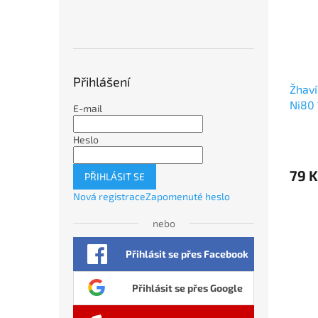
Přihlášení
Žhaví
Ni80
E-mail
Heslo
79 K
PŘIHLÁSIT SE
Nová registrace
Zapomenuté heslo
nebo
Přihlásit se přes Facebook
Přihlásit se přes Google