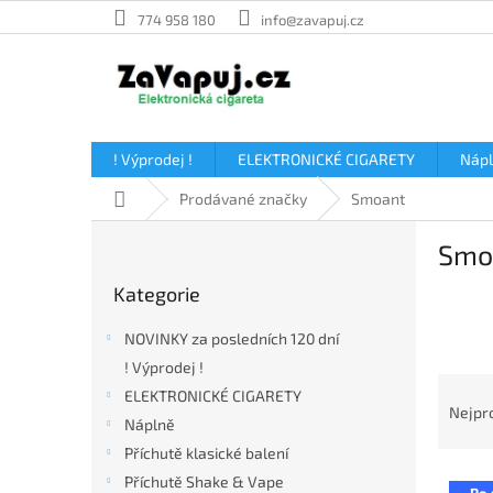
Přejít
774 958 180
info@zavapuj.cz
na
obsah
! Výprodej !
ELEKTRONICKÉ CIGARETY
Náp
Domů
Prodávané značky
Smoant
P
Smo
o
Přeskočit
s
Kategorie
kategorie
t
r
NOVINKY za posledních 120 dní
a
! Výprodej !
n
Ř
ELEKTRONICKÉ CIGARETY
n
a
Nejpr
í
Náplně
z
p
Příchutě klasické balení
e
a
V
n
Příchutě Shake & Vape
Po 