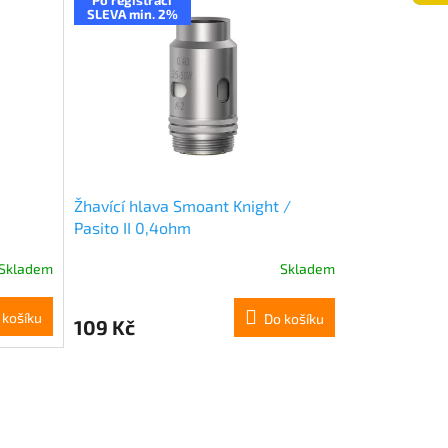
SLEVA min. 2%
Žhavící hlava Smoant Knight /
Pasito II 0,4ohm
Skladem
Skladem
 košíku
Do košíku
109 Kč