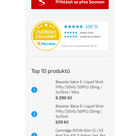
Přihlásit se přes Seznam
Top 10 produktů
Booster báze E-Liquid Shot
Fifty (50VG/50PG) 20mg /
5x10ml | 10ks
6 290 Kč
Booster Báze E-Liquid Shot
Fifty (50VG/50PG) 20mg |
5x10ml
639 Kč
Cartridge OXVA Xlim CL/V3
Pod Top Fill 0,8ohm 2ml 3ks