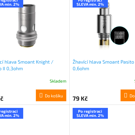
VA min. 2%
SLEVA min. 2%
cí hlava Smoant Knight /
Žhavící hlava Smoant Pasito
o II 0,3ohm
0,6ohm
Skladem
Do košíku
Do
Kč
79 Kč
registraci
Po registraci
VA min. 2%
SLEVA min. 2%