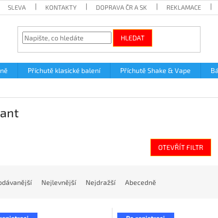
SLEVA
KONTAKTY
DOPRAVA ČR A SK
REKLAMACE
HLEDAT
lně
Příchutě klasické balení
Příchutě Shake & Vape
Bá
ant
OTEVŘÍT FILTR
odávanější
Nejlevnější
Nejdražší
Abecedně
registraci
Po registraci