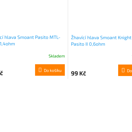
cí hlava Smoant Pasito MTL-
Žhavící hlava Smoant Knight
 1,4ohm
Pasito II 0,6ohm
Skladem
Do košíku
Do
č
99 Kč
O
v
l
á
d
a
c
í
p