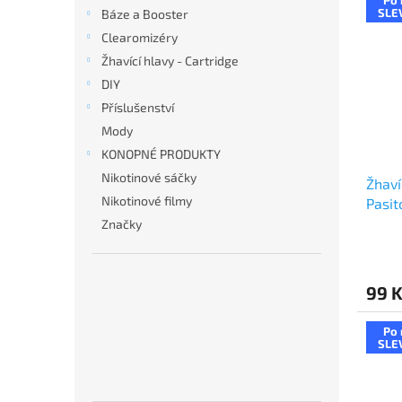
n
ý
í
SLE
Báze a Booster
e
p
p
Clearomizéry
l
i
r
Žhavící hlavy - Cartridge
s
o
DIY
p
d
r
u
Příslušenství
o
k
Mody
d
t
KONOPNÉ PRODUKTY
u
ů
Nikotinové sáčky
Žhaví
k
Nikotinové filmy
Pasit
t
ů
Značky
99 
Po 
SLE