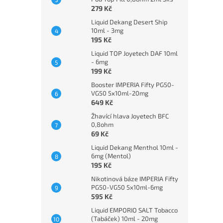
279 Kč
Liquid Dekang Desert Ship
10ml - 3mg
195 Kč
Liquid TOP Joyetech DAF 10ml
- 6mg
199 Kč
Booster IMPERIA Fifty PG50-
VG50 5x10ml-20mg
649 Kč
Žhavící hlava Joyetech BFC
0,8ohm
69 Kč
Liquid Dekang Menthol 10ml -
6mg (Mentol)
195 Kč
Nikotinová báze IMPERIA Fifty
PG50-VG50 5x10ml-6mg
595 Kč
Liquid EMPORIO SALT Tobacco
(Tabáček) 10ml - 20mg