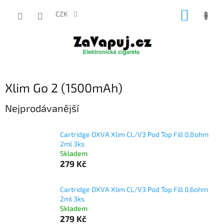
Přejít
NÁKUP
na
CZK
obsah
KOŠÍK
Xlim Go 2 (1500mAh)
Nejprodávanější
Cartridge OXVA Xlim CL/V3 Pod Top Fill 0,8ohm
2ml 3ks
Skladem
279 Kč
Cartridge OXVA Xlim CL/V3 Pod Top Fill 0,6ohm
2ml 3ks
Skladem
279 Kč