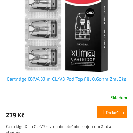
Cartridge OXVA Xlim CL/V3 Pod Top Fill 0,6ohm 2ml 3ks
Skladem
Do košíku
279 Kč
Cartridge Xlim CL/V3 s vrchním plněním, objemem 2ml a
skvělým...