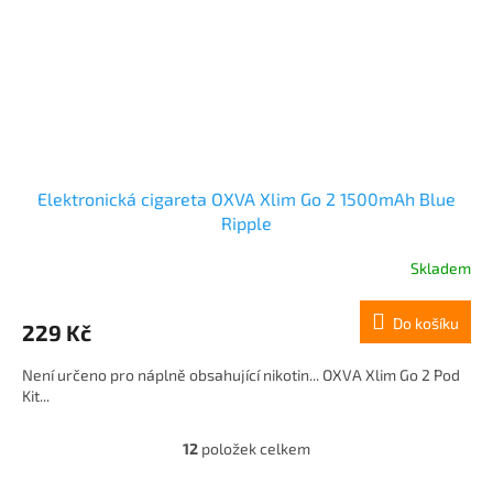
Elektronická cigareta OXVA Xlim Go 2 1500mAh Blue
Ripple
Skladem
Do košíku
229 Kč
Není určeno pro náplně obsahující nikotin... OXVA Xlim Go 2 Pod
Kit...
12
položek celkem
O
v