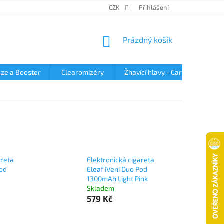
OBCHODNÍ PODMÍNKY
PODMÍNKY OCHRANY OSOBNÍCH ÚDAJŮ
CZK
Přihlášení
NÁKUPNÍ
Prázdný košík
KOŠÍK
ze a Booster
Clearomizéry
Žhavící hlavy - Cartridge
areta
Elektronická cigareta
Pod
Eleaf iVeni Duo Pod
1300mAh Light Pink
Skladem
579 Kč