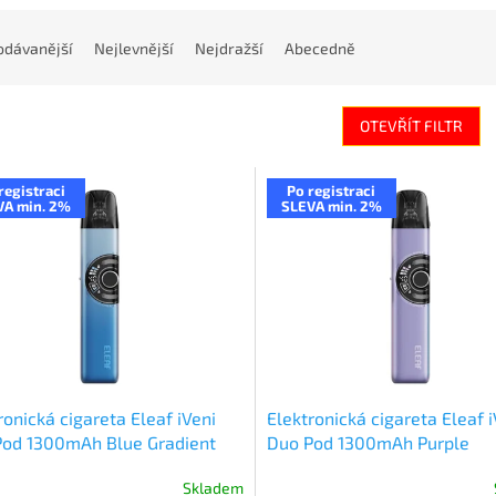
odávanější
Nejlevnější
Nejdražší
Abecedně
OTEVŘÍT FILTR
registraci
Po registraci
VA min. 2%
SLEVA min. 2%
ronická cigareta Eleaf iVeni
Elektronická cigareta Eleaf i
Pod 1300mAh Blue Gradient
Duo Pod 1300mAh Purple
Skladem