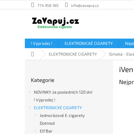
Přejít
774 958 180
info@zavapuj.cz
na
obsah
! Výprodej !
ELEKTRONICKÉ CIGARETY
Náp
Domů
ELEKTRONICKÉ CIGARETY
iSmoka - Ele
P
iVen
o
Přeskočit
s
Kategorie
kategorie
Nejpr
t
r
NOVINKY za posledních 120 dní
a
! Výprodej !
n
ELEKTRONICKÉ CIGARETY
n
í
Jednorázové E-cigarety
p
Dotmod
a
Elf Bar