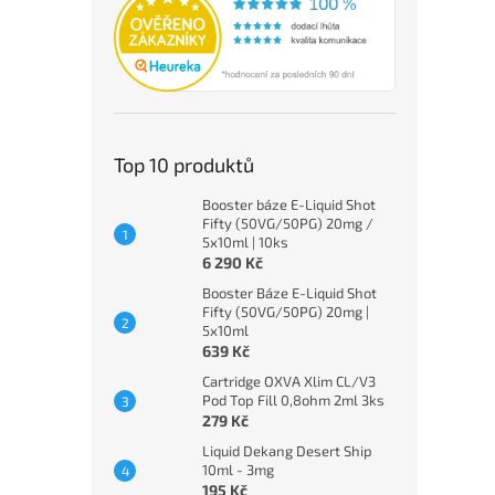
Top 10 produktů
Booster báze E-Liquid Shot
Fifty (50VG/50PG) 20mg /
5x10ml | 10ks
6 290 Kč
Booster Báze E-Liquid Shot
Fifty (50VG/50PG) 20mg |
5x10ml
639 Kč
Cartridge OXVA Xlim CL/V3
Pod Top Fill 0,8ohm 2ml 3ks
279 Kč
Liquid Dekang Desert Ship
10ml - 3mg
195 Kč