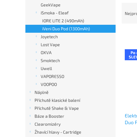
n
GeekVape
Ř
e
a
iSmoka - Eleaf
Nejpr
l
z
IORE LITE 2 (490mAh)
e
iVeni Duo Pod (1300mAh)
n
Joyetech
í
Lost Vape
p
V
r
OXVA
Po 
ý
SLE
o
Smoktech
p
d
Uwell
i
u
s
VAPORESSO
k
p
VOOPOO
t
r
Náplně
ů
o
Příchutě klasické balení
d
Příchutě Shake & Vape
u
Elekt
k
Báze a Booster
Duo 
t
Clearomizéry
ů
Žhavící hlavy - Cartridge