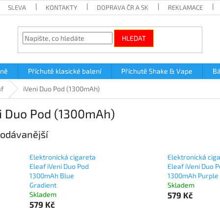
SLEVA
KONTAKTY
DOPRAVA ČR A SK
REKLAMACE
HLEDAT
lně
Příchutě klasické balení
Příchutě Shake & Vape
Bá
af
iVeni Duo Pod (1300mAh)
i Duo Pod (1300mAh)
odávanější
Elektronická cigareta
Elektronická cig
Eleaf iVeni Duo Pod
Eleaf iVeni Duo 
1300mAh Blue
1300mAh Purple
Gradient
Skladem
Skladem
579 Kč
579 Kč