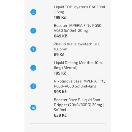
Liquid TOP Joyetech DAF 10ml
- 6mg
199 Kč
Booster IMPERIA Fifty PG50-
VG50 5x10ml-20mg
649 Kč
Žhavící hlava Joyetech BFC
0,8ohm
69 Kč
Liquid Dekang Menthol 10ml -
6mg (Mentol)
195 Kč
Nikotinová báze IMPERIA Fifty
PG50-VG50 5x10ml-6mg
595 Kč
Booster Báze E-Liquid Shot
Dripper (70VG/30PG) 20mg |
5x10ml
639 Kč