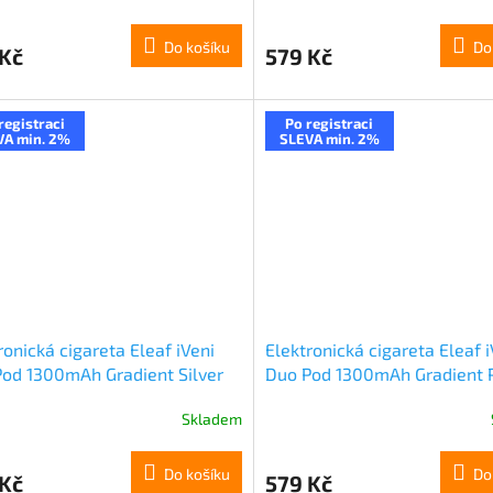
Do košíku
Do
 Kč
579 Kč
registraci
Po registraci
VA min. 2%
SLEVA min. 2%
ronická cigareta Eleaf iVeni
Elektronická cigareta Eleaf i
od 1300mAh Gradient Silver
Duo Pod 1300mAh Gradient 
Green
Skladem
Do košíku
Do
 Kč
579 Kč