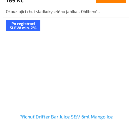
Okouzlující chuť sladkokyselého jablka... Oblíbené...
Po registraci
SLEVA min. 2%
Příchuť Drifter Bar Juice S&V 6ml Mango Ice