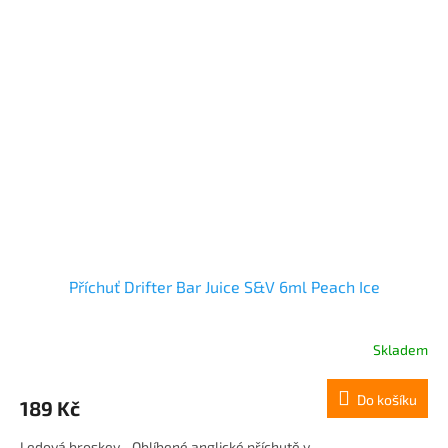
Příchuť Drifter Bar Juice S&V 6ml Peach Ice
Skladem
Do košíku
189 Kč
Ledová broskev... Oblíbené anglické příchutě v...