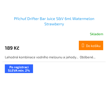
Příchuť Drifter Bar Juice S&V 6ml Watermelon
Strawberry
Skladem
Do košíku
189 Kč
Lahodná kombinace vodního melounu a jahody... Oblíbené...
Po registraci
SLEVA min. 2%