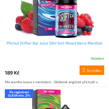
o
d
u
k
t
ů
Příchuť Drifter Bar Juice S&V 6ml Mixed Berry Menthol
Skladem
Do košíku
189 Kč
Mix lesního ovoce s mentolem... Oblíbené anglické příchutě v...
Po registraci
SLEVA min. 2%