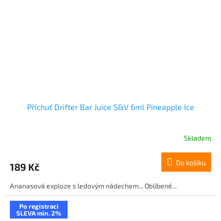
Příchuť Drifter Bar Juice S&V 6ml Pineapple Ice
Skladem
Do košíku
189 Kč
Ananasová exploze s ledovým nádechem... Oblíbené...
Po registraci
SLEVA min. 2%