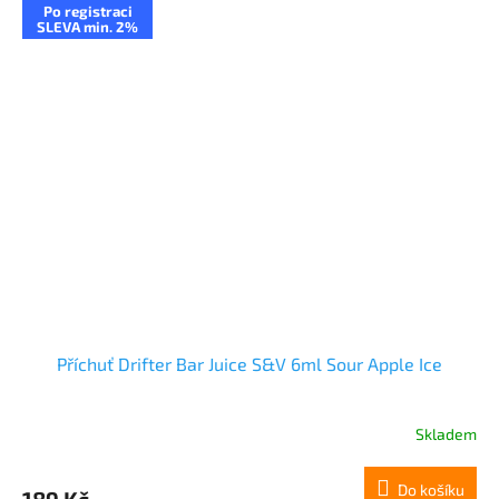
Po registraci
SLEVA min. 2%
Příchuť Drifter Bar Juice S&V 6ml Sour Apple Ice
Skladem
Do košíku
189 Kč