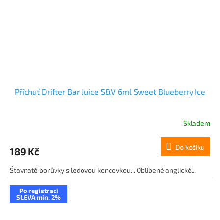
Příchuť Drifter Bar Juice S&V 6ml Sweet Blueberry Ice
Skladem
Do košíku
189 Kč
Šťavnaté borůvky s ledovou koncovkou... Oblíbené anglické...
Po registraci
SLEVA min. 2%