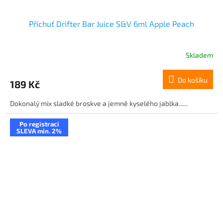
Příchuť Drifter Bar Juice S&V 6ml Apple Peach
Skladem
Do košíku
189 Kč
Dokonalý mix sladké broskve a jemně kyselého jablka......
Po registraci
SLEVA min. 2%