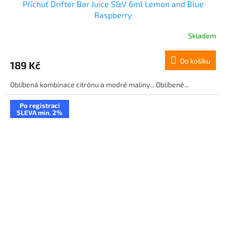
Příchuť Drifter Bar Juice S&V 6ml Lemon and Blue
Raspberry
Skladem
Do košíku
189 Kč
Oblíbená kombinace citrónu a modré maliny... Oblíbené...
Po registraci
SLEVA min. 2%