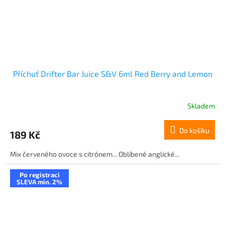
Příchuť Drifter Bar Juice S&V 6ml Red Berry and Lemon
Skladem
Do košíku
189 Kč
Mix červeného ovoce s citrónem... Oblíbené anglické...
Po registraci
SLEVA min. 2%