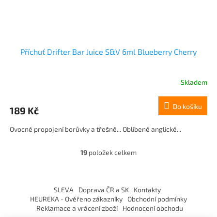
Příchuť Drifter Bar Juice S&V 6ml Blueberry Cherry
Skladem
Do košíku
189 Kč
Ovocné propojení borůvky a třešně... Oblíbené anglické...
19
položek celkem
O
v
l
Z
á
á
SLEVA
Doprava ČR a SK
Kontakty
d
p
HEUREKA - Ověřeno zákazníky
Obchodní podmínky
a
a
Reklamace a vrácení zboží
Hodnocení obchodu
c