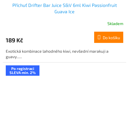
Příchuť Drifter Bar Juice S&V 6ml Kiwi Passionfruit
Guava Ice
Skladem
Do košíku
189 Kč
Exotická kombinace lahodného kiwi, nevšední marakuji a
guavy......
Po registraci
SLEVA min. 2%