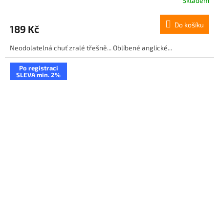
Skladem
Do košíku
189 Kč
Neodolatelná chuť zralé třešně... Oblíbené anglické...
Po registraci
SLEVA min. 2%