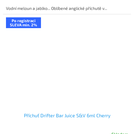
Vodní meloun a jablko... Oblíbené anglické příchutě v...
Po registraci
SLEVA min. 2%
Příchuť Drifter Bar Juice S&V 6ml Cherry