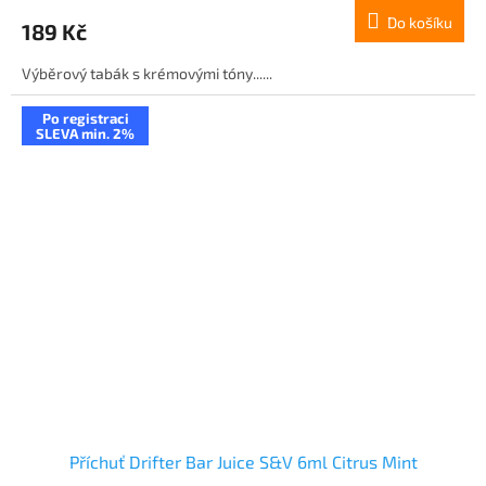
Do košíku
189 Kč
Výběrový tabák s krémovými tóny......
Po registraci
SLEVA min. 2%
Příchuť Drifter Bar Juice S&V 6ml Citrus Mint