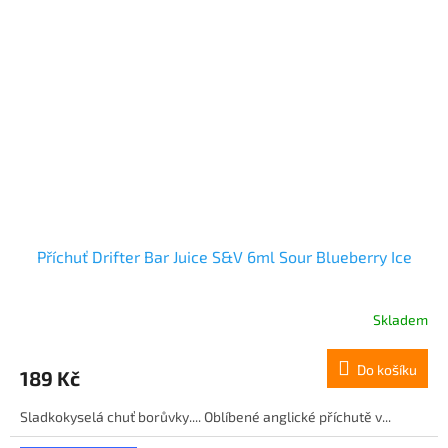
Příchuť Drifter Bar Juice S&V 6ml Sour Blueberry Ice
Skladem
Do košíku
189 Kč
Sladkokyselá chuť borůvky.... Oblíbené anglické příchutě v...