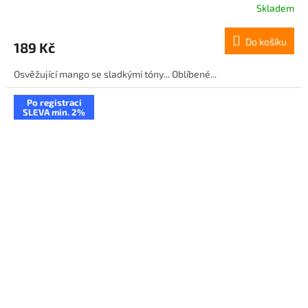
Skladem
Do košíku
189 Kč
Osvěžující mango se sladkými tóny... Oblíbené...
Po registraci
SLEVA min. 2%