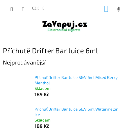
Přejít
NÁKUP
na
CZK
obsah
KOŠÍK
Příchutě Drifter Bar Juice 6ml
Nejprodávanější
Příchuť Drifter Bar Juice S&V 6ml Mixed Berry
Menthol
Skladem
189 Kč
Příchuť Drifter Bar Juice S&V 6ml Watermelon
Ice
Skladem
189 Kč