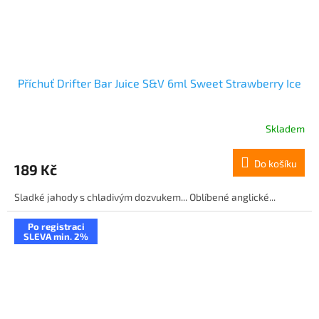
Příchuť Drifter Bar Juice S&V 6ml Sweet Strawberry Ice
Skladem
Do košíku
189 Kč
Sladké jahody s chladivým dozvukem... Oblíbené anglické...
Po registraci
SLEVA min. 2%