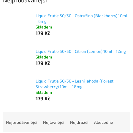
Nejprodávanější
Liquid Frutie 50/50 - Ostružina (Blackberry) 10ml
- 6mg
Skladem
179 Kč
Liquid Frutie 50/50 - Citron (Lemon) 10ml - 12mg
Skladem
179 Kč
Liquid Frutie 50/50 - Lesní jahoda (Forest
Strawberry) 10ml - 18mg
Skladem
179 Kč
Ř
a
Nejprodávanější
Nejlevnější
Nejdražší
Abecedně
z