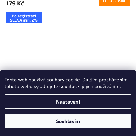
Do košíku
179 Kč
Po registraci
SLEVA min. 2%
Tento web používá soubory cookie. Dalším procházením
tohoto webu vyjadřujete souhlas s jejich používáním.
Nastavení
Liquid Frutie 50/50 - Liči (Lychee) 10ml - 3mg
Souhlasím
Po registraci SLEVA až 10% !
Skladem