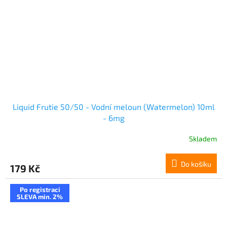
Liquid Frutie 50/50 - Vodní meloun (Watermelon) 10ml
- 6mg
Skladem
Do košíku
179 Kč
Po registraci
SLEVA min. 2%