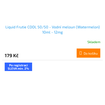
Liquid Frutie COOL 50/50 - Vodní meloun (Watermelon)
10ml - 12mg
Skladem
Do košíku
179 Kč
Po registraci
SLEVA min. 2%