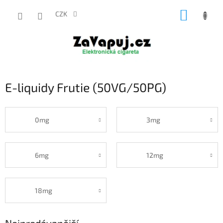
Přejít
NÁKUP
na
CZK
obsah
KOŠÍK
E-liquidy Frutie (50VG/50PG)
0mg
3mg
6mg
12mg
18mg