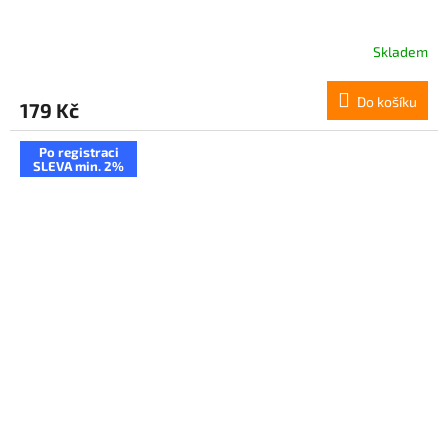
Skladem
Do košíku
179 Kč
Po registraci
SLEVA min. 2%