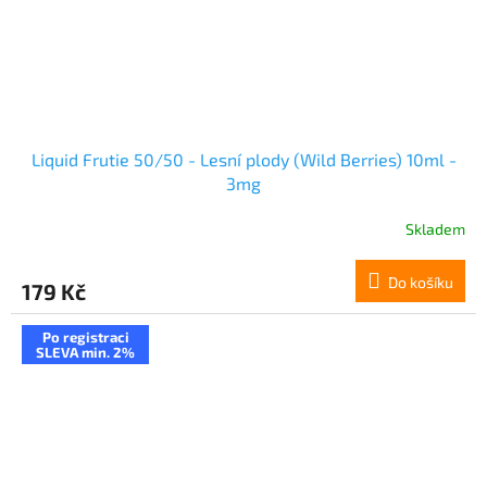
Liquid Frutie 50/50 - Lesní plody (Wild Berries) 10ml -
3mg
Skladem
Do košíku
179 Kč
Po registraci
SLEVA min. 2%