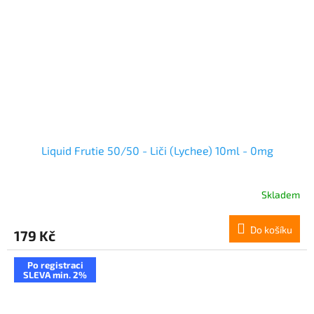
Liquid Frutie 50/50 - Liči (Lychee) 10ml - 0mg
Skladem
Do košíku
179 Kč
Po registraci
SLEVA min. 2%