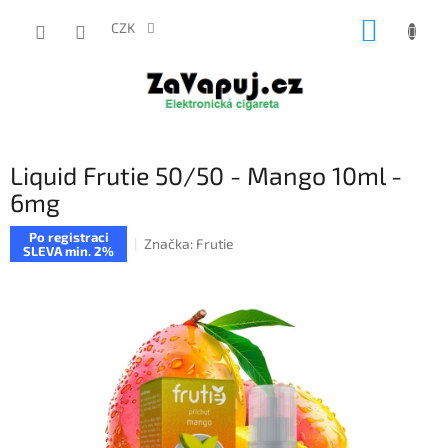
Přejít
NÁKUP
na
CZK
obsah
KOŠÍK
Liquid Frutie 50/50 - Mango 10ml -
6mg
Po registraci
Značka:
Frutie
SLEVA min. 2%