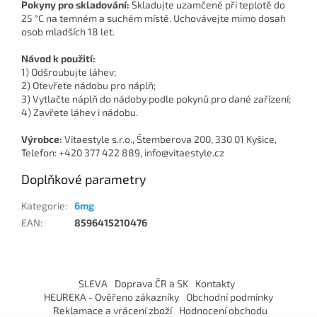
Pokyny pro skladování:
Skladujte uzamčené při teplotě do
25 °C na temném a suchém místě. Uchovávejte mimo dosah
osob mladších 18 let.
Návod k použití:
1) Odšroubujte láhev;
2) Otevřete nádobu pro náplň;
3) Vytlačte náplň do nádoby podle pokynů pro dané zařízení;
4) Zavřete láhev i nádobu.
Výrobce:
Vitaestyle s.r.o., Štemberova 200, 330 01 Kyšice,
Telefon: +420 377 422 889, info@vitaestyle.cz
Doplňkové parametry
Kategorie
:
6mg
EAN
:
8596415210476
Z
á
SLEVA
Doprava ČR a SK
Kontakty
p
HEUREKA - Ověřeno zákazníky
Obchodní podmínky
a
Reklamace a vrácení zboží
Hodnocení obchodu