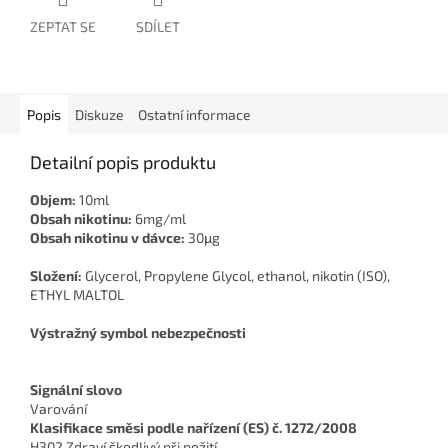
ZEPTAT SE
SDÍLET
Popis
Diskuze
Ostatní informace
Detailní popis produktu
Objem:
10ml
Obsah nikotinu:
6mg/ml
Obsah nikotinu v dávce:
30μg
Složení:
Glycerol, Propylene Glycol, ethanol, nikotin (ISO),
ETHYL MALTOL
Výstražný symbol nebezpečnosti
Signální slovo
Varování
Klasifikace směsi podle nařízení (ES) č. 1272/2008
H302 Zdraví škodlivý při požití.