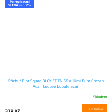
Po registraci
SLEVA min. 2%
Příchuť Riot Squad BLCK EDTN S&V 10ml Pure Frozen
Acai (Ledové bobule acai)
Skladem
Do košíku
379 Kč