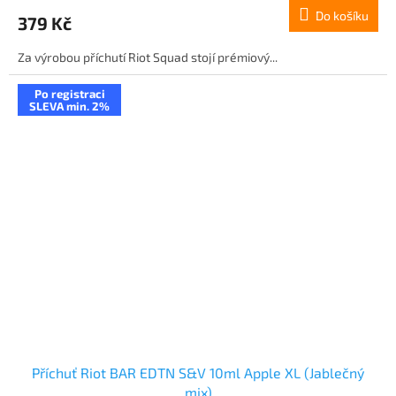
Do košíku
379 Kč
Za výrobou příchutí Riot Squad stojí prémiový...
Po registraci
SLEVA min. 2%
Příchuť Riot BAR EDTN S&V 10ml Apple XL (Jablečný
mix)