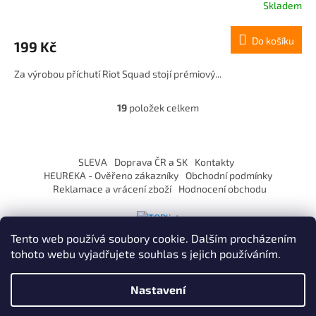
Skladem
Do košíku
199 Kč
Za výrobou příchutí Riot Squad stojí prémiový...
19
položek celkem
O
v
l
Z
á
á
SLEVA
Doprava ČR a SK
Kontakty
d
p
HEUREKA - Ověřeno zákazníky
Obchodní podmínky
a
a
Reklamace a vrácení zboží
Hodnocení obchodu
c
t
í
í
p
r
Tento web používá soubory cookie. Dalším procházením
v
tohoto webu vyjadřujete souhlas s jejich používáním.
k
y
Vytvořil Shoptet
v
Nastavení
ý
p