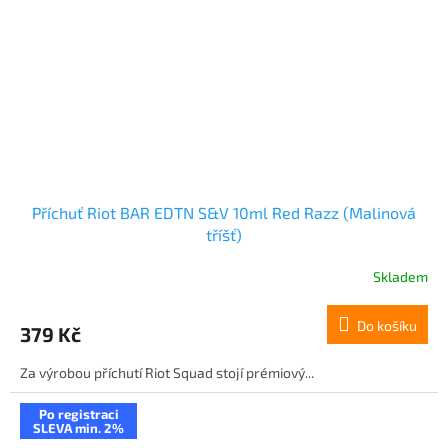
Příchuť Riot BAR EDTN S&V 10ml Red Razz (Malinová
tříšť)
Skladem
Do košíku
379 Kč
Za výrobou příchutí Riot Squad stojí prémiový...
Po registraci
SLEVA min. 2%