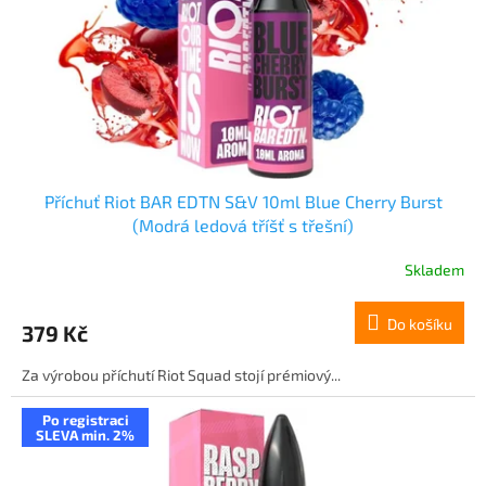
ů
o
d
u
k
t
ů
Příchuť Riot BAR EDTN S&V 10ml Blue Cherry Burst
(Modrá ledová tříšť s třešní)
Skladem
Do košíku
379 Kč
Za výrobou příchutí Riot Squad stojí prémiový...
Po registraci
SLEVA min. 2%