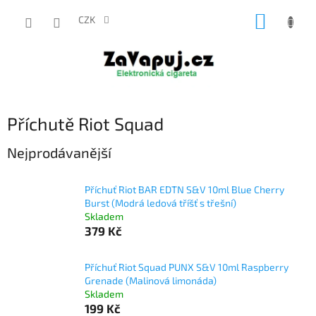
Přejít
NÁKUP
na
CZK
obsah
KOŠÍK
Příchutě Riot Squad
Nejprodávanější
Příchuť Riot BAR EDTN S&V 10ml Blue Cherry
Burst (Modrá ledová tříšť s třešní)
Skladem
379 Kč
Příchuť Riot Squad PUNX S&V 10ml Raspberry
Grenade (Malinová limonáda)
Skladem
199 Kč