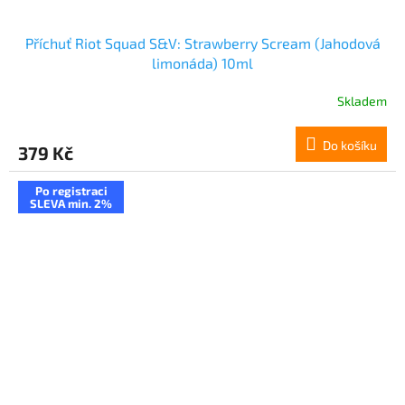
Příchuť Riot Squad S&V: Strawberry Scream (Jahodová
limonáda) 10ml
Skladem
Do košíku
379 Kč
Po registraci
SLEVA min. 2%