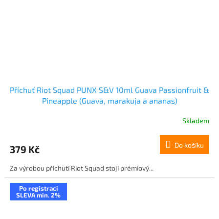
Příchuť Riot Squad PUNX S&V 10ml Guava Passionfruit &
Pineapple (Guava, marakuja a ananas)
Skladem
Do košíku
379 Kč
Za výrobou příchutí Riot Squad stojí prémiový...
Po registraci
SLEVA min. 2%