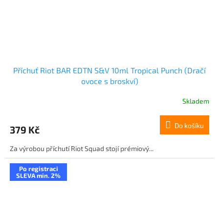
Příchuť Riot BAR EDTN S&V 10ml Tropical Punch (Dračí
ovoce s broskví)
Skladem
Do košíku
379 Kč
Za výrobou příchutí Riot Squad stojí prémiový...
Po registraci
SLEVA min. 2%