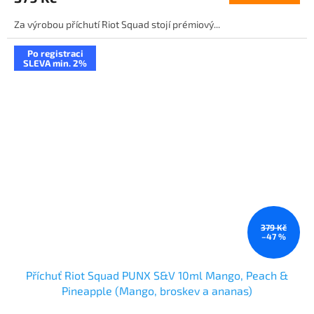
Za výrobou příchutí Riot Squad stojí prémiový...
Po registraci
SLEVA min. 2%
379 Kč
–47 %
Příchuť Riot Squad PUNX S&V 10ml Mango, Peach &
Pineapple (Mango, broskev a ananas)