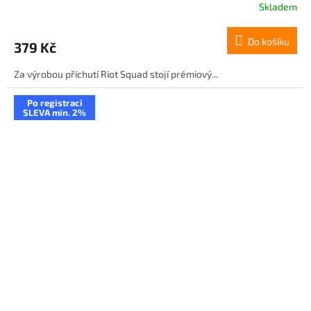
Skladem
Do košíku
379 Kč
Za výrobou příchutí Riot Squad stojí prémiový...
Po registraci
SLEVA min. 2%