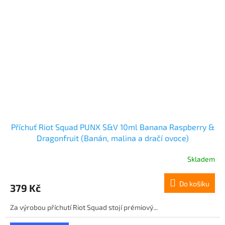
Příchuť Riot Squad PUNX S&V 10ml Banana Raspberry &
Dragonfruit (Banán, malina a dračí ovoce)
Skladem
Do košíku
379 Kč
Za výrobou příchutí Riot Squad stojí prémiový...