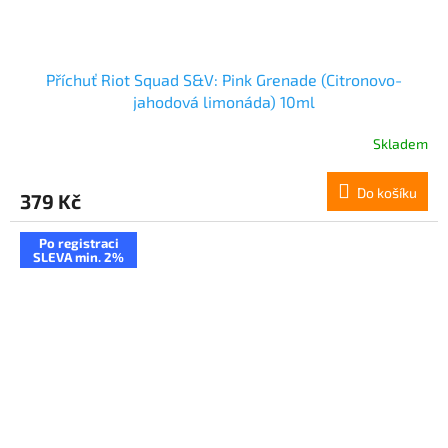
Příchuť Riot Squad S&V: Pink Grenade (Citronovo-
jahodová limonáda) 10ml
Skladem
Do košíku
379 Kč
Po registraci
SLEVA min. 2%