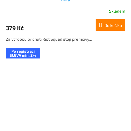
Skladem
Do košíku
379 Kč
Za výrobou příchutí Riot Squad stojí prémiový...
Po registraci
SLEVA min. 2%