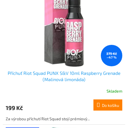
379 Kč
–47 %
Příchuť Riot Squad PUNX S&V 10ml Raspberry Grenade
(Malinová limonáda)
Skladem
Do košíku
199 Kč
Za výrobou příchutí Riot Squad stojí prémiový...