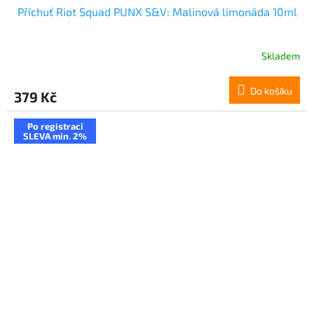
Příchuť Riot Squad PUNX S&V: Malinová limonáda 10ml
Skladem
Do košíku
379 Kč
Po registraci
SLEVA min. 2%