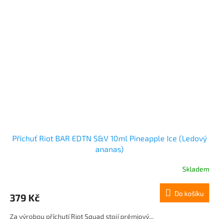
Příchuť Riot BAR EDTN S&V 10ml Pineapple Ice (Ledový
ananas)
Skladem
Do košíku
379 Kč
Za výrobou příchutí Riot Squad stojí prémiový...