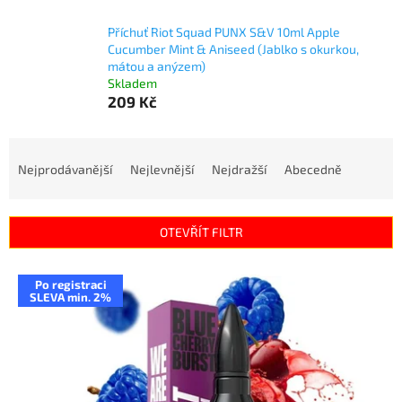
Příchuť Riot Squad PUNX S&V 10ml Apple
Cucumber Mint & Aniseed (Jablko s okurkou,
mátou a anýzem)
Skladem
209 Kč
Ř
a
Nejprodávanější
Nejlevnější
Nejdražší
Abecedně
z
e
n
OTEVŘÍT FILTR
í
p
V
r
Po registraci
ý
SLEVA min. 2%
o
p
d
i
u
s
k
p
t
r