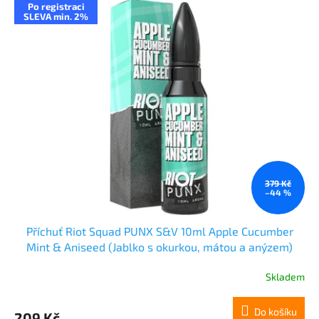
Po registraci
SLEVA min. 2%
379 Kč
–44 %
Příchuť Riot Squad PUNX S&V 10ml Apple Cucumber
Mint & Aniseed (Jablko s okurkou, mátou a anýzem)
Skladem
Do košíku
209 Kč