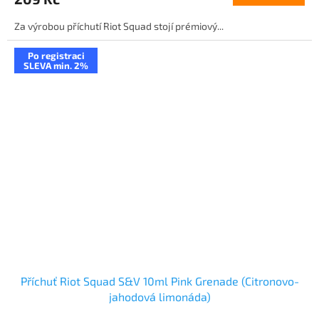
Za výrobou příchutí Riot Squad stojí prémiový...
Po registraci
SLEVA min. 2%
Příchuť Riot Squad S&V 10ml Pink Grenade (Citronovo-
jahodová limonáda)