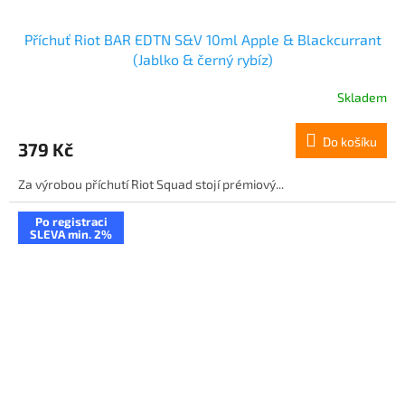
Příchuť Riot BAR EDTN S&V 10ml Apple & Blackcurrant
(Jablko & černý rybíz)
Skladem
Do košíku
379 Kč
Za výrobou příchutí Riot Squad stojí prémiový...
Po registraci
SLEVA min. 2%