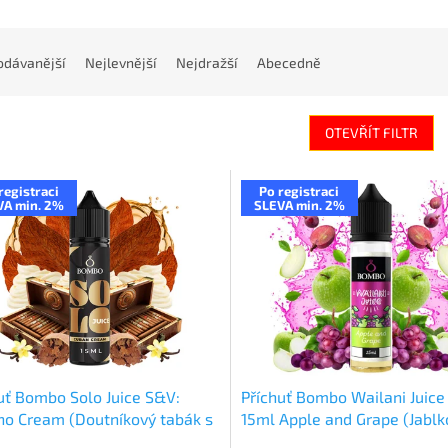
odávanější
Nejlevnější
Nejdražší
Abecedně
OTEVŘÍT FILTR
registraci
Po registraci
VA min. 2%
SLEVA min. 2%
uť Bombo Solo Juice S&V:
Příchuť Bombo Wailani Juic
o Cream (Doutníkový tabák s
15ml Apple and Grape (Jablk
em) 15ml
hroznové víno)