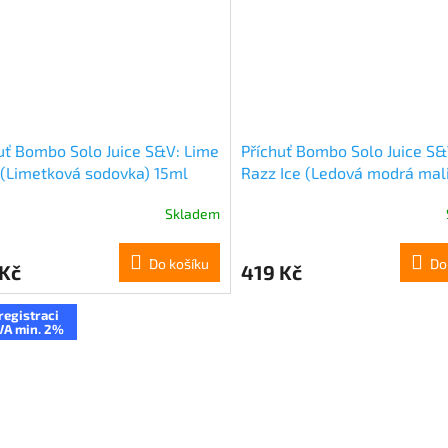
uť Bombo Solo Juice S&V: Lime
Příchuť Bombo Solo Juice S&
(Limetková sodovka) 15ml
Razz Ice (Ledová modrá mal
15ml
Skladem
Do košíku
Do
 Kč
419 Kč
registraci
VA min. 2%