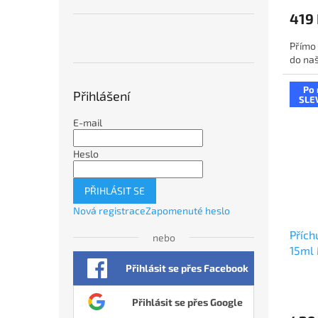
419
Přímo 
do naš
Po 
Přihlášení
SLE
E-mail
Heslo
PŘIHLÁSIT SE
Nová registrace
Zapomenuté heslo
Přích
nebo
15ml 
(Cukr
Přihlásit se přes Facebook
Přihlásit se přes Google