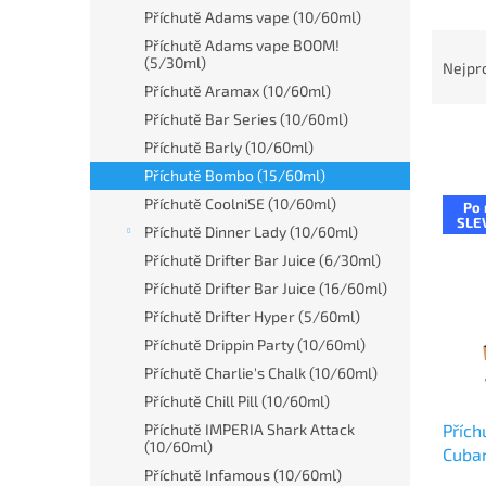
n
Příchutě Adams vape (10/60ml)
e
Ř
Příchutě Adams vape BOOM!
l
a
(5/30ml)
Nejpr
z
Příchutě Aramax (10/60ml)
e
Příchutě Bar Series (10/60ml)
n
Příchutě Barly (10/60ml)
í
Příchutě Bombo (15/60ml)
p
V
Příchutě CoolniSE (10/60ml)
r
Po 
ý
SLE
o
Příchutě Dinner Lady (10/60ml)
p
d
Příchutě Drifter Bar Juice (6/30ml)
i
u
s
Příchutě Drifter Bar Juice (16/60ml)
k
p
Příchutě Drifter Hyper (5/60ml)
t
r
Příchutě Drippin Party (10/60ml)
ů
o
Příchutě Charlie's Chalk (10/60ml)
d
Příchutě Chill Pill (10/60ml)
u
Přích
Příchutě IMPERIA Shark Attack
k
(10/60ml)
Cuban
t
Příchutě Infamous (10/60ml)
krém
ů