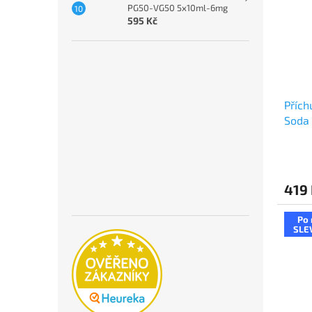
PG50-VG50 5x10ml-6mg
595 Kč
Přích
Soda 
419
Po 
SLE