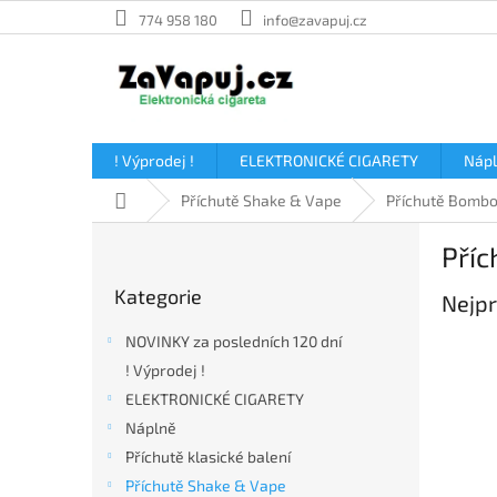
Přejít
774 958 180
info@zavapuj.cz
na
obsah
! Výprodej !
ELEKTRONICKÉ CIGARETY
Náp
Domů
Příchutě Shake & Vape
Příchutě Bombo
P
Příc
o
Přeskočit
s
Kategorie
kategorie
Nejpr
t
r
NOVINKY za posledních 120 dní
a
! Výprodej !
n
ELEKTRONICKÉ CIGARETY
n
í
Náplně
p
Příchutě klasické balení
a
Příchutě Shake & Vape