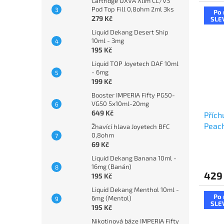
Cartridge OXVA Xlim CL/V3
Pod Top Fill 0,8ohm 2ml 3ks
Po 
279 Kč
SLE
Liquid Dekang Desert Ship
10ml - 3mg
195 Kč
Liquid TOP Joyetech DAF 10ml
- 6mg
199 Kč
Booster IMPERIA Fifty PG50-
VG50 5x10ml-20mg
649 Kč
Přích
Peac
Žhavící hlava Joyetech BFC
0,8ohm
mang
69 Kč
Liquid Dekang Banana 10ml -
16mg (Banán)
429
195 Kč
Liquid Dekang Menthol 10ml -
Po 
6mg (Mentol)
SLE
195 Kč
Nikotinová báze IMPERIA Fifty