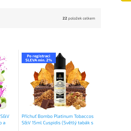
22
položek celkem
Po registraci
SLEVA min. 2%
e S&V
Příchuť Bombo Platinum Tobaccos
o a
S&V 15ml Cuspidis (Světlý tabák s
čokoládou a oříšky)