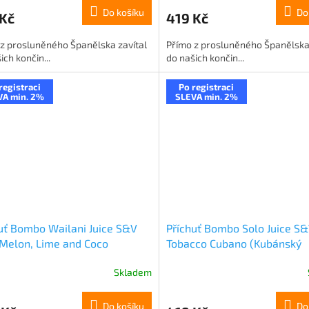
Do košíku
Do
 Kč
419 Kč
z prosluněného Španělska zavítal
Přímo z prosluněného Španělska 
ich končin...
do našich končin...
registraci
Po registraci
VA min. 2%
SLEVA min. 2%
uť Bombo Wailani Juice S&V
Příchuť Bombo Solo Juice S&
Melon, Lime and Coco
Tobacco Cubano (Kubánský
ový meloun, limetka a kokos)
doutníkový tabák) 15ml
Skladem
Do košíku
Do