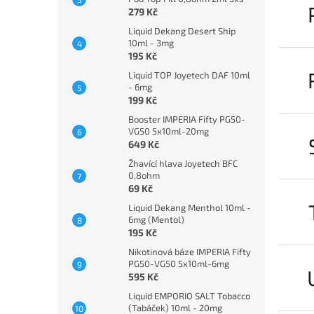
279 Kč
Liquid Dekang Desert Ship
10ml - 3mg
195 Kč
Liquid TOP Joyetech DAF 10ml
- 6mg
199 Kč
Booster IMPERIA Fifty PG50-
VG50 5x10ml-20mg
649 Kč
Žhavící hlava Joyetech BFC
0,8ohm
69 Kč
Liquid Dekang Menthol 10ml -
6mg (Mentol)
195 Kč
Nikotinová báze IMPERIA Fifty
PG50-VG50 5x10ml-6mg
595 Kč
Liquid EMPORIO SALT Tobacco
(Tabáček) 10ml - 20mg