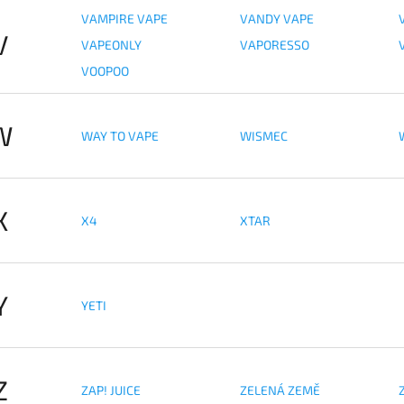
VAMPIRE VAPE
VANDY VAPE
V
VAPEONLY
VAPORESSO
VOOPOO
W
WAY TO VAPE
WISMEC
X
X4
XTAR
Y
YETI
Z
ZAP! JUICE
ZELENÁ ZEMĚ