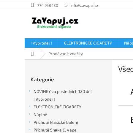
Přejít
774 958 180
info@zavapuj.cz
na
obsah
! Výprodej !
ELEKTRONICKÉ CIGARETY
Náp
Domů
Prodávané značky
P
Všec
o
Přeskočit
s
Kategorie
kategorie
t
r
NOVINKY za posledních 120 dní
a
! Výprodej !
n
ELEKTRONICKÉ CIGARETY
n
í
Náplně
p
Příchutě klasické balení
a
Příchutě Shake & Vape