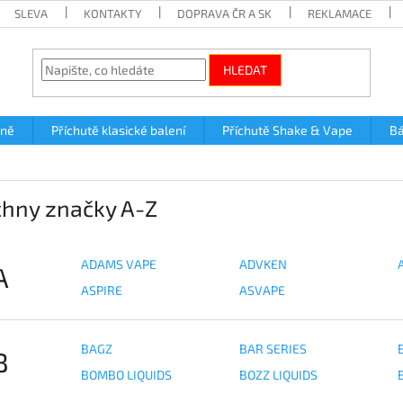
SLEVA
KONTAKTY
DOPRAVA ČR A SK
REKLAMACE
HLEDAT
lně
Příchutě klasické balení
Příchutě Shake & Vape
Bá
hny značky A-Z
ADAMS VAPE
ADVKEN
A
ASPIRE
ASVAPE
BAGZ
BAR SERIES
B
BOMBO LIQUIDS
BOZZ LIQUIDS