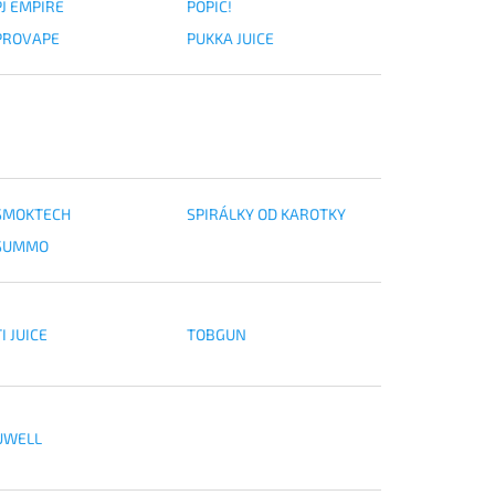
PJ EMPIRE
POPIC!
PROVAPE
PUKKA JUICE
SMOKTECH
SPIRÁLKY OD KAROTKY
SUMMO
I JUICE
TOBGUN
UWELL