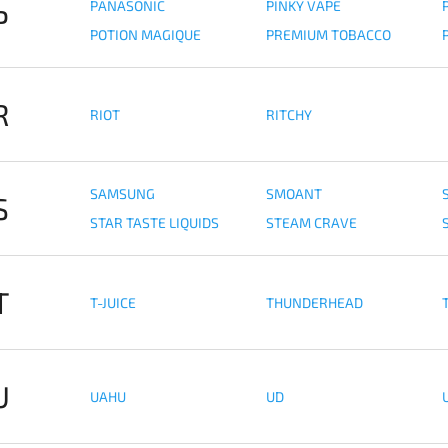
PANASONIC
PINKY VAPE
P
POTION MAGIQUE
PREMIUM TOBACCO
R
RIOT
RITCHY
SAMSUNG
SMOANT
S
STAR TASTE LIQUIDS
STEAM CRAVE
T
T-JUICE
THUNDERHEAD
T
U
UAHU
UD