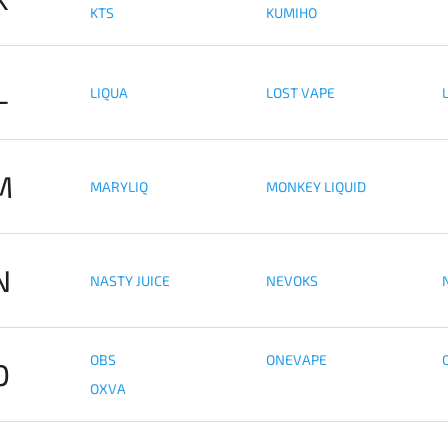
KTS
KUMIHO
L
LIQUA
LOST VAPE
M
MARYLIQ
MONKEY LIQUID
N
NASTY JUICE
NEVOKS
OBS
ONEVAPE
O
OXVA