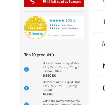
Přihlásit se přes Seznam
Top 10 produktů
Booster báze E-Liquid Shot
Fifty (50VG/50PG) 20mg /
5x10ml | 10ks
6 290 Kč
Booster Báze E-Liquid Shot
Fifty (50VG/50PG) 20mg |
5x10ml
639 Kč
Cartridge OXVA Xlim CL/V3
Pod Top Fill 0,8ohm 2ml 3ks