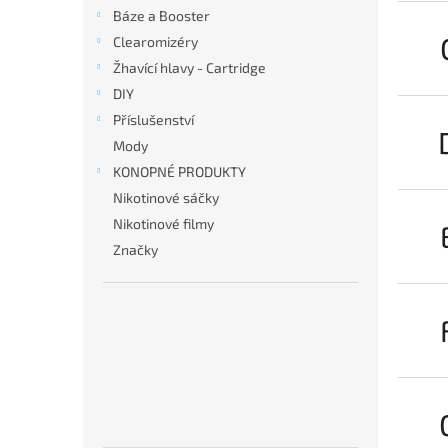
n
Báze a Booster
e
Clearomizéry
l
Žhavící hlavy - Cartridge
DIY
Příslušenství
Mody
KONOPNÉ PRODUKTY
Nikotinové sáčky
Nikotinové filmy
Značky