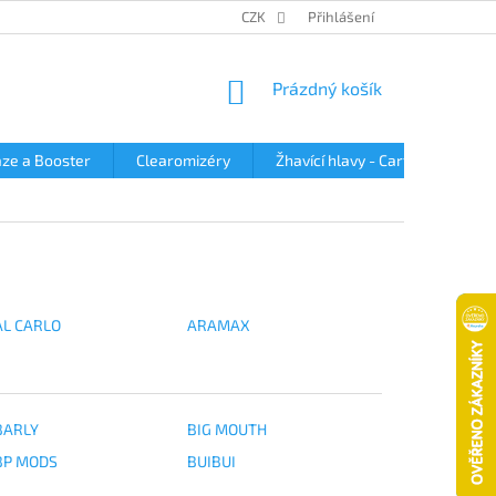
OBCHODNÍ PODMÍNKY
PODMÍNKY OCHRANY OSOBNÍCH ÚDAJŮ
CZK
Přihlášení
NÁKUPNÍ
Prázdný košík
KOŠÍK
ze a Booster
Clearomizéry
Žhavící hlavy - Cartridge
AL CARLO
ARAMAX
BARLY
BIG MOUTH
BP MODS
BUIBUI