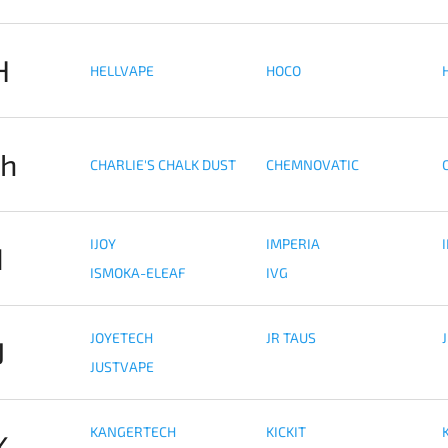
H
HELLVAPE
HOCO
h
CHARLIE'S CHALK DUST
CHEMNOVATIC
C
IJOY
IMPERIA
I
ISMOKA-ELEAF
IVG
JOYETECH
JR TAUS
J
JUSTVAPE
KANGERTECH
KICKIT
K