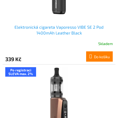
t
ů
Elektronická cigareta Vaporesso VIBE SE 2 Pod
1400mAh Leather Black
Skladem
Do košíku
339 Kč
Po registraci
SLEVA max. 2%