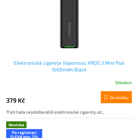
Elektronická cigareta Vaporesso XROS 3 Mini Pod
1000mAh Black
Skladem
Do košíku
379 Kč
Třetí řada nejoblíbenější elektronické cigarety od...
Novinka
Po registraci
SLEVA min. 2%