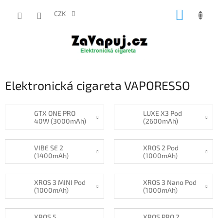
Přejít
NÁKUP
na
CZK
obsah
KOŠÍK
Elektronická cigareta VAPORESSO
GTX ONE PRO
LUXE X3 Pod
40W (3000mAh)
(2600mAh)
VIBE SE 2
XROS 2 Pod
(1400mAh)
(1000mAh)
XROS 3 MINI Pod
XROS 3 Nano Pod
(1000mAh)
(1000mAh)
XROS 5
XROS PRO 2