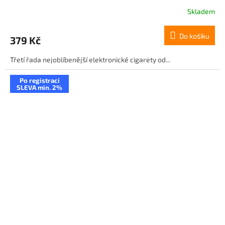
Skladem
Do košíku
379 Kč
Třetí řada nejoblíbenější elektronické cigarety od...
Po registraci
SLEVA min. 2%