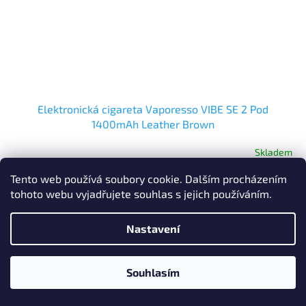
Elektronická cigareta Vaporesso VIBE SE 2 Pod
1400mAh Leather Brown
Skladem
Tento web používá soubory cookie. Dalším procházením
Do košíku
339 Kč
tohoto webu vyjadřujete souhlas s jejich používáním.
Novinka
Nastavení
Po registraci
SLEVA min. 2%
Souhlasím
Po registraci SLEVA až 10% !