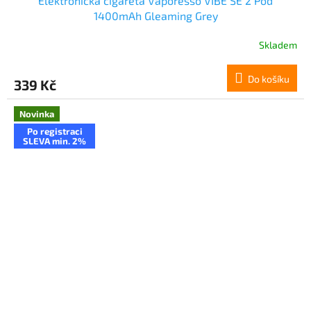
Elektronická cigareta Vaporesso VIBE SE 2 Pod
1400mAh Gleaming Grey
Skladem
Do košíku
339 Kč
Novinka
Po registraci
SLEVA min. 2%