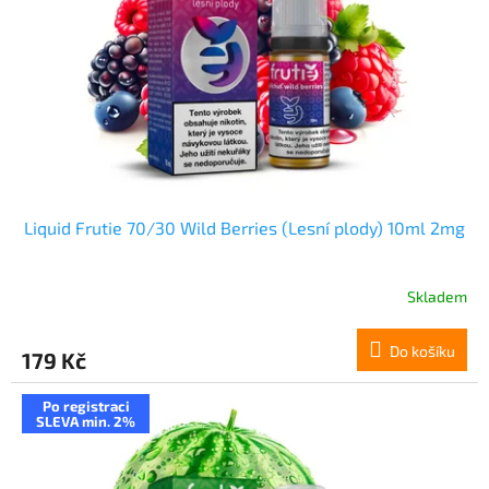
Liquid Frutie 70/30 Wild Berries (Lesní plody) 10ml 2mg
Skladem
Do košíku
179 Kč
Po registraci
SLEVA min. 2%