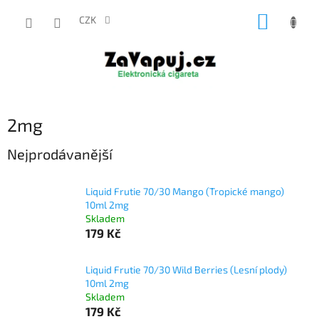
Přejít
NÁKUP
na
CZK
obsah
KOŠÍK
2mg
Nejprodávanější
Liquid Frutie 70/30 Mango (Tropické mango)
10ml 2mg
Skladem
179 Kč
Liquid Frutie 70/30 Wild Berries (Lesní plody)
10ml 2mg
Skladem
179 Kč