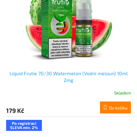
Liquid Frutie 70/30 Watermelon (Vodní meloun) 10ml
2mg
Skladem
Do košíku
179 Kč
Po registraci
SLEVA min. 2%