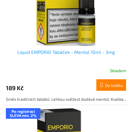
o
d
u
k
t
ů
Liquid EMPORIO Tabáček - Mentol 10ml - 3mg
Skladem
Do košíku
189 Kč
Směs tradičních tabáků. Lehkou svěžest dodává mentol. Kvalita...
Po registraci
SLEVA min. 2%