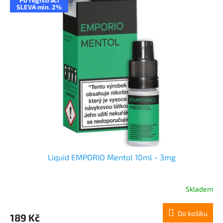
SLEVA min. 2%
Liquid EMPORIO Mentol 10ml - 3mg
Skladem
Do košíku
189 Kč