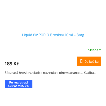
Liquid EMPORIO Broskev 10ml - 3mg
Skladem
Do košíku
189 Kč
Šťavnatá broskev, sladce navinulá s tónem ananasu. Kvalita...
Po registraci
SLEVA min. 2%