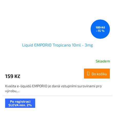
189 Kč
–15 %
Liquid EMPORIO Tropicano 10ml - 3mg
Skladem
Do košíku
159 Kč
Kvalita e-liquidů EMPORIO je daná vstupními surovinami pro
výrobu,...
Po registraci
SLEVA min. 2%