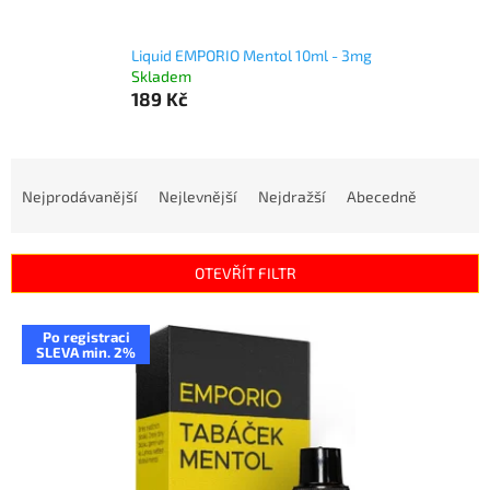
Liquid EMPORIO Mentol 10ml - 3mg
Skladem
189 Kč
Ř
a
Nejprodávanější
Nejlevnější
Nejdražší
Abecedně
z
e
n
OTEVŘÍT FILTR
í
p
V
r
Po registraci
ý
SLEVA min. 2%
o
p
d
i
u
s
k
p
t
r
ů