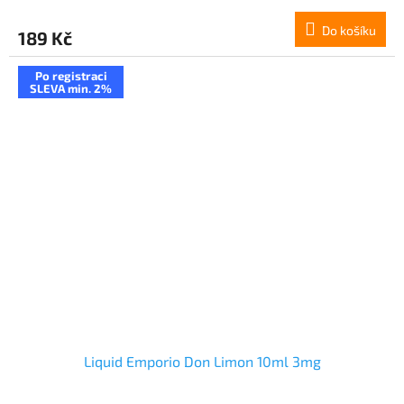
Do košíku
189 Kč
Po registraci
SLEVA min. 2%
Liquid Emporio Don Limon 10ml 3mg