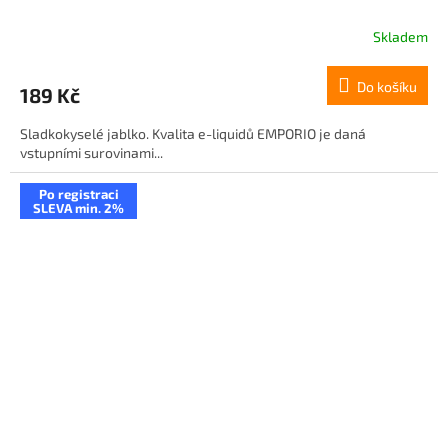
Skladem
Do košíku
189 Kč
Sladkokyselé jablko. Kvalita e-liquidů EMPORIO je daná
vstupními surovinami...
Po registraci
SLEVA min. 2%