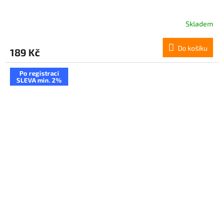
Skladem
Do košíku
189 Kč
Po registraci
SLEVA min. 2%