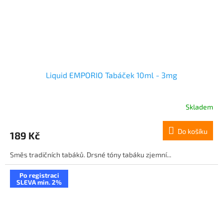
Liquid EMPORIO Tabáček 10ml - 3mg
Skladem
Do košíku
189 Kč
Směs tradičních tabáků. Drsné tóny tabáku zjemní...
Po registraci
SLEVA min. 2%