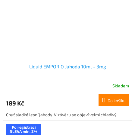
Liquid EMPORIO Jahoda 10ml - 3mg
Skladem
Do košíku
189 Kč
Chuť sladké lesní jahody. V závěru se objeví velmi chladivý...
Po registraci
SLEVA min. 2%