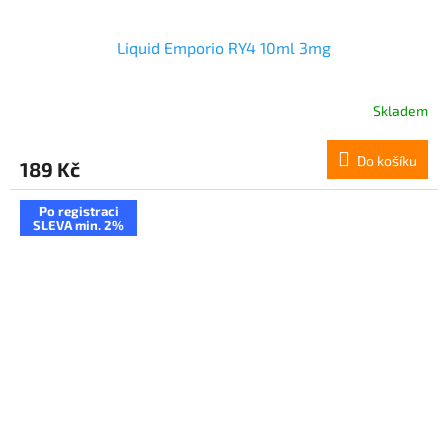
Liquid Emporio RY4 10ml 3mg
Skladem
Do košíku
189 Kč
Po registraci
SLEVA min. 2%