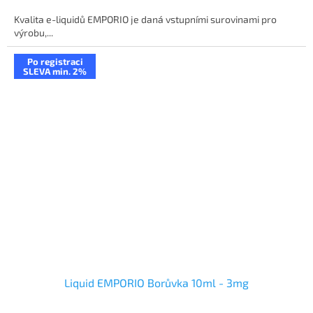
Kvalita e-liquidů EMPORIO je daná vstupními surovinami pro
výrobu,...
Po registraci
SLEVA min. 2%
Liquid EMPORIO Borůvka 10ml - 3mg