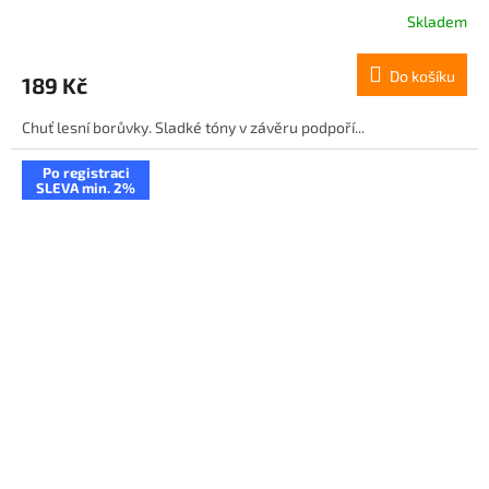
Skladem
Do košíku
189 Kč
Chuť lesní borůvky. Sladké tóny v závěru podpoří...
Po registraci
SLEVA min. 2%