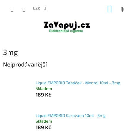
Přejít
NÁKUP
na
CZK
obsah
KOŠÍK
3mg
Nejprodávanější
Liquid EMPORIO Tabáček - Mentol 10ml - 3mg
Skladem
189 Kč
Liquid EMPORIO Karavana 10ml - 3mg
Skladem
189 Kč