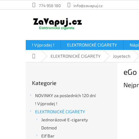
Přejít
774 958 180
info@zavapuj.cz
na
obsah
! Výprodej !
ELEKTRONICKÉ CIGARETY
Náp
Domů
ELEKTRONICKÉ CIGARETY
Joyetech
P
eGo
o
Přeskočit
s
Kategorie
kategorie
Nejpr
t
r
NOVINKY za posledních 120 dní
a
! Výprodej !
n
ELEKTRONICKÉ CIGARETY
n
í
Jednorázové E-cigarety
p
Dotmod
a
Elf Bar