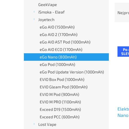
n
GeekVape
Ř
e
a
iSmoka - Eleaf
Nejpr
l
z
Joyetech
e
eGo AIO (1500mAh)
n
eGo AIO 2 (1700mAh)
í
eGo AIO AST Pod (1000mAh)
p
V
r
eGo AIO ECO (1700mAh)
Po 
ý
SLE
o
eGo Nano (800mAh)
p
d
eGo Pod (1000mAh)
i
u
s
eGo Pod Update Version (1000mAh)
k
p
EVIO Box Pod (1000mAh)
t
r
EVIO Gleam Pod (900mAh)
ů
o
EVIO M Pod (900mAh)
d
EVIO M PRO (1100mAh)
u
Elekt
k
Exceed D19 (1500mAh)
Nano
t
Exceed PCC (600mAh)
ů
Lost Vape