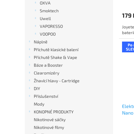
OXVA
Smoktech
179 
Uwell
VAPORESSO
Joyet
bateri
VOOPOO
Náplně
Po 
SLE
Příchutě klasické balení
Příchutě Shake & Vape
Báze a Booster
Clearomizéry
Žhavící hlavy - Cartridge
DIY
Příslušenství
Mody
Elekt
KONOPNÉ PRODUKTY
Nano
Gradi
Nikotinové sáčky
Nikotinové filmy