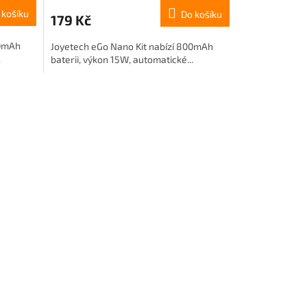
 košíku
Do košíku
179 Kč
00mAh
Joyetech eGo Nano Kit nabízí 800mAh
.
baterii, výkon 15W, automatické...