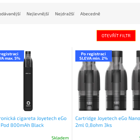
odávanější
Nejlevnější
Nejdražší
Abecedně
OTEVŘÍT FILTR
registraci
Po registraci
VA max. 5%
SLEVA min. 2%
ronická cigareta Joyetech eGo
Cartridge Joyetech eGo Nan
 Pod 800mAh Black
2ml 0,8ohm 3ks
Skladem