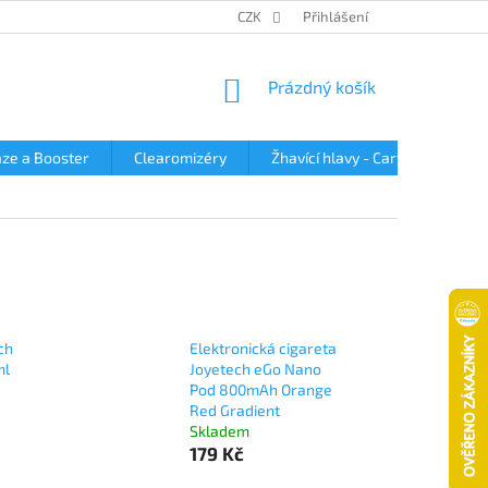
OBCHODNÍ PODMÍNKY
PODMÍNKY OCHRANY OSOBNÍCH ÚDAJŮ
CZK
Přihlášení
NÁKUPNÍ
Prázdný košík
KOŠÍK
ze a Booster
Clearomizéry
Žhavící hlavy - Cartridge
ch
Elektronická cigareta
ml
Joyetech eGo Nano
Pod 800mAh Orange
Red Gradient
Skladem
179 Kč