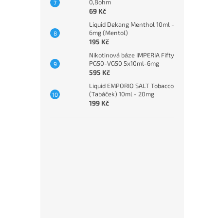
0,8ohm
69 Kč
Liquid Dekang Menthol 10ml -
6mg (Mentol)
195 Kč
Nikotinová báze IMPERIA Fifty
PG50-VG50 5x10ml-6mg
595 Kč
Liquid EMPORIO SALT Tobacco
(Tabáček) 10ml - 20mg
199 Kč