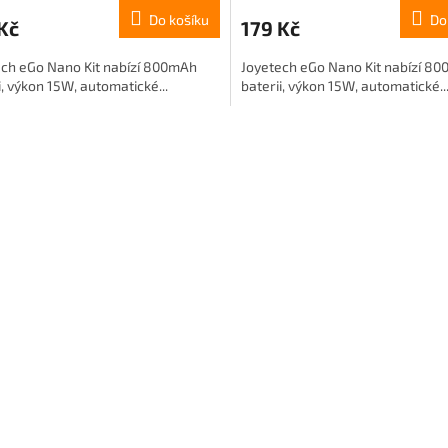
Do košíku
Do
Kč
179 Kč
ech eGo Nano Kit nabízí 800mAh
Joyetech eGo Nano Kit nabízí 8
i, výkon 15W, automatické...
baterii, výkon 15W, automatické..
O
v
l
á
d
a
c
í
p
r
v
k
y
v
ý
p
i