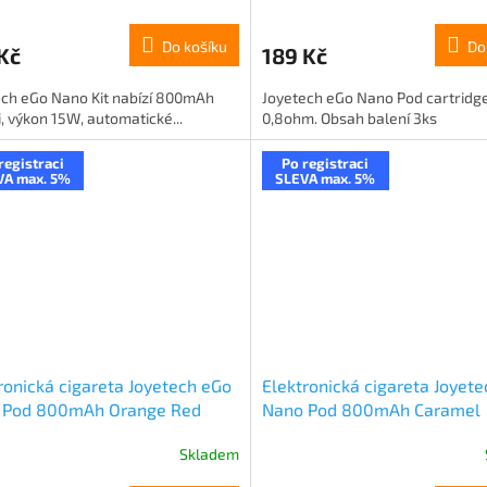
Do košíku
Do
Kč
189 Kč
ech eGo Nano Kit nabízí 800mAh
Joyetech eGo Nano Pod cartridg
i, výkon 15W, automatické...
0,8ohm. Obsah balení 3ks
registraci
Po registraci
VA max. 5%
SLEVA max. 5%
ronická cigareta Joyetech eGo
Elektronická cigareta Joyet
 Pod 800mAh Orange Red
Nano Pod 800mAh Caramel
ent
Gradient
Skladem