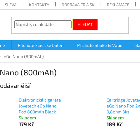
SLEVA
KONTAKTY
DOPRAVA ČR A SK
REKLAMACE
HLEDAT
lně
Příchutě klasické balení
Příchutě Shake & Vape
Bá
eGo Nano (800mAh)
 Nano (800mAh)
odávanější
Elektronická cigareta
Cartridge Joyete
Joyetech eGo Nano
eGo Nano Pod 2
Pod 800mAh Black
0,8ohm 3ks
Skladem
Skladem
179 Kč
189 Kč