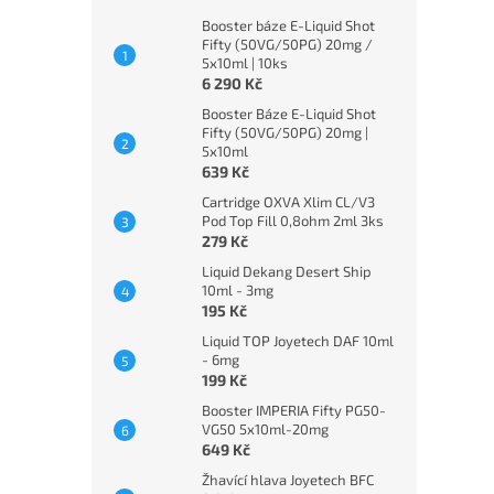
Booster báze E-Liquid Shot
Fifty (50VG/50PG) 20mg /
5x10ml | 10ks
6 290 Kč
Booster Báze E-Liquid Shot
Fifty (50VG/50PG) 20mg |
5x10ml
639 Kč
Cartridge OXVA Xlim CL/V3
Pod Top Fill 0,8ohm 2ml 3ks
279 Kč
Liquid Dekang Desert Ship
10ml - 3mg
195 Kč
Liquid TOP Joyetech DAF 10ml
- 6mg
199 Kč
Booster IMPERIA Fifty PG50-
VG50 5x10ml-20mg
649 Kč
Žhavící hlava Joyetech BFC