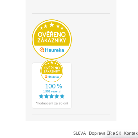
Z
á
SLEVA
Doprava ČR a SK
Kontak
p