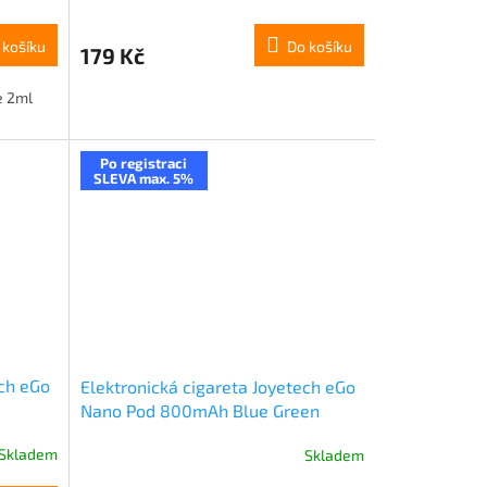
 košíku
Do košíku
179 Kč
e 2ml
Po registraci
SLEVA max. 5%
ech eGo
Elektronická cigareta Joyetech eGo
Nano Pod 800mAh Blue Green
Gradient
Skladem
Skladem