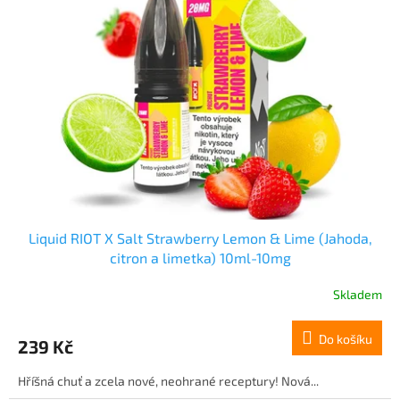
i
u
s
k
p
t
r
ů
o
d
u
k
t
ů
Liquid RIOT X Salt Strawberry Lemon & Lime (Jahoda,
citron a limetka) 10ml-10mg
Skladem
Do košíku
239 Kč
Hříšná chuť a zcela nové, neohrané receptury! Nová...