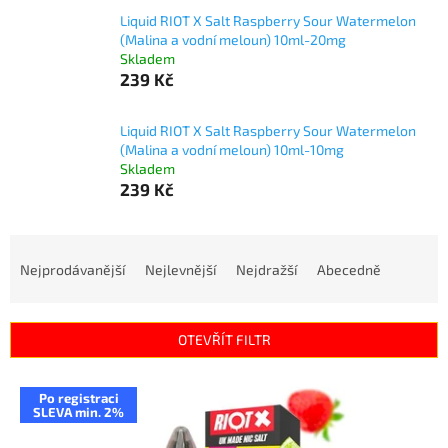
Liquid RIOT X Salt Raspberry Sour Watermelon
(Malina a vodní meloun) 10ml-20mg
Skladem
239 Kč
Liquid RIOT X Salt Raspberry Sour Watermelon
(Malina a vodní meloun) 10ml-10mg
Skladem
239 Kč
Ř
a
Nejprodávanější
Nejlevnější
Nejdražší
Abecedně
z
e
n
OTEVŘÍT FILTR
í
p
V
r
Po registraci
ý
SLEVA min. 2%
o
p
d