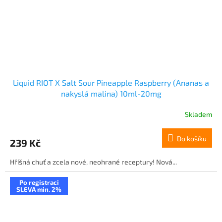
Liquid RIOT X Salt Sour Pineapple Raspberry (Ananas a
nakyslá malina) 10ml-20mg
Skladem
Do košíku
239 Kč
Hříšná chuť a zcela nové, neohrané receptury! Nová...
Po registraci
SLEVA min. 2%