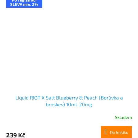
Po registraci
SLEVA min. 2%
Liquid RIOT X Salt Blueberry & Peach (Borůvka a
broskev) 10ml-20mg
Skladem
Do košíku
239 Kč