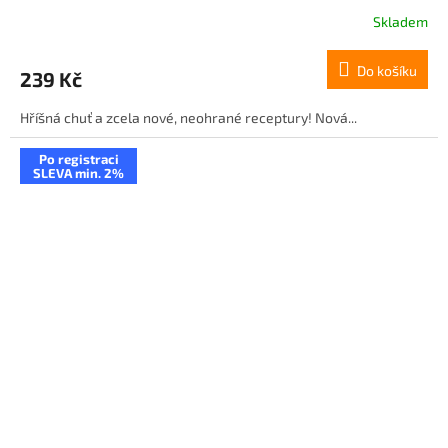
Skladem
Do košíku
239 Kč
Hříšná chuť a zcela nové, neohrané receptury! Nová...
Po registraci
SLEVA min. 2%