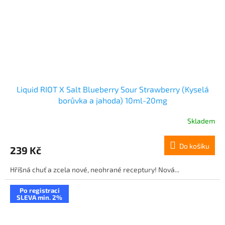
Liquid RIOT X Salt Blueberry Sour Strawberry (Kyselá
borůvka a jahoda) 10ml-20mg
Skladem
Do košíku
239 Kč
Hříšná chuť a zcela nové, neohrané receptury! Nová...
Po registraci
SLEVA min. 2%