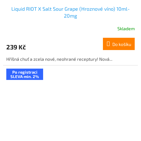
Liquid RIOT X Salt Sour Grape (Hroznové víno) 10ml-
20mg
Skladem
Do košíku
239 Kč
Hříšná chuť a zcela nové, neohrané receptury! Nová...
Po registraci
SLEVA min. 2%