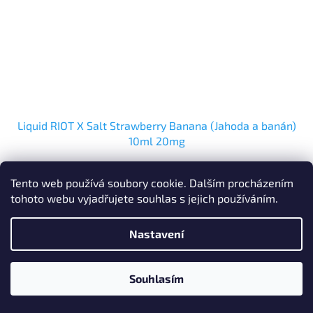
Liquid RIOT X Salt Strawberry Banana (Jahoda a banán)
10ml 20mg
Skladem
Tento web používá soubory cookie. Dalším procházením
tohoto webu vyjadřujete souhlas s jejich používáním.
Do košíku
239 Kč
Nastavení
Po registraci
SLEVA min. 2%
Souhlasím
Po registraci SLEVA až 10% !