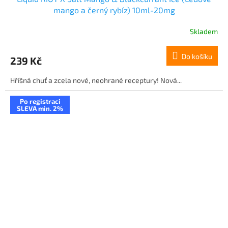
mango a černý rybíz) 10ml-20mg
Skladem
Do košíku
239 Kč
Hříšná chuť a zcela nové, neohrané receptury! Nová...
Po registraci
SLEVA min. 2%