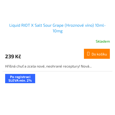
Liquid RIOT X Salt Sour Grape (Hroznové víno) 10ml-
10mg
Skladem
Do košíku
239 Kč
Hříšná chuť a zcela nové, neohrané receptury! Nová...
Po registraci
SLEVA min. 2%