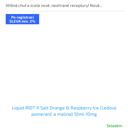
Hříšná chuť a zcela nové, neohrané receptury! Nová...
Po registraci
SLEVA min. 2%
Liquid RIOT X Salt Orange & Raspberry Ice (Ledový
pomeranč a malina) 10ml-10mg
Skladem