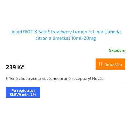
Liquid RIOT X Salt Strawberry Lemon & Lime (Jahoda,
citron a limetka) 10ml-20mg
Skladem
Do košíku
239 Kč
Hříšná chuť a zcela nové, neohrané receptury! Nová...
Po registraci
SLEVA min. 2%