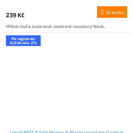
Do košíku
239 Kč
Hříšná chuť a zcela nové, neohrané receptury! Nová...
Po registraci
SLEVA min. 2%
Liquid RIOT X Salt Mango & Blackcurrant Ice (Ledové