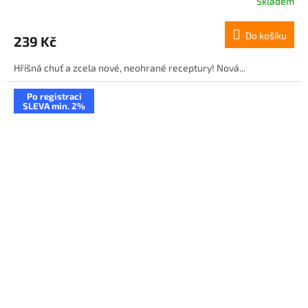
Skladem
Do košíku
239 Kč
Hříšná chuť a zcela nové, neohrané receptury! Nová...
Po registraci
SLEVA min. 2%