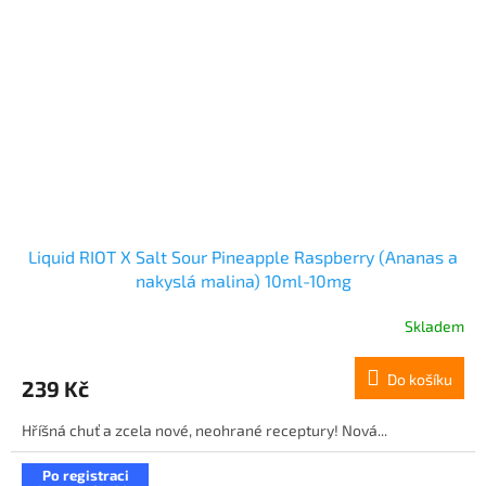
Liquid RIOT X Salt Sour Pineapple Raspberry (Ananas a
nakyslá malina) 10ml-10mg
Skladem
Do košíku
239 Kč
Hříšná chuť a zcela nové, neohrané receptury! Nová...
Po registraci