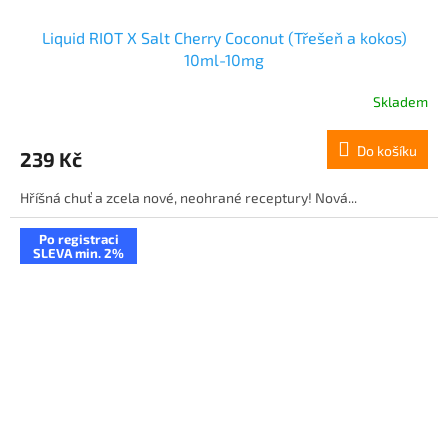
Liquid RIOT X Salt Cherry Coconut (Třešeň a kokos)
10ml-10mg
Skladem
Do košíku
239 Kč
Hříšná chuť a zcela nové, neohrané receptury! Nová...
Po registraci
SLEVA min. 2%