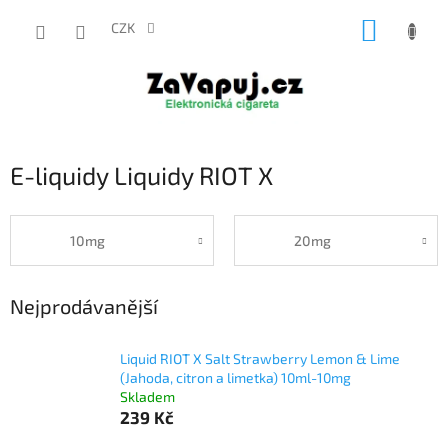
Přejít
NÁKUP
na
CZK
obsah
KOŠÍK
E-liquidy Liquidy RIOT X
10mg
20mg
Nejprodávanější
Liquid RIOT X Salt Strawberry Lemon & Lime
(Jahoda, citron a limetka) 10ml-10mg
Skladem
239 Kč