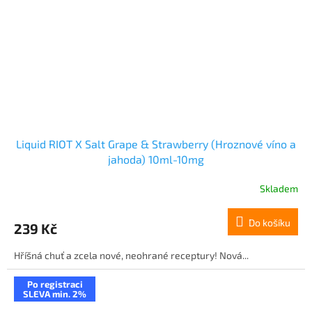
Liquid RIOT X Salt Grape & Strawberry (Hroznové víno a
jahoda) 10ml-10mg
Skladem
Do košíku
239 Kč
Hříšná chuť a zcela nové, neohrané receptury! Nová...
Po registraci
SLEVA min. 2%