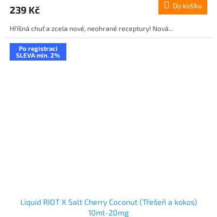
Do košíku
239 Kč
Hříšná chuť a zcela nové, neohrané receptury! Nová...
Po registraci
SLEVA min. 2%
Liquid RIOT X Salt Cherry Coconut (Třešeň a kokos)
10ml-20mg