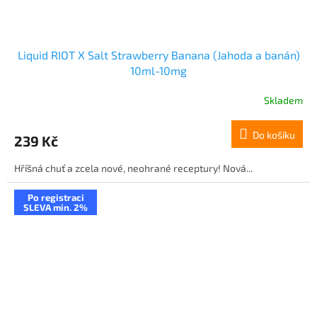
Liquid RIOT X Salt Strawberry Banana (Jahoda a banán)
10ml-10mg
Skladem
Do košíku
239 Kč
Hříšná chuť a zcela nové, neohrané receptury! Nová...
Po registraci
SLEVA min. 2%