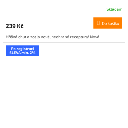
Skladem
Do košíku
239 Kč
Hříšná chuť a zcela nové, neohrané receptury! Nová...
Po registraci
SLEVA min. 2%