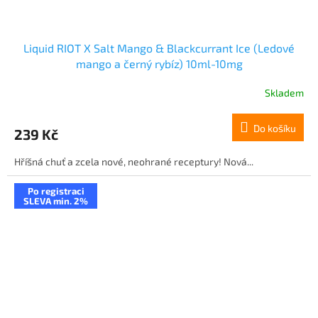
Liquid RIOT X Salt Mango & Blackcurrant Ice (Ledové
mango a černý rybíz) 10ml-10mg
Skladem
Do košíku
239 Kč
Hříšná chuť a zcela nové, neohrané receptury! Nová...
Po registraci
SLEVA min. 2%