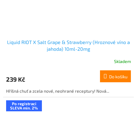
Liquid RIOT X Salt Grape & Strawberry (Hroznové víno a
jahoda) 10ml-20mg
Skladem
Do košíku
239 Kč
Hříšná chuť a zcela nové, neohrané receptury! Nová...
Po registraci
SLEVA min. 2%