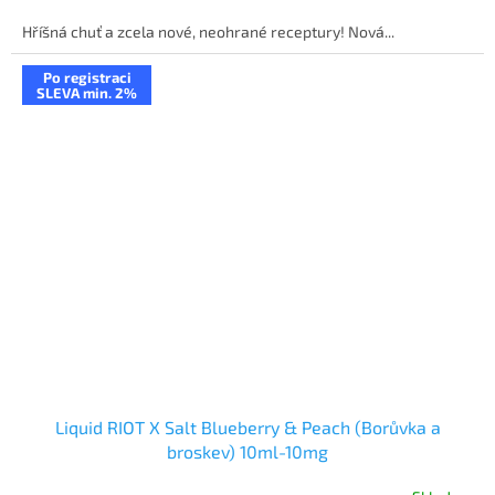
Hříšná chuť a zcela nové, neohrané receptury! Nová...
Po registraci
SLEVA min. 2%
Liquid RIOT X Salt Blueberry & Peach (Borůvka a
broskev) 10ml-10mg