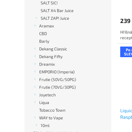
SALT SIC!
SALT X4 Bar Juice
SALT ZAP! Juice
239
Aramax
Hříšná
CBD
recept
Barly
Dekang Classic
Po 
SLE
Dekang Fifty
Dreamix
EMPORIO (Imperia)
Frutie (50VG/50PG)
Frutie (70VG/30PG)
Joyetech
Liqua
Liqui
Tobacco Town
Raspb
WAY to Vape
mali
10ml