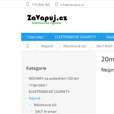
Přejít
774 958 180
info@zavapuj.cz
na
obsah
! Výprodej !
ELEKTRONICKÉ CIGARETY
Náp
Domů
Náplně
Nikotinová sůl
SALT RIOT 
P
20m
o
Přeskočit
s
Kategorie
kategorie
Nejpr
t
r
NOVINKY za posledních 120 dní
a
! Výprodej !
n
ELEKTRONICKÉ CIGARETY
n
í
Náplně
p
Nikotinová sůl
a
SALT Aramax