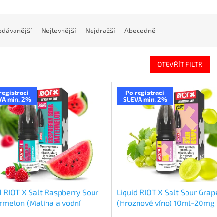
odávanější
Nejlevnější
Nejdražší
Abecedně
OTEVŘÍT FILTR
registraci
Po registraci
VA min. 2%
SLEVA min. 2%
d RIOT X Salt Raspberry Sour
Liquid RIOT X Salt Sour Grap
melon (Malina a vodní
(Hroznové víno) 10ml-20mg
un) 10ml-20mg