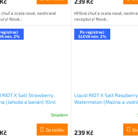
 Kč
239 Kč
 chuť a zcela nové, neohrané
Hříšná chuť a zcela nové, neohr
ury! Nová...
receptury! Nová...
registraci
Po registraci
VA min. 2%
SLEVA min. 2%
d RIOT X Salt Strawberry
Liquid RIOT X Salt Raspberry
a (Jahoda a banán) 10ml
Watermelon (Malina a vodní
g
meloun) 10ml 20mg
Skladem
Do košíku
Do
 Kč
239 Kč