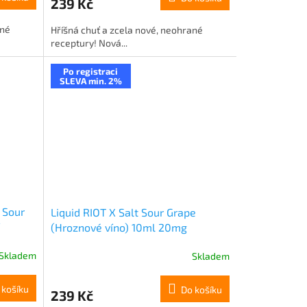
239 Kč
ané
Hříšná chuť a zcela nové, neohrané
receptury! Nová...
Po registraci
SLEVA min. 2%
 Sour
Liquid RIOT X Salt Sour Grape
(Hroznové víno) 10ml 20mg
Skladem
Skladem
 košíku
Do košíku
239 Kč