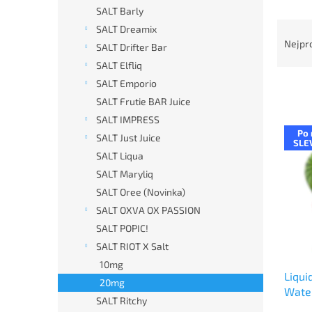
n
SALT Barly
e
Ř
SALT Dreamix
l
a
Nejpr
SALT Drifter Bar
z
SALT Elfliq
e
SALT Emporio
n
í
SALT Frutie BAR Juice
p
SALT IMPRESS
V
r
Po 
SALT Just Juice
ý
SLE
o
p
SALT Liqua
d
i
SALT Maryliq
u
s
SALT Oree (Novinka)
k
p
t
SALT OXVA OX PASSION
r
ů
SALT POPIC!
o
d
SALT RIOT X Salt
u
10mg
Liqui
k
20mg
Water
t
SALT Ritchy
melo
ů