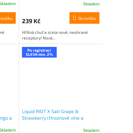
Skladem
Skladem
 košíku
Do košíku
239 Kč
ané
Hříšná chuť a zcela nové, neohrané
receptury! Nová...
Po registraci
SLEVA min. 2%
Liquid RIOT X Salt Grape &
ango a
Strawberry (Hroznové víno a
jahoda) 10ml-20mg
Skladem
Skladem