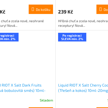
Do košíku
Do
 Kč
239 Kč
 chuť a zcela nové, neohrané
Hříšná chuť a zcela nové, neohr
ury! Nová...
receptury! Nová...
registraci
Po registraci
VA min. 2%
SLEVA min. 2%
d RIOT X Salt Dark Fruits
Liquid RIOT X Salt Cherry Co
á bobulovitá směs) 10ml-
(Třešeň a kokos) 10ml-20mg
g
Skladem