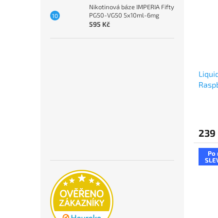
Nikotinová báze IMPERIA Fifty
PG50-VG50 5x10ml-6mg
595 Kč
Liqui
Raspb
mali
239
Po 
SLE