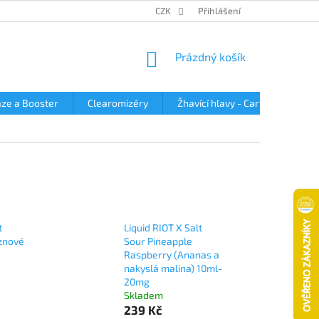
OBCHODNÍ PODMÍNKY
PODMÍNKY OCHRANY OSOBNÍCH ÚDAJŮ
CZK
Přihlášení
NÁKUPNÍ
Prázdný košík
KOŠÍK
ze a Booster
Clearomizéry
Žhavící hlavy - Cartridge
t
Liquid RIOT X Salt
znové
Sour Pineapple
Raspberry (Ananas a
nakyslá malina) 10ml-
20mg
Skladem
239 Kč