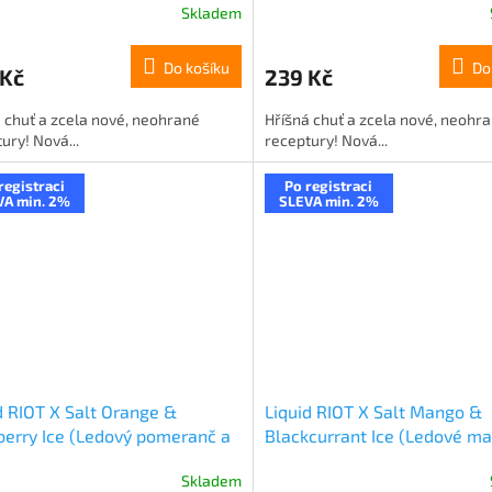
Skladem
Do košíku
Do
 Kč
239 Kč
 chuť a zcela nové, neohrané
Hříšná chuť a zcela nové, neohr
ury! Nová...
receptury! Nová...
registraci
Po registraci
VA min. 2%
SLEVA min. 2%
d RIOT X Salt Orange &
Liquid RIOT X Salt Mango &
erry Ice (Ledový pomeranč a
Blackcurrant Ice (Ledové m
na) 10ml-20mg
černý rybíz) 10ml-20mg
Skladem