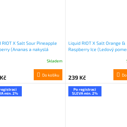
d RIOT X Salt Sour Pineapple
Liquid RIOT X Salt Orange &
erry (Ananas a nakyslá
Raspberry Ice (Ledový pome
na) 10ml 20mg
malina) 10ml 20mg
Skladem
Do košíku
Do
 Kč
239 Kč
registraci
Po registraci
VA min. 2%
SLEVA min. 2%