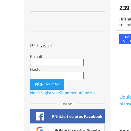
239
Hříšná
recept
Po 
SLE
Přihlášení
E-mail
Heslo
PŘIHLÁSIT SE
Nová registrace
Zapomenuté heslo
Liqui
Straw
nebo
jaho
Přihlásit se přes Facebook
Přihlásit se přes Google