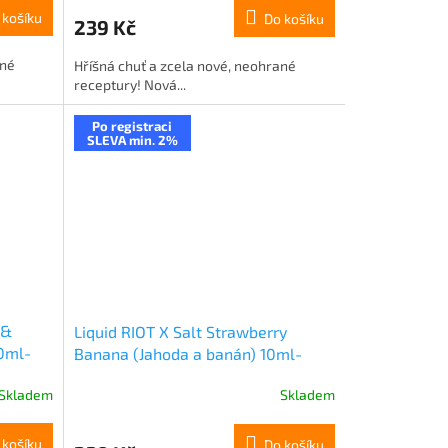
 košíku
Do košíku
239 Kč
ané
Hříšná chuť a zcela nové, neohrané
receptury! Nová...
Po registraci
SLEVA min. 2%
 &
Liquid RIOT X Salt Strawberry
10ml-
Banana (Jahoda a banán) 10ml-
20mg
Skladem
Skladem
 košíku
Do košíku