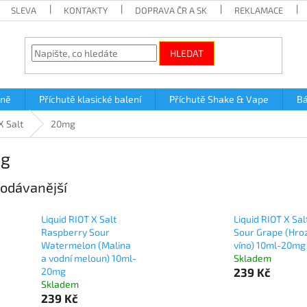
SLEVA
KONTAKTY
DOPRAVA ČR A SK
REKLAMACE
HLEDAT
lně
Příchutě klasické balení
Příchutě Shake & Vape
Bá
X Salt
20mg
g
odávanější
Liquid RIOT X Salt
Liquid RIOT X Sal
Raspberry Sour
Sour Grape (Hro
Watermelon (Malina
víno) 10ml-20mg
a vodní meloun) 10ml-
Skladem
20mg
239 Kč
Skladem
239 Kč