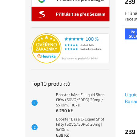
239
Hříšná
Přihlásit se přes Seznam
recept
Po 
SLE
Top 10 produktů
Liqui
Booster báze E-Liquid Shot
Fifty (50VG/50PG) 20mg /
Banan
5x10ml | 10ks
20m
6 290 Kč
Booster Báze E-Liquid Shot
Fifty (50VG/50PG) 20mg |
5x10ml
239
639 Kč