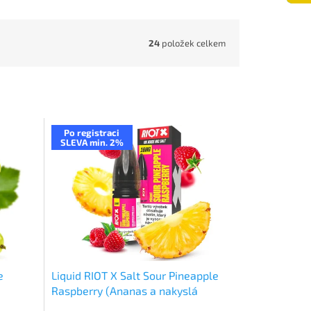
24
položek celkem
Po registraci
SLEVA min. 2%
e
Liquid RIOT X Salt Sour Pineapple
Raspberry (Ananas a nakyslá
malina) 10ml-20mg