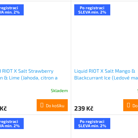
registraci
Po registraci
VA min. 2%
SLEVA min. 2%
d RIOT X Salt Strawberry
Liquid RIOT X Salt Mango &
 & Lime (Jahoda, citron a
Blackcurrant Ice (Ledové m
tka) 10ml 20mg
černý rybíz) 10ml 20mg
Skladem
Do košíku
Do
 Kč
239 Kč
registraci
Po registraci
VA min. 2%
SLEVA min. 2%