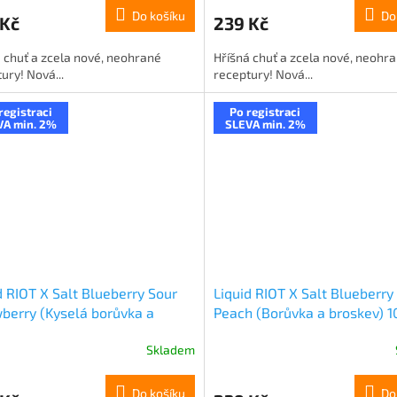
Do košíku
Do
 Kč
239 Kč
 chuť a zcela nové, neohrané
Hříšná chuť a zcela nové, neohr
ury! Nová...
receptury! Nová...
registraci
Po registraci
VA min. 2%
SLEVA min. 2%
d RIOT X Salt Blueberry Sour
Liquid RIOT X Salt Blueberry
berry (Kyselá borůvka a
Peach (Borůvka a broskev) 
da) 10ml-20mg
20mg
Skladem
Do košíku
Do