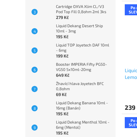
Cartridge OXVA Xlim CL/V3
Po 
Pod Top Fill 0,8ohm 2ml 3ks
SLE
279 Kč
Liquid Dekang Desert Ship
10ml - 3mg
195 Kč
Liquid TOP Joyetech DAF 10ml
- 6mg
199 Kč
Booster IMPERIA Fifty PG50-
VG50 5x10ml-20mg
Liqui
649 Kč
Lemon
lime
Žhavící hlava Joyetech BFC
0,8ohm
69 Kč
Liquid Dekang Banana 10ml -
239
16mg (Banán)
195 Kč
Po 
Liquid Dekang Menthol 10ml -
SLE
6mg (Mentol)
195 Kč