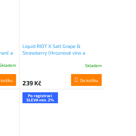
Liquid RIOT X Salt Grape &
ranč a
Strawberry (Hroznové víno a
jahoda) 10ml 20mg
Skladem
Skladem
 košíku
Do košíku
239 Kč
Po registraci
SLEVA min. 2%