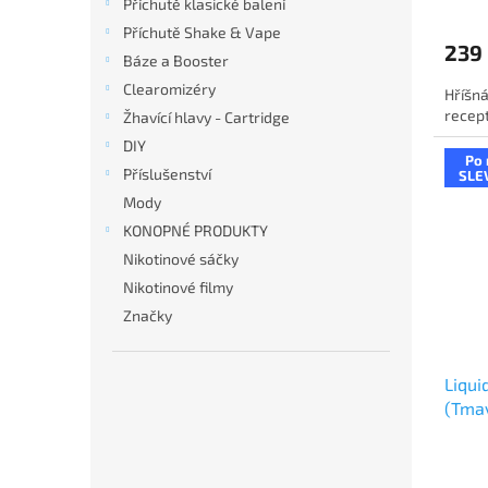
Příchutě klasické balení
Příchutě Shake & Vape
239
Báze a Booster
Clearomizéry
Hříšná
recept
Žhavící hlavy - Cartridge
DIY
Po 
Příslušenství
SLE
Mody
KONOPNÉ PRODUKTY
Nikotinové sáčky
Nikotinové filmy
Značky
Liqui
(Tmav
20m