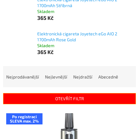
1700mAh Stříbrná
Skladem
365 Kč
Elektronická cigareta Joyetech eGo AIO 2
1700mAh Rose Gold
Skladem
365 Kč
Ř
a
Nejprodávanější
Nejlevnější
Nejdražší
Abecedně
z
e
n
OTEVŘÍT FILTR
í
p
V
r
Po registraci
ý
SLEVA max. 2%
o
p
d
i
u