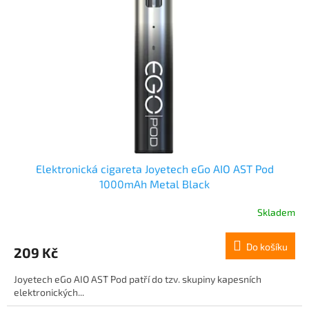
s
k
p
t
r
ů
o
d
u
k
t
ů
Elektronická cigareta Joyetech eGo AIO AST Pod
1000mAh Metal Black
Skladem
Do košíku
209 Kč
Joyetech eGo AIO AST Pod patří do tzv. skupiny kapesních
elektronických...