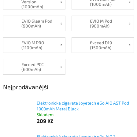
Version
(1000mAh)
(1000mAh)
EVIO Gleam Pod
EVIO M Pod
(900mAh)
(900mAh)
EVIO M PRO
Exceed D19
(1100mAh)
(1500mAh)
Exceed PCC
(600mAh)
Nejprodávanější
Elektronická cigareta Joyetech eGo AIO AST Pod
1000mAh Metal Black
Skladem
209 Kč
Elektronická cigareta Joyetech eGo AIO 2