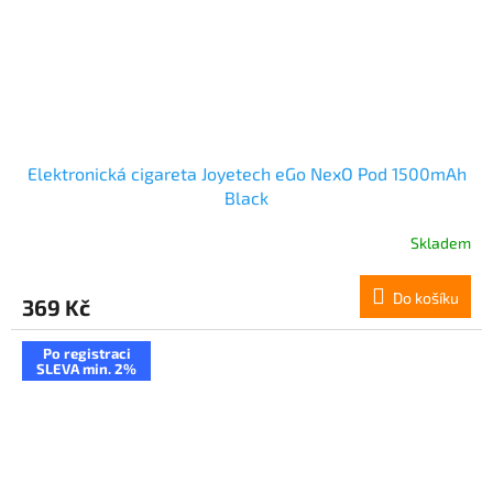
Elektronická cigareta Joyetech eGo NexO Pod 1500mAh
Black
Skladem
Do košíku
369 Kč
Po registraci
SLEVA min. 2%