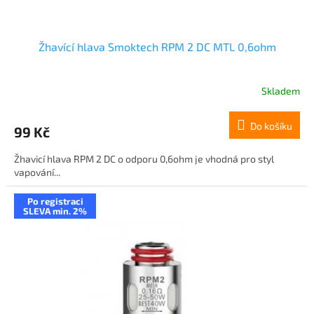
ů
Žhavící hlava Smoktech RPM 2 DC MTL 0,6ohm
Skladem
Do košíku
99 Kč
Žhavicí hlava RPM 2 DC o odporu 0,6ohm je vhodná pro styl
vapování...
Po registraci
SLEVA min. 2%