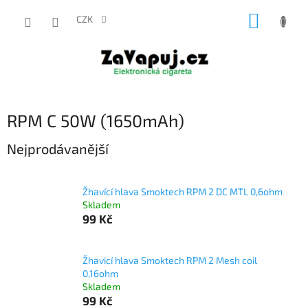
Přejít
NÁKUP
na
CZK
obsah
KOŠÍK
RPM C 50W (1650mAh)
Nejprodávanější
Žhavící hlava Smoktech RPM 2 DC MTL 0,6ohm
Skladem
99 Kč
Žhavicí hlava Smoktech RPM 2 Mesh coil
0,16ohm
Skladem
99 Kč