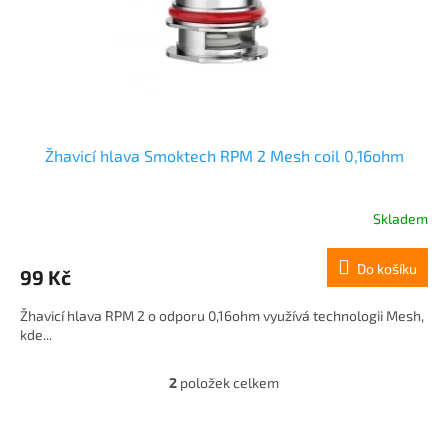
Žhavicí hlava Smoktech RPM 2 Mesh coil 0,16ohm
Skladem
Do košíku
99 Kč
Žhavicí hlava RPM 2 o odporu 0,16ohm využívá technologii Mesh,
kde...
2
položek celkem
O
v
l
Z
á