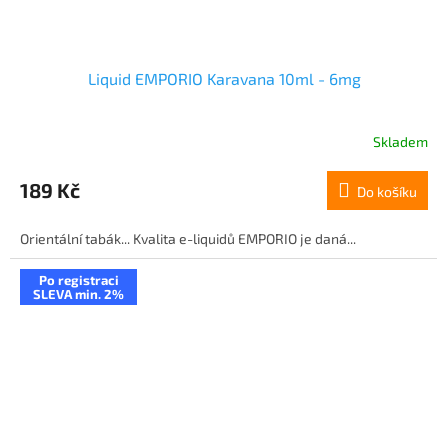
Liquid EMPORIO Karavana 10ml - 6mg
Skladem
189 Kč
Do košíku
Orientální tabák... Kvalita e-liquidů EMPORIO je daná...
Po registraci
SLEVA min. 2%