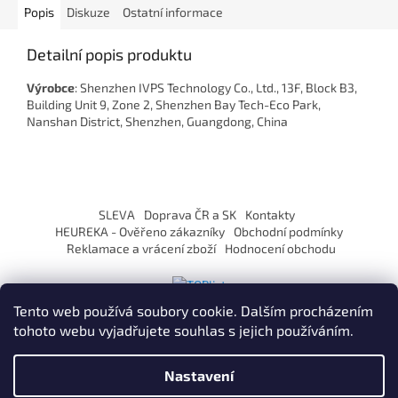
Popis
Diskuze
Ostatní informace
Detailní popis produktu
Výrobce
: Shenzhen IVPS Technology Co., Ltd., 13F, Block B3,
Building Unit 9, Zone 2, Shenzhen Bay Tech-Eco Park,
Nanshan District, Shenzhen, Guangdong, China
Z
á
SLEVA
Doprava ČR a SK
Kontakty
p
HEUREKA - Ověřeno zákazníky
Obchodní podmínky
a
Reklamace a vrácení zboží
Hodnocení obchodu
t
í
Tento web používá soubory cookie. Dalším procházením
tohoto webu vyjadřujete souhlas s jejich používáním.
Vytvořil Shoptet
Nastavení