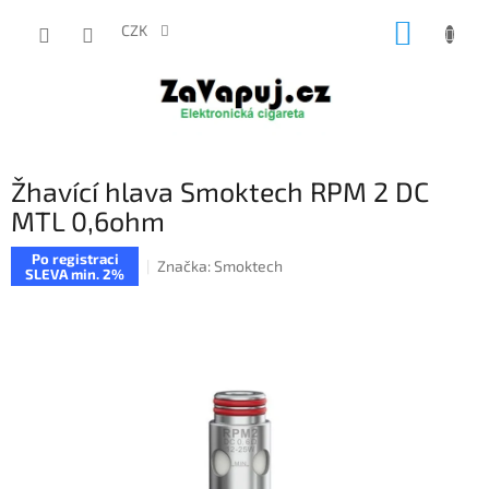
Přejít
NÁKUP
na
CZK
obsah
KOŠÍK
Žhavící hlava Smoktech RPM 2 DC
MTL 0,6ohm
Po registraci
Značka:
Smoktech
SLEVA min. 2%