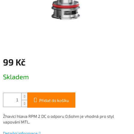
99 Kč
Měrná
Skladem
cena:
Přidat do košíku
Žhavicí hlava RPM 2 DC o odporu 0,6ohm je vhodná pro styl
vapování MTL.
Detailní informace