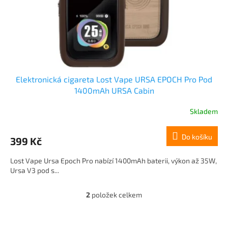
Elektronická cigareta Lost Vape URSA EPOCH Pro Pod
1400mAh URSA Cabin
Skladem
Do košíku
399 Kč
Lost Vape Ursa Epoch Pro nabízí 1400mAh baterii, výkon až 35W,
Ursa V3 pod s...
2
položek celkem
O
v
l
Z
á