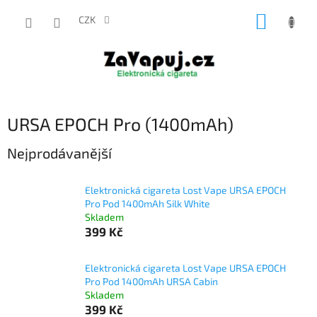
Přejít
NÁKUP
na
CZK
obsah
KOŠÍK
URSA EPOCH Pro (1400mAh)
Nejprodávanější
Elektronická cigareta Lost Vape URSA EPOCH
Pro Pod 1400mAh Silk White
Skladem
399 Kč
Elektronická cigareta Lost Vape URSA EPOCH
Pro Pod 1400mAh URSA Cabin
Skladem
399 Kč