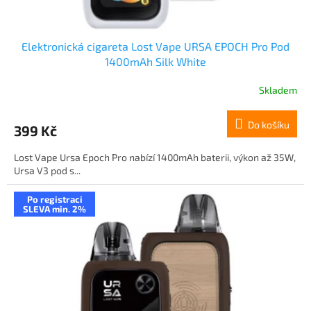
ů
Elektronická cigareta Lost Vape URSA EPOCH Pro Pod
1400mAh Silk White
Skladem
Do košíku
399 Kč
Lost Vape Ursa Epoch Pro nabízí 1400mAh baterii, výkon až 35W,
Ursa V3 pod s...
Po registraci
SLEVA min. 2%