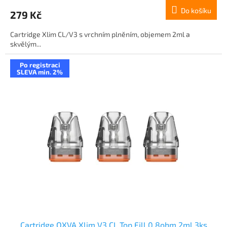
Do košíku
279 Kč
Cartridge Xlim CL/V3 s vrchním plněním, objemem 2ml a
skvělým...
Po registraci
SLEVA min. 2%
Cartridge OXVA Xlim V3 CL Top Fill 0,8ohm 2ml 3ks