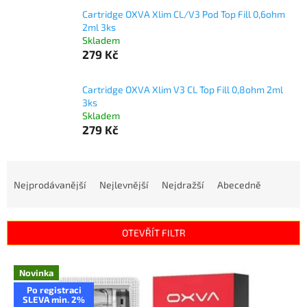
Cartridge OXVA Xlim CL/V3 Pod Top Fill 0,6ohm
2ml 3ks
Skladem
279 Kč
Cartridge OXVA Xlim V3 CL Top Fill 0,8ohm 2ml
3ks
Skladem
279 Kč
Ř
a
Nejprodávanější
Nejlevnější
Nejdražší
Abecedně
z
e
n
OTEVŘÍT FILTR
í
p
V
r
Novinka
ý
o
Po registraci
p
SLEVA min. 2%
d