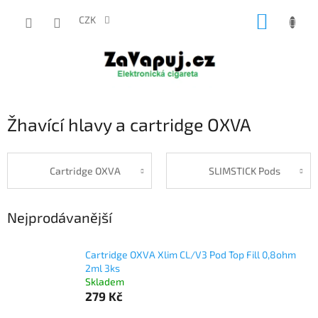
Přejít
NÁKUP
na
CZK
obsah
KOŠÍK
Žhavící hlavy a cartridge OXVA
Cartridge OXVA
SLIMSTICK Pods
Nejprodávanější
Cartridge OXVA Xlim CL/V3 Pod Top Fill 0,8ohm
2ml 3ks
Skladem
279 Kč