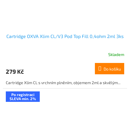
Cartridge OXVA Xlim CL/V3 Pod Top Fill 0,4ohm 2ml 3ks
Skladem
Do košíku
279 Kč
Cartridge Xlim CL s vrchním plněním, objemem 2ml a skvělým...
Po registraci
SLEVA min. 2%