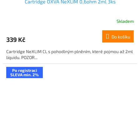
Cartridge OXVA NeXLIM 0,6ohm 2ml 3ks
Skladem
Do košíku
339 Kč
Cartridge NeXLIM CL s pohodlným plněním, které pojmou až 2ml
liquidu. POZOR...
Po registraci
SLEVA min. 2%