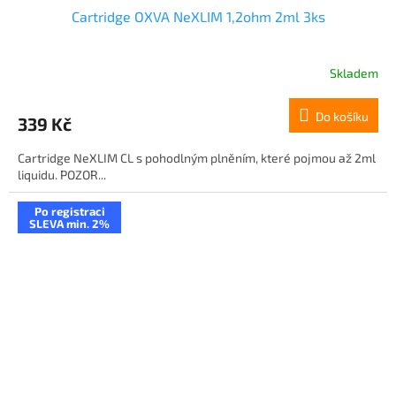
Cartridge OXVA NeXLIM 1,2ohm 2ml 3ks
Skladem
Do košíku
339 Kč
Cartridge NeXLIM CL s pohodlným plněním, které pojmou až 2ml
liquidu. POZOR...
Po registraci
SLEVA min. 2%