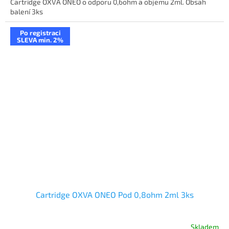
Cartridge OXVA ONEO o odporu 0,6ohm a objemu 2ml. Obsah
balení 3ks
Po registraci
SLEVA min. 2%
Cartridge OXVA ONEO Pod 0,8ohm 2ml 3ks
Skladem