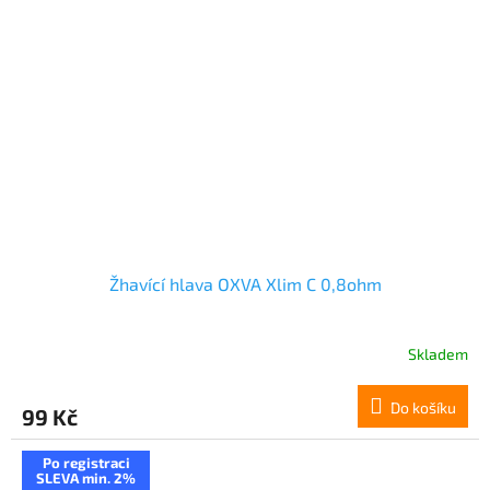
Žhavící hlava OXVA Xlim C 0,8ohm
Skladem
Do košíku
99 Kč
Po registraci
SLEVA min. 2%