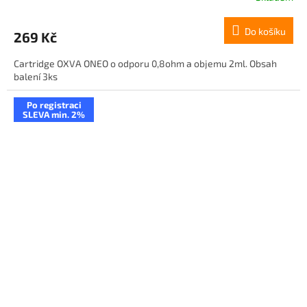
Do košíku
269 Kč
Cartridge OXVA ONEO o odporu 0,8ohm a objemu 2ml. Obsah
balení 3ks
Po registraci
SLEVA min. 2%