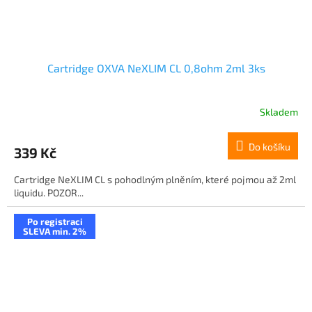
Cartridge OXVA NeXLIM CL 0,8ohm 2ml 3ks
Skladem
Do košíku
339 Kč
Cartridge NeXLIM CL s pohodlným plněním, které pojmou až 2ml
liquidu. POZOR...
Po registraci
SLEVA min. 2%