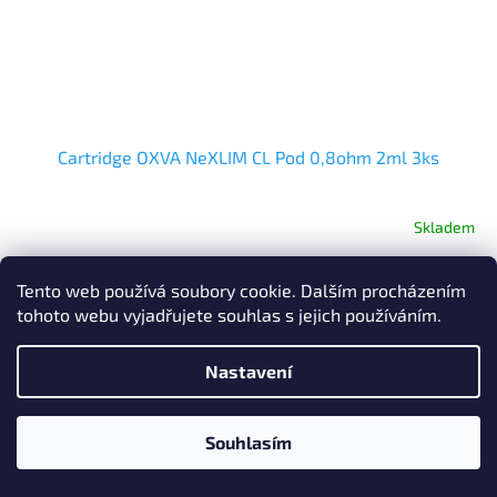
Cartridge OXVA NeXLIM CL Pod 0,8ohm 2ml 3ks
Skladem
Do košíku
349 Kč
Tento web používá soubory cookie. Dalším procházením
tohoto webu vyjadřujete souhlas s jejich používáním.
Po registraci
SLEVA min. 2%
Nastavení
Souhlasím
Po registraci SLEVA až 10% !