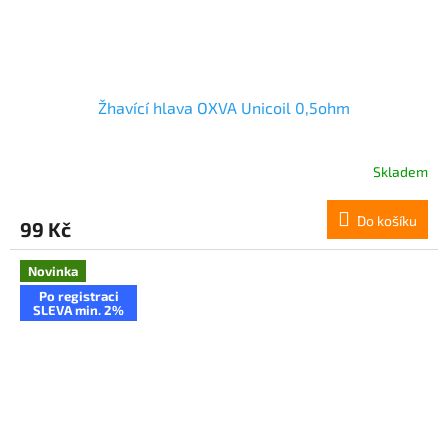
Žhavící hlava OXVA Unicoil 0,5ohm
Skladem
Do košíku
99 Kč
Novinka
Po registraci
SLEVA min. 2%