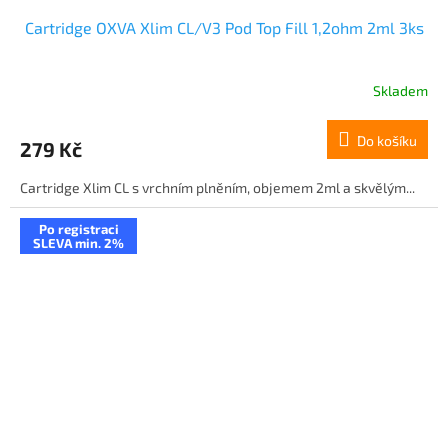
Cartridge OXVA Xlim CL/V3 Pod Top Fill 1,2ohm 2ml 3ks
Skladem
Do košíku
279 Kč
Cartridge Xlim CL s vrchním plněním, objemem 2ml a skvělým...
Po registraci
SLEVA min. 2%