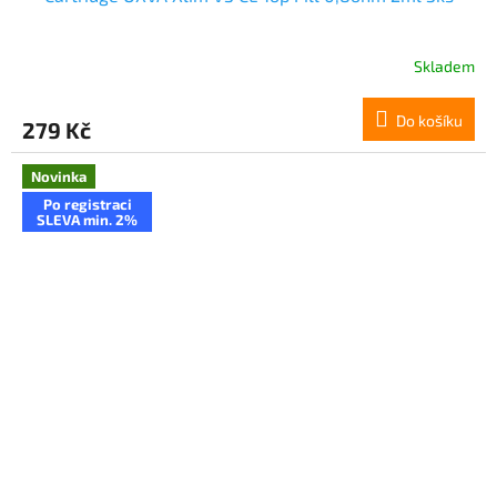
Skladem
Do košíku
279 Kč
Novinka
Po registraci
SLEVA min. 2%