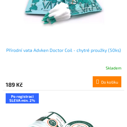
o
d
u
k
t
ů
Přírodní vata Advken Doctor Coil - chytré proužky (50ks)
Skladem
Do košíku
189 Kč
Po registraci
SLEVA min. 2%