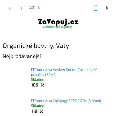
Přejít
NÁKUP
na
CZK
obsah
KOŠÍK
Organické bavlny, Vaty
Nejprodávanější
Přírodní vata Advken Doctor Coil - chytré
proužky (50ks)
Skladem
189 Kč
Přírodní vata Coilology EZPZ COTN (3,0mm)
Skladem
119 Kč