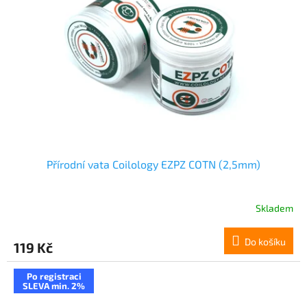
Přírodní vata Coilology EZPZ COTN (2,5mm)
Skladem
Do košíku
119 Kč
Po registraci
SLEVA min. 2%