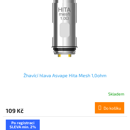
s
o
p
d
r
u
o
k
d
t
u
ů
k
t
ů
Žhavící hlava Asvape Hita Mesh 1,0ohm
Skladem
Do košíku
109 Kč
Po registraci
SLEVA min. 2%