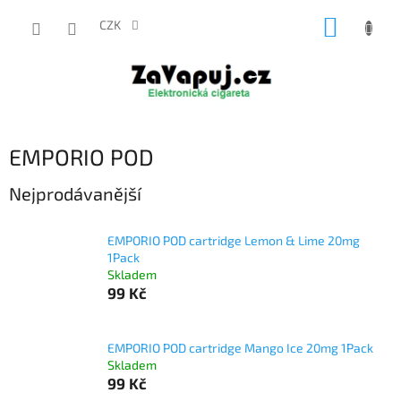
Přejít
NÁKUP
na
CZK
obsah
KOŠÍK
EMPORIO POD
Nejprodávanější
EMPORIO POD cartridge Lemon & Lime 20mg
1Pack
Skladem
99 Kč
EMPORIO POD cartridge Mango Ice 20mg 1Pack
Skladem
99 Kč