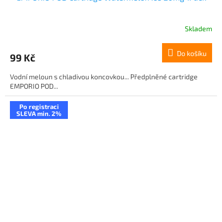
Skladem
Do košíku
99 Kč
Vodní meloun s chladivou koncovkou... Předplněné cartridge
EMPORIO POD...
Po registraci
SLEVA min. 2%