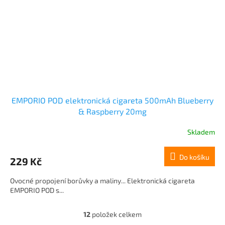
EMPORIO POD elektronická cigareta 500mAh Blueberry
& Raspberry 20mg
Skladem
Do košíku
229 Kč
Ovocné propojení borůvky a maliny... Elektronická cigareta
EMPORIO POD s...
12
položek celkem
O