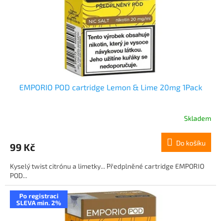
o
d
u
k
t
ů
EMPORIO POD cartridge Lemon & Lime 20mg 1Pack
Skladem
Do košíku
99 Kč
Kyselý twist citrónu a limetky... Předplněné cartridge EMPORIO
POD...
Po registraci
SLEVA min. 2%