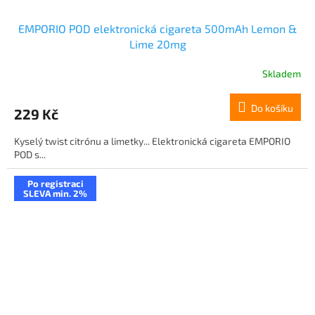
EMPORIO POD elektronická cigareta 500mAh Lemon &
Lime 20mg
Skladem
Do košíku
229 Kč
Kyselý twist citrónu a limetky... Elektronická cigareta EMPORIO
POD s...
Po registraci
SLEVA min. 2%