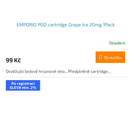
EMPORIO POD cartridge Grape Ice 20mg 1Pack
Skladem
Do košíku
99 Kč
Osvěžující ledové hroznové víno... Předplněné cartridge...
Po registraci
SLEVA min. 2%