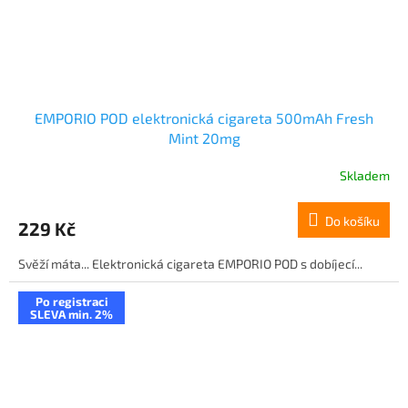
EMPORIO POD elektronická cigareta 500mAh Fresh
Mint 20mg
Skladem
Do košíku
229 Kč
Svěží máta... Elektronická cigareta EMPORIO POD s dobíjecí...
Po registraci
SLEVA min. 2%