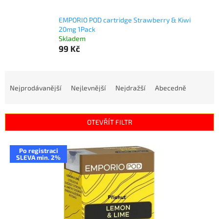
EMPORIO POD cartridge Strawberry & Kiwi
20mg 1Pack
Skladem
99 Kč
Ř
a
Nejprodávanější
Nejlevnější
Nejdražší
Abecedně
z
e
n
OTEVŘÍT FILTR
í
p
V
r
Po registraci
ý
SLEVA min. 2%
o
p
d
i
u
s
k
p
t
r
ů